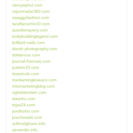
rannyephul.com
reportradar360.com
swaggyfashion.com
taraftariumtv10.com
questionquery.com
bodybuildinglegend.com
brilliant-nails.com
dandr-photography.com
dokteroce.com
journal-francais.com
justintv10.com
lawyerule.com
mediamingleseaco.com
mtsmarketingblog.com
nghekiemtien.com
wasirku.com
tejas24.com
poolturbo.com
prachestait.com
artforafghans.info
airvendio.info