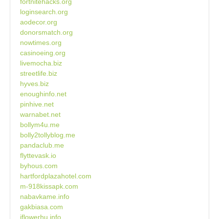
fortnitehacks.org
loginsearch.org
aodecor.org
donorsmatch.org
nowtimes.org
casinoeing.org
livemocha.biz
streetlife.biz
hyves.biz
enoughinfo.net
pinhive.net
warnabet.net
bollym4u.me
bolly2tollyblog.me
pandaclub.me
flyttevask.io
byhous.com
hartfordplazahotel.com
m-918kissapk.com
nabavkame.info
gakbiasa.com
iflowerhu.info