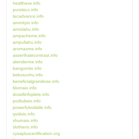
healthexe.info
puretecx.info
tecadvance.info
aminityio.info
amiolahu.info
ampacheme.info
ampullahu.info
aromaxme.info
asserthatecontrast.info
atenderme.info
bangumiio.info
bekosunhu.info
beneficialgrandiose.info
blomaio.info
dosellinfoplete.info
podtubeio.info
powerfulvolatile.info
qvidsio.info
shumaio.info
slotherio.info
cysapluscertification.org