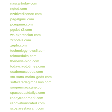
nascartoday.com
nqted.com
nzdriverlicence.com
pagalguru.com
pcegame.com
pgslot-r2.com
ws-expression.com
zchotels.com
zepfo.com
technologynews5.com
teknoeduka.com
thenews-blog.com
todaycryptotimes.com
usabonuscodes.com
sm-satta-makta-gods.com
softwaredegimnasios.com
soopermagazine.com
spacecoastdailys.com
readytrademark.com
renovationsrated.com
scoziarestaurant.com