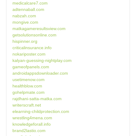
medicalcare7.com
adtennaball.com
nabzah.com
mongive.com
matkagameresultsview.com
getsolutionsonline.com
hispinner.org
criticalinsurance.info
nokariposter.com
kalyan-guessing-nightplay.com
gameofpanels.com
androidappsdownloader.com
usetimenow.com
healthblow.com
gohelpmate.com
rajdhani-satta-matka.com
writerscraft.net
elearning-childprotection.com
wrestling4mena.com
knowledgeforall.info
brand2lastio.com