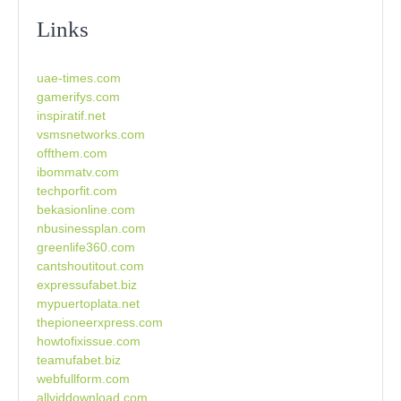
Links
uae-times.com
gamerifys.com
inspiratif.net
vsmsnetworks.com
offthem.com
ibommatv.com
techporfit.com
bekasionline.com
nbusinessplan.com
greenlife360.com
cantshoutitout.com
expressufabet.biz
mypuertoplata.net
thepioneerxpress.com
howtofixissue.com
teamufabet.biz
webfullform.com
allviddownload.com