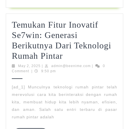
Temukan Fitur Inovatif
Se7win: Generasi
Berikutnya Dari Teknologi
Temukan
Rumah Pintar
Fitur
May
admin@beenime.co
May 2, 2025
|
admin@beenime.com
|
0
2,
Comment
|
9:50 pm
Inovatif
2025
Se7win:
[ad_1] Munculnya teknologi rumah pintar telah
merevolusi cara kita berinteraksi dengan rumah
Generasi
kita, membuat hidup kita lebih nyaman, efisien,
Berikutnya
dan aman. Salah satu entri terbaru di pasar
Dari
rumah pintar adalah
Teknologi