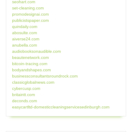
seohart.com
set-cleaning.com
promodesignai.com
publicistspaper.com
quindaily.com
abosulte.com
aiverse24.com
anubella.com
audiobooksonaudible.com
beautenetwork.com
bitcoin-tracing.com
bodyandshapes.com
businessconsultantsroundrock.com
classicglobalnews.com
cybercusp.com
britaintt.com
deconds.com
easycartltd-domesticcleaningservicesedinburgh.com