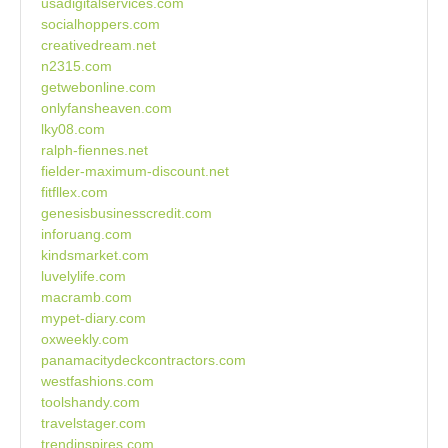
usadigitalservices.com
socialhoppers.com
creativedream.net
n2315.com
getwebonline.com
onlyfansheaven.com
lky08.com
ralph-fiennes.net
fielder-maximum-discount.net
fitfllex.com
genesisbusinesscredit.com
inforuang.com
kindsmarket.com
luvelylife.com
macramb.com
mypet-diary.com
oxweekly.com
panamacitydeckcontractors.com
westfashions.com
toolshandy.com
travelstager.com
trendinspires.com