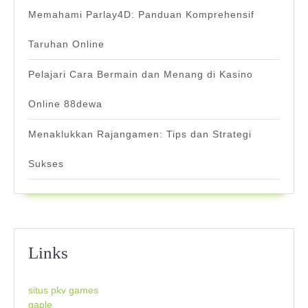
Memahami Parlay4D: Panduan Komprehensif
Taruhan Online
Pelajari Cara Bermain dan Menang di Kasino
Online 88dewa
Menaklukkan Rajangamen: Tips dan Strategi
Sukses
Links
situs pkv games
gaple