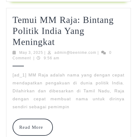
Temui MM Raja: Bintang
Politik India Yang
Temui
Meningkat
MM
May
admin@beenime.co
May 3, 2025
|
admin@beenime.com
|
0
3,
Comment
|
9:56 am
Raja:
2025
Bintang
[ad_1] MM Raja adalah nama yang dengan cepat
mendapatkan pengakuan di dunia politik India.
Politik
Dilahirkan dan dibesarkan di Tamil Nadu, Raja
India
dengan cepat membuat nama untuk dirinya
Yang
sendiri sebagai pemimpin
Meningkat
Read
Read More
More