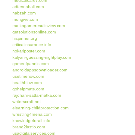
medicalcare7.com
adtennaball.com
nabzah.com
mongive.com
matkagameresultsview.com
getsolutionsonline.com
hispinner.org
criticalinsurance.info
nokariposter.com
kalyan-guessing-nightplay.com
gameofpanels.com
androidappsdownloader.com
usetimenow.com
healthblow.com
gohelpmate.com
rajdhani-satta-matka.com
writerscraft.net
elearning-childprotection.com
wrestling4mena.com
knowledgeforall.info
brand2lastio.com
usadigitalservices.com