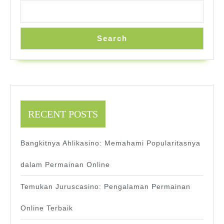
Search
RECENT POSTS
Bangkitnya Ahlikasino: Memahami Popularitasnya
dalam Permainan Online
Temukan Juruscasino: Pengalaman Permainan
Online Terbaik