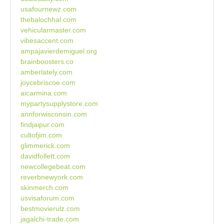
usafournewz.com
thebalochhal.com
vehicularmaster.com
vibesaccent.com
ampajavierdemiguel.org
brainboosters.co
amberlately.com
joycebriscoe.com
aicarmina.com
mypartysupplystore.com
annforwisconsin.com
findjaipur.com
cultofjim.com
glimmerick.com
davidfollett.com
newcollegebeat.com
reverbnewyork.com
skinmerch.com
usvisaforum.com
bestmovierulz.com
jagalchi-trade.com