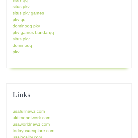
situs qq
situs pkv
situs pkv games
pkv qq
dominoqq pkv
pkv games bandarqq
situs pkv
dominoqq
pkv
Links
usafullnewz.com
uktimenetwork.com
usaworldnewz.com
todayusaexplore.com
usalocality.com