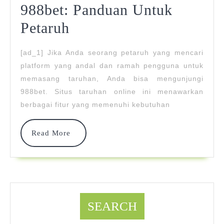
988bet: Panduan Untuk
Temukan
Petaruh
Fitur
[ad_1] Jika Anda seorang petaruh yang mencari
Utama
platform yang andal dan ramah pengguna untuk
988bet:
memasang taruhan, Anda bisa mengunjungi
988bet. Situs taruhan online ini menawarkan
Panduan
berbagai fitur yang memenuhi kebutuhan
Untuk
Petaruh
Read
Read More
More
SEARCH