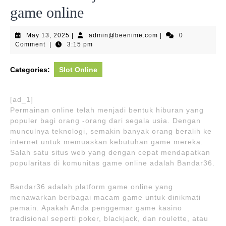
game online
May
admin@beenime.co
May 13, 2025
|
admin@beenime.com
|
0
13,
Comment
|
3:15 pm
2025
Categories:
Slot Online
[ad_1]
Permainan online telah menjadi bentuk hiburan yang
populer bagi orang -orang dari segala usia. Dengan
munculnya teknologi, semakin banyak orang beralih ke
internet untuk memuaskan kebutuhan game mereka.
Salah satu situs web yang dengan cepat mendapatkan
popularitas di komunitas game online adalah Bandar36.
Bandar36 adalah platform game online yang
menawarkan berbagai macam game untuk dinikmati
pemain. Apakah Anda penggemar game kasino
tradisional seperti poker, blackjack, dan roulette, atau