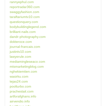
rannyephul.com
reportradar360.com
swaggyfashion.com
taraftariumtv10.com
questionquery.com
bodybuildinglegend.com
brilliant-nails.com
dandr-photography.com
dokteroce.com
journal-francais.com
justintv10.com
lawyerule.com
mediamingleseaco.com
mtsmarketingblog.com
nghekiemtien.com
wasirku.com
tejas24.com
poolturbo.com
prachestait.com
artforafghans.info
airvendio.info