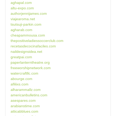
aghapal.com
altu-expo.com
authorjennijames.com
viajearoma.net
tsutsuji-parkin.com
agharab.com
cheapammousa.com
thepositiveladiessoccerclub.com
recetasdecocinafaciles.com
naildesignsidea.net
greatpai.com
paperlanterntheatre.org
freeworshipnetwork.com
watercraftllc.com
abourge.com
afiliixs.com
alharammallz.com
americanbulletins.com
asespares.com
arabianstime.com
atticabblues.com