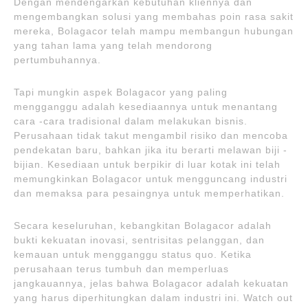
Dengan mendengarkan kebutuhan kliennya dan
mengembangkan solusi yang membahas poin rasa sakit
mereka, Bolagacor telah mampu membangun hubungan
yang tahan lama yang telah mendorong
pertumbuhannya.
Tapi mungkin aspek Bolagacor yang paling
mengganggu adalah kesediaannya untuk menantang
cara -cara tradisional dalam melakukan bisnis.
Perusahaan tidak takut mengambil risiko dan mencoba
pendekatan baru, bahkan jika itu berarti melawan biji -
bijian. Kesediaan untuk berpikir di luar kotak ini telah
memungkinkan Bolagacor untuk mengguncang industri
dan memaksa para pesaingnya untuk memperhatikan.
Secara keseluruhan, kebangkitan Bolagacor adalah
bukti kekuatan inovasi, sentrisitas pelanggan, dan
kemauan untuk mengganggu status quo. Ketika
perusahaan terus tumbuh dan memperluas
jangkauannya, jelas bahwa Bolagacor adalah kekuatan
yang harus diperhitungkan dalam industri ini. Watch out