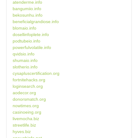
atenderme.info
bangumiio.info
bekosunhu.info
beneficialgrandiose.info
blomaio.info
dosellinfoplete.info
podtubeio.info
powerfulvolatile.info
qvidsio.info
shumaio.info
slotherio.info
cysapluscertification.org
fortnitehacks.org
loginsearch.org
aodecor.org
donorsmatch.org
nowtimes.org
casinoeing.org
livemocha.biz
streetlife.biz
hyves.biz