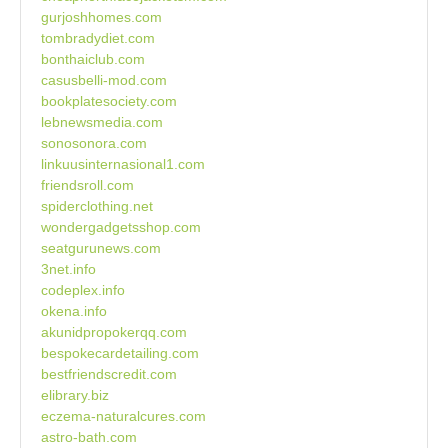
gurjoshhomes.com
tombradydiet.com
bonthaiclub.com
casusbelli-mod.com
bookplatesociety.com
lebnewsmedia.com
sonosonora.com
linkuusinternasional1.com
friendsroll.com
spiderclothing.net
wondergadgetsshop.com
seatgurunews.com
3net.info
codeplex.info
okena.info
akunidpropokerqq.com
bespokecardetailing.com
bestfriendscredit.com
elibrary.biz
eczema-naturalcures.com
astro-bath.com