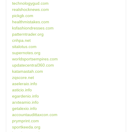
technologygud.com
realshocknews.com
pickgb.com
healthmistakes.com
ksfashiondresses.com
patterntrader.org
cnhpa.net
sitalotus.com
supernotes.org
worldsportsempires.com
updatecentral360.com
katamastah.com
zqscore.net
aseleraio.info
asticio.info
egardenio.info
arxteamio.info
getalexio.info
accountaudittaxcon.com
prymprint.com
sportkeeda.org