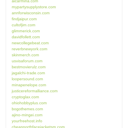
aicarmina.com
mypartysupplystore.com
annforwisconsin.com
findjaipur.com
cultofjim.com
glimmerick.com
davidfollett.com
newcollegebeat.com
reverbnewyork.com
skinmerch.com
usvisaforum.com
bestmovierulz.com
jagalchi-trade.com
loopersound.com
minapenelope.com
justicereformalliance.com
cryptoglax.com
ohiohobbyplus.com
bogothemes.com
ajino-mingei.com
yourfreehost.info
cheapnorthfacejacketsm.com