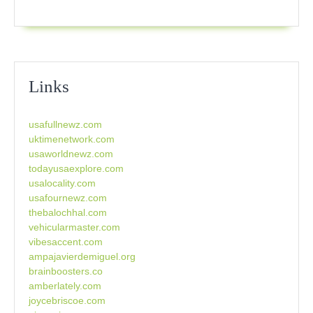
Links
usafullnewz.com
uktimenetwork.com
usaworldnewz.com
todayusaexplore.com
usalocality.com
usafournewz.com
thebalochhal.com
vehicularmaster.com
vibesaccent.com
ampajavierdemiguel.org
brainboosters.co
amberlately.com
joycebriscoe.com