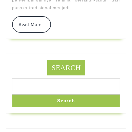
Onli
pusaka tradisional menjadi
Mod
Read
Read More
Evol
More
Pus
SEARCH
Search