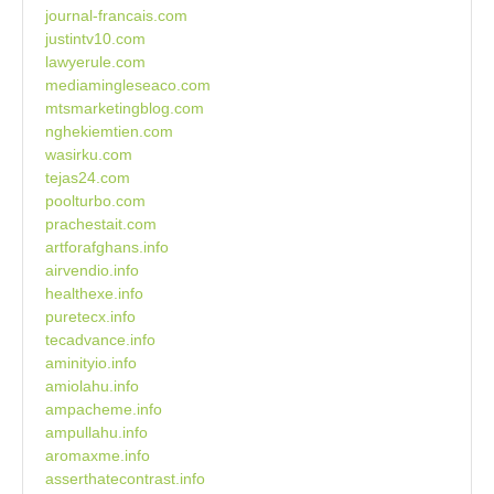
journal-francais.com
justintv10.com
lawyerule.com
mediamingleseaco.com
mtsmarketingblog.com
nghekiemtien.com
wasirku.com
tejas24.com
poolturbo.com
prachestait.com
artforafghans.info
airvendio.info
healthexe.info
puretecx.info
tecadvance.info
aminityio.info
amiolahu.info
ampacheme.info
ampullahu.info
aromaxme.info
asserthatecontrast.info