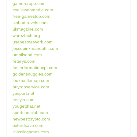
gamersrope.com
exellewebmedia.com
free-gamestop.com
sinbadtravels.com
ukmagzine.com
wareztech.org
usabestnetwork.com
jessepinkmanoutfit.com
umailsend.com
retarys.com
fasterformationcpf.com
goldensnuggles.com
lookbattlemap.com
buyrdpservice.com
yesport.net
tostylo.com
yougetthat.net
sportsnetclub.com
newbestcrypto.com
oxfordsave.com
iclassicgames.com