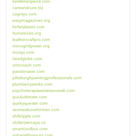
besttimespend.com
careandcure.biz
cogniyo.com
easymagazines.org
hirfanjilasmi.com
hometricks.org
leathercraftpro.com
microgridpower.org
mixiqo.com
needglobe.com
ortocoach.com
passionawe.com
pittsburghpaintingprofessionals.com
plumberryworks.com
psychoterapiawioletanowak.com
quickultimate.com
quirkyquester.com
sexmedicineformen.com
shiftripple.com
slotterpercaya.co
smartcoolbox.com
sohanjitfinances.com