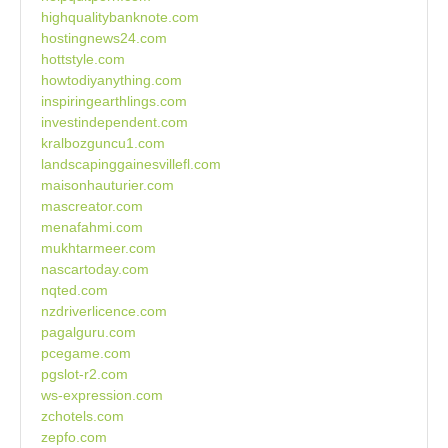
highqualitybanknote.com
hostingnews24.com
hottstyle.com
howtodiyanything.com
inspiringearthlings.com
investindependent.com
kralbozguncu1.com
landscapinggainesvillefl.com
maisonhauturier.com
mascreator.com
menafahmi.com
mukhtarmeer.com
nascartoday.com
nqted.com
nzdriverlicence.com
pagalguru.com
pcegame.com
pgslot-r2.com
ws-expression.com
zchotels.com
zepfo.com