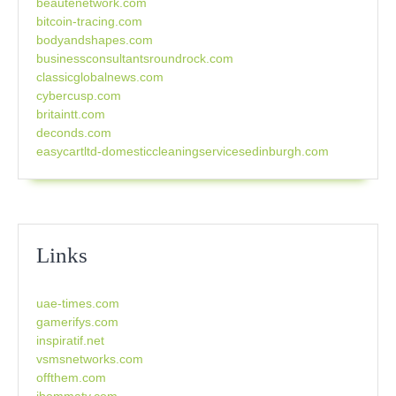
beautenetwork.com
bitcoin-tracing.com
bodyandshapes.com
businessconsultantsroundrock.com
classicglobalnews.com
cybercusp.com
britaintt.com
deconds.com
easycartltd-domesticcleaningservicesedinburgh.com
Links
uae-times.com
gamerifys.com
inspiratif.net
vsmsnetworks.com
offthem.com