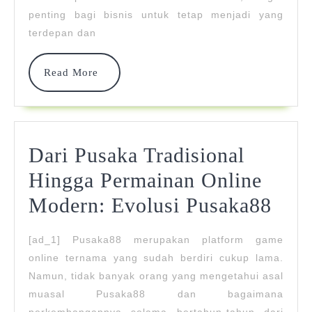
Bersama
penting bagi bisnis untuk tetap menjadi yang
Bosgacor:
terdepan dan
Yang
Perlu
Read
Read More
More
Anda
Ketahui
Dari Pusaka Tradisional
Hingga Permainan Online
Dari
Modern: Evolusi Pusaka88
Pus
[ad_1] Pusaka88 merupakan platform game
Trad
online ternama yang sudah berdiri cukup lama.
Hin
Namun, tidak banyak orang yang mengetahui asal
muasal Pusaka88 dan bagaimana
Per
perkembangannya selama bertahun-tahun dari