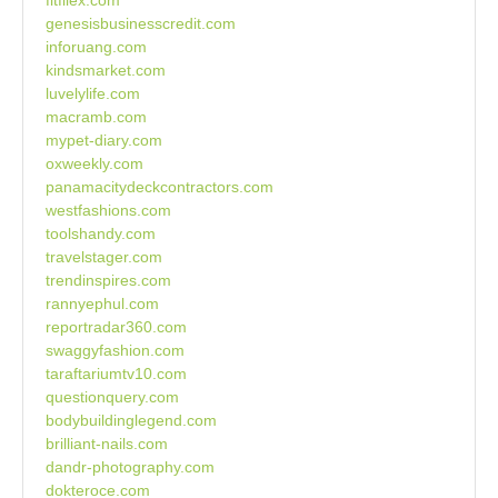
fitfllex.com
genesisbusinesscredit.com
inforuang.com
kindsmarket.com
luvelylife.com
macramb.com
mypet-diary.com
oxweekly.com
panamacitydeckcontractors.com
westfashions.com
toolshandy.com
travelstager.com
trendinspires.com
rannyephul.com
reportradar360.com
swaggyfashion.com
taraftariumtv10.com
questionquery.com
bodybuildinglegend.com
brilliant-nails.com
dandr-photography.com
dokteroce.com