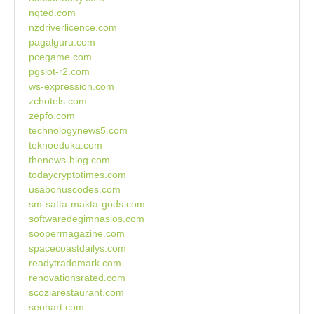
nqted.com
nzdriverlicence.com
pagalguru.com
pcegame.com
pgslot-r2.com
ws-expression.com
zchotels.com
zepfo.com
technologynews5.com
teknoeduka.com
thenews-blog.com
todaycryptotimes.com
usabonuscodes.com
sm-satta-makta-gods.com
softwaredegimnasios.com
soopermagazine.com
spacecoastdailys.com
readytrademark.com
renovationsrated.com
scoziarestaurant.com
seohart.com