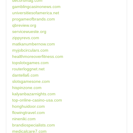
decorsmag.com
gamblingcasinonews.com
universitiesofamerica.net
progameofbrands.com
qbreview.org
servicewueste.org
zippyrevs.com
matkanumbernow.com
myjobcirculars.com
healthmoreoverfitness.com
topslotxgames.com
routerloggnet.net
dantella6.com
slotsgamesone.com
hispinzone.com
kalyanbazarnights.com
top-online-casino-usa.com
honghuidoor.com
flowingtravel.com
nineniki.com
brandiospecialists.com
medicalcare7.com