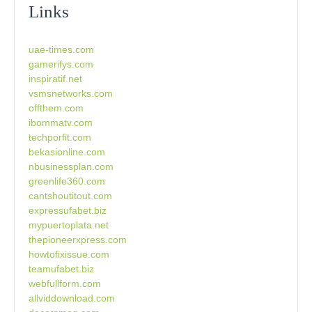
Links
uae-times.com
gamerifys.com
inspiratif.net
vsmsnetworks.com
offthem.com
ibommatv.com
techporfit.com
bekasionline.com
nbusinessplan.com
greenlife360.com
cantshoutitout.com
expressufabet.biz
mypuertoplata.net
thepioneerxpress.com
howtofixissue.com
teamufabet.biz
webfullform.com
allviddownload.com