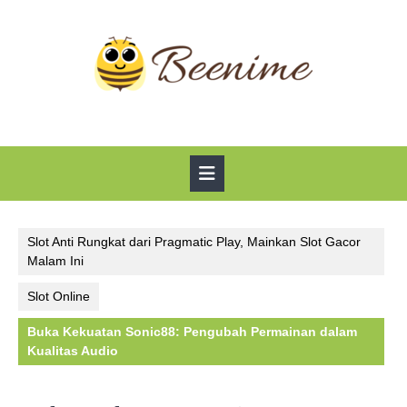
Skip
to
content
Open
Button
Slot Anti Rungkat dari Pragmatic Play, Mainkan Slot Gacor
Malam Ini
Slot Online
Buka Kekuatan Sonic88: Pengubah Permainan dalam
Kualitas Audio