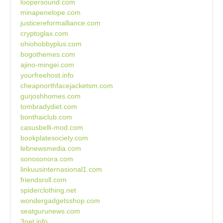
loopersound.com
minapenelope.com
justicereformalliance.com
cryptoglax.com
ohiohobbyplus.com
bogothemes.com
ajino-mingei.com
yourfreehost.info
cheapnorthfacejacketsm.com
gurjoshhomes.com
tombradydiet.com
bonthaiclub.com
casusbelli-mod.com
bookplatesociety.com
lebnewsmedia.com
sonosonora.com
linkuusinternasional1.com
friendsroll.com
spiderclothing.net
wondergadgetsshop.com
seatgurunews.com
3net.info