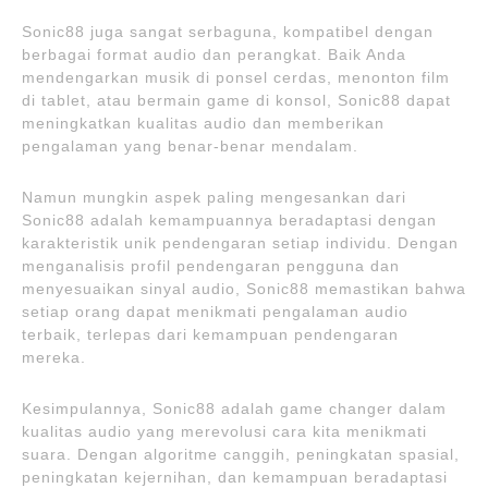
Sonic88 juga sangat serbaguna, kompatibel dengan
berbagai format audio dan perangkat. Baik Anda
mendengarkan musik di ponsel cerdas, menonton film
di tablet, atau bermain game di konsol, Sonic88 dapat
meningkatkan kualitas audio dan memberikan
pengalaman yang benar-benar mendalam.
Namun mungkin aspek paling mengesankan dari
Sonic88 adalah kemampuannya beradaptasi dengan
karakteristik unik pendengaran setiap individu. Dengan
menganalisis profil pendengaran pengguna dan
menyesuaikan sinyal audio, Sonic88 memastikan bahwa
setiap orang dapat menikmati pengalaman audio
terbaik, terlepas dari kemampuan pendengaran
mereka.
Kesimpulannya, Sonic88 adalah game changer dalam
kualitas audio yang merevolusi cara kita menikmati
suara. Dengan algoritme canggih, peningkatan spasial,
peningkatan kejernihan, dan kemampuan beradaptasi