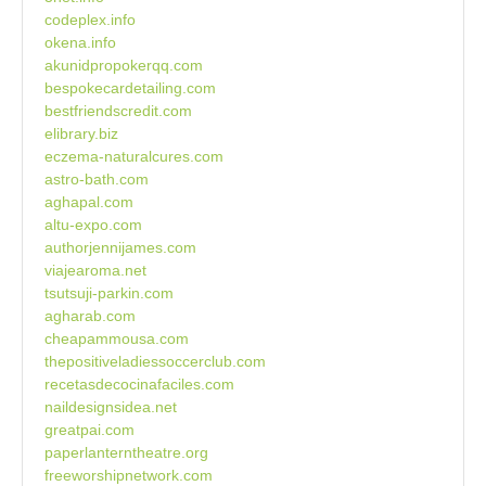
codeplex.info
okena.info
akunidpropokerqq.com
bespokecardetailing.com
bestfriendscredit.com
elibrary.biz
eczema-naturalcures.com
astro-bath.com
aghapal.com
altu-expo.com
authorjennijames.com
viajearoma.net
tsutsuji-parkin.com
agharab.com
cheapammousa.com
thepositiveladiessoccerclub.com
recetasdecocinafaciles.com
naildesignsidea.net
greatpai.com
paperlanterntheatre.org
freeworshipnetwork.com