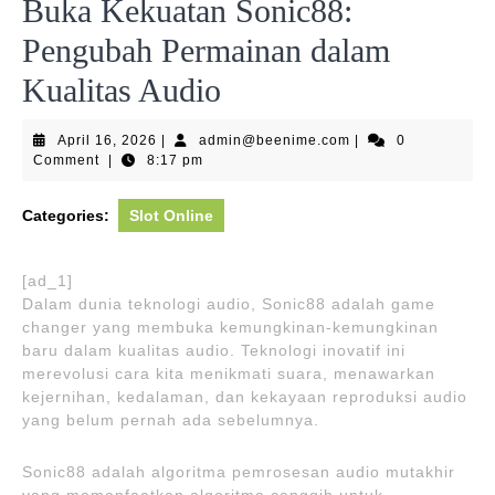
Buka Kekuatan Sonic88:
Pengubah Permainan dalam
Kualitas Audio
April
admin@beenime.co
April 16, 2026
|
admin@beenime.com
|
0
16,
Comment
|
8:17 pm
2026
Categories:
Slot Online
[ad_1]
Dalam dunia teknologi audio, Sonic88 adalah game
changer yang membuka kemungkinan-kemungkinan
baru dalam kualitas audio. Teknologi inovatif ini
merevolusi cara kita menikmati suara, menawarkan
kejernihan, kedalaman, dan kekayaan reproduksi audio
yang belum pernah ada sebelumnya.
Sonic88 adalah algoritma pemrosesan audio mutakhir