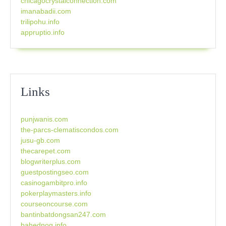
chicagocrystalconnection.com
imanabadii.com
trilipohu.info
appruptio.info
Links
punjwanis.com
the-parcs-clematiscondos.com
jusu-gb.com
thecarepet.com
blogwriterplus.com
guestpostingseo.com
casinogambitpro.info
pokerplaymasters.info
courseoncourse.com
bantinbatdongsan247.com
bahednog.info