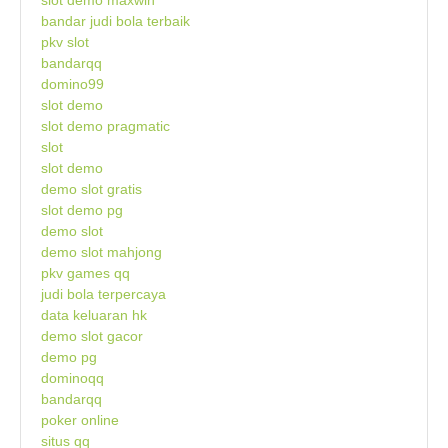
slot demo maxwin
bandar judi bola terbaik
pkv slot
bandarqq
domino99
slot demo
slot demo pragmatic
slot
slot demo
demo slot gratis
slot demo pg
demo slot
demo slot mahjong
pkv games qq
judi bola terpercaya
data keluaran hk
demo slot gacor
demo pg
dominoqq
bandarqq
poker online
situs qq