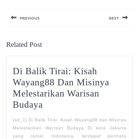
Post
navigation
PREVIOUS
NEXT
Previous
Next
post:
post:
Related Post
Di Balik Tirai: Kisah
Wayang88 Dan Misinya
Melestarikan Warisan
Di
Budaya
Balik
[ad_1] Di Balik Tirai: Kisah Wayang88 dan Misinya
Tirai:
Melestarikan Warisan Budaya Di kota Jakarta
Kisah
yang ramai, Indonesia, terdapat permata