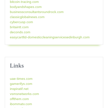
bitcoin-tracing.com
bodyandshapes.com
businessconsultantsroundrock.com
classicglobalnews.com
cybercusp.com
britaintt.com
deconds.com
easycartltd-domesticcleaningservicesedinburgh.com
Links
uae-times.com
gamerifys.com
inspiratif.net
vsmsnetworks.com
offthem.com
ibommatv.com