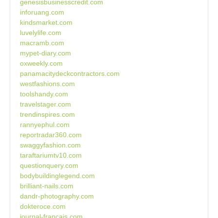
genesisbusinesscredit.com
inforuang.com
kindsmarket.com
luvelylife.com
macramb.com
mypet-diary.com
oxweekly.com
panamacitydeckcontractors.com
westfashions.com
toolshandy.com
travelstager.com
trendinspires.com
rannyephul.com
reportradar360.com
swaggyfashion.com
taraftariumtv10.com
questionquery.com
bodybuildinglegend.com
brilliant-nails.com
dandr-photography.com
dokteroce.com
journal-francais.com