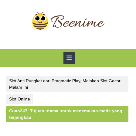
Skip
to
content
Open
Button
Slot Anti Rungkat dari Pragmatic Play, Mainkan Slot Gacor
Malam Ini
Slot Online
Cuan247: Tujuan utama untuk menemukan mode yang
terjangkau