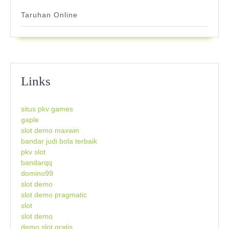
Taruhan Online
Links
situs pkv games
gaple
slot demo maxwin
bandar judi bola terbaik
pkv slot
bandarqq
domino99
slot demo
slot demo pragmatic
slot
slot demo
demo slot gratis