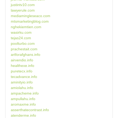
justintv10.com
lawyerule.com
mediamingleseaco.com
mtsmarketingblog.com
nghekiemtien.com
wasirku.com
tejas24.com
poolturbo.com
prachestait.com
artforafghans.info
airvendio.info
healthexe.info
puretecx.info
tecadvance.info
aminityio.info
amiolahu.info
ampacheme.info
ampullahu.info
aromaxme.info
asserthatecontrast.info
atenderme.info