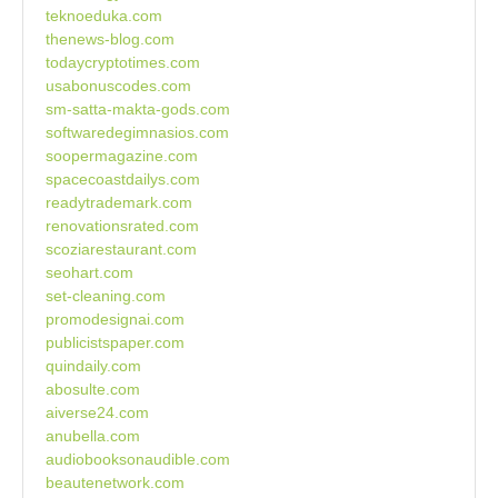
teknoeduka.com
thenews-blog.com
todaycryptotimes.com
usabonuscodes.com
sm-satta-makta-gods.com
softwaredegimnasios.com
soopermagazine.com
spacecoastdailys.com
readytrademark.com
renovationsrated.com
scoziarestaurant.com
seohart.com
set-cleaning.com
promodesignai.com
publicistspaper.com
quindaily.com
abosulte.com
aiverse24.com
anubella.com
audiobooksonaudible.com
beautenetwork.com