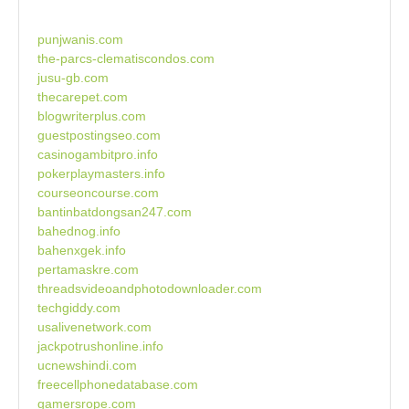
punjwanis.com
the-parcs-clematiscondos.com
jusu-gb.com
thecarepet.com
blogwriterplus.com
guestpostingseo.com
casinogambitpro.info
pokerplaymasters.info
courseoncourse.com
bantinbatdongsan247.com
bahednog.info
bahenxgek.info
pertamaskre.com
threadsvideoandphotodownloader.com
techgiddy.com
usalivenetwork.com
jackpotrushonline.info
ucnewshindi.com
freecellphonedatabase.com
gamersrope.com