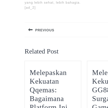
yang lebih sehat, lebih bahagia.
[ad_2]
Post
navigation
PREVIOUS
Previous
post:
Related Post
Melepaskan
Mele
Kekuatan
Keku
Qqemas:
GG8
Bagaimana
Surg
Platform Ini
Gam