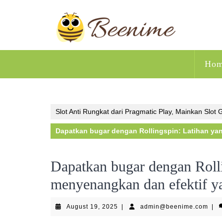
Skip
to
content
Ho
Slot Anti Rungkat dari Pragmatic Play, Mainkan Slot
Dapatkan bugar dengan Rollingspin: Latihan y
Dapatkan bugar dengan Roll
menyenangkan dan efektif y
August
adm
August 19, 2025
|
admin@beenime.com
|
19,