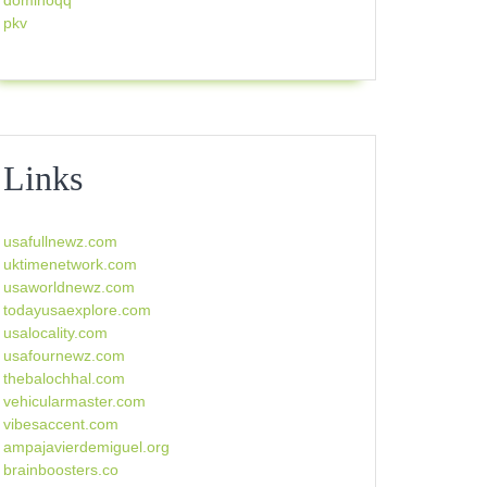
dominoqq
pkv
Links
usafullnewz.com
uktimenetwork.com
usaworldnewz.com
todayusaexplore.com
usalocality.com
usafournewz.com
thebalochhal.com
vehicularmaster.com
vibesaccent.com
ampajavierdemiguel.org
brainboosters.co