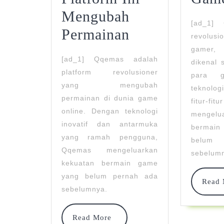
Mengubah
[ad_1] 
Melepaskan
Permainan
revolus
Kekuatan
gamer,
[ad_1] Qqemas adalah
dikenal 
Qqemas:
platform revolusioner
para g
Bagaimana
yang mengubah
teknolo
permainan di dunia game
fitur-fi
Platform
online. Dengan teknologi
mengelu
Ini
inovatif dan antarmuka
berma
yang ramah pengguna,
Mengubah
belum
Qqemas mengeluarkan
sebelum
Permainan
kekuatan bermain game
yang belum pernah ada
Read 
sebelumnya.
Read
Read More