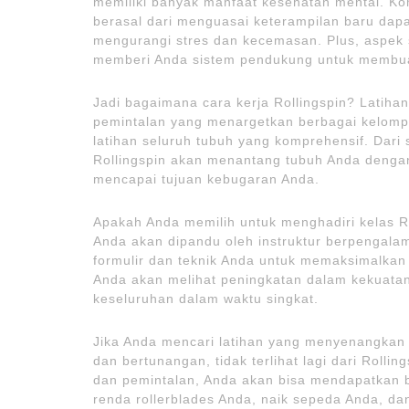
memiliki banyak manfaat kesehatan mental. Kom
berasal dari menguasai keterampilan baru da
mengurangi stres dan kecemasan. Plus, aspek s
memberi Anda sistem pendukung untuk membuat
Jadi bagaimana cara kerja Rollingspin? Latihan
pemintalan yang menargetkan berbagai kelomp
latihan seluruh tubuh yang komprehensif. Dari
Rollingspin akan menantang tubuh Anda denga
mencapai tujuan kebugaran Anda.
Apakah Anda memilih untuk menghadiri kelas Ro
Anda akan dipandu oleh instruktur berpenga
formulir dan teknik Anda untuk memaksimalkan h
Anda akan melihat peningkatan dalam kekuatan
keseluruhan dalam waktu singkat.
Jika Anda mencari latihan yang menyenangkan 
dan bertunangan, tidak terlihat lagi dari Rollin
dan pemintalan, Anda akan bisa mendapatkan 
renda rollerblades Anda, naik sepeda Anda, da