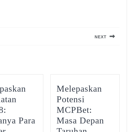
NEXT
Next
post:
paskan
Melepaskan
atan
Potensi
8:
MCPBet:
anya Para
Masa Depan
Melepaskan
er
Taruhan