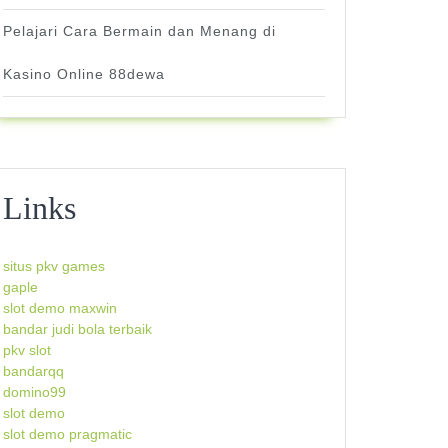
Pelajari Cara Bermain dan Menang di
Kasino Online 88dewa
Links
situs pkv games
gaple
slot demo maxwin
bandar judi bola terbaik
pkv slot
bandarqq
domino99
slot demo
slot demo pragmatic