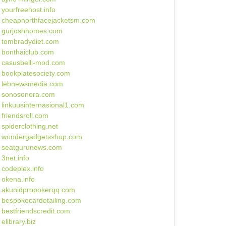
yourfreehost.info
cheapnorthfacejacketsm.com
gurjoshhomes.com
tombradydiet.com
bonthaiclub.com
casusbelli-mod.com
bookplatesociety.com
lebnewsmedia.com
sonosonora.com
linkuusinternasional1.com
friendsroll.com
spiderclothing.net
wondergadgetsshop.com
seatgurunews.com
3net.info
codeplex.info
okena.info
akunidpropokerqq.com
bespokecardetailing.com
bestfriendscredit.com
elibrary.biz