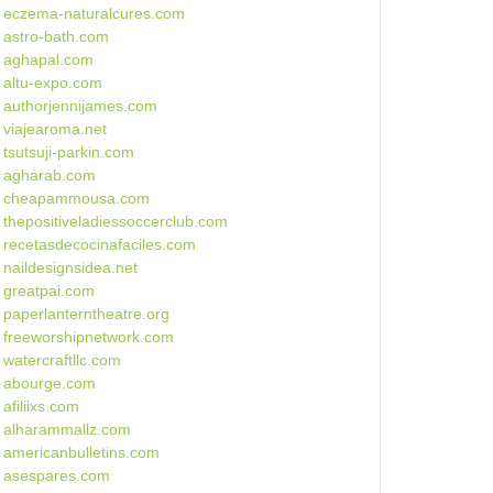
eczema-naturalcures.com
astro-bath.com
aghapal.com
altu-expo.com
authorjennijames.com
viajearoma.net
tsutsuji-parkin.com
agharab.com
cheapammousa.com
thepositiveladiessoccerclub.com
recetasdecocinafaciles.com
naildesignsidea.net
greatpai.com
paperlanterntheatre.org
freeworshipnetwork.com
watercraftllc.com
abourge.com
afiliixs.com
alharammallz.com
americanbulletins.com
asespares.com