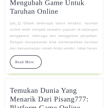
Mengubah Game Untuk
Bagaimana
Taruhan Online
Valbet
[ad_1] Dalam beberapa tahun terakhir, taruhan
Mengubah
online telah menjadi semakin populer di kalangan
Game
penggemar olahraga dan penggemar perjudian.
Dengan kenyamanan bisa menempatkan taruhan
Untuk
dari kenyamanan rumah Anda sendiri, tidak heran
Taruhan
Online
Read
Read More
More
Temukan Dunia Yang
Menarik Dari Pisang777:
Platform Game Online