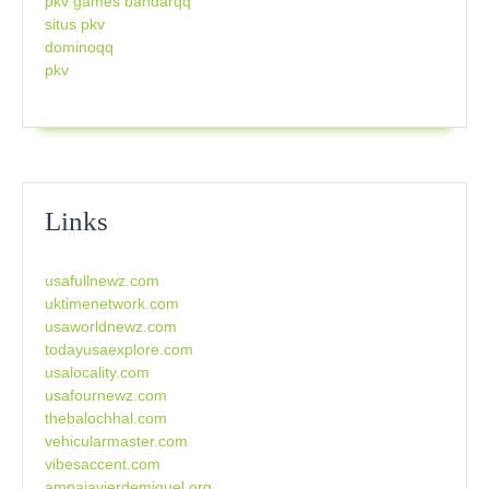
pkv games bandarqq
situs pkv
dominoqq
pkv
Links
usafullnewz.com
uktimenetwork.com
usaworldnewz.com
todayusaexplore.com
usalocality.com
usafournewz.com
thebalochhal.com
vehicularmaster.com
vibesaccent.com
ampajavierdemiguel.org