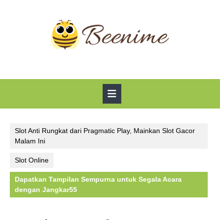
Skip
to
content
Open
Button
Slot Anti Rungkat dari Pragmatic Play, Mainkan Slot Gacor
Malam Ini
Slot Online
Dapatkan Tampilan Sempurna untuk Segala Acara
dengan Jangkar55