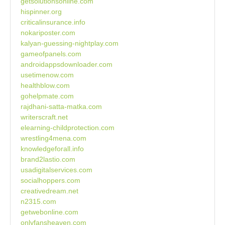
getsolutionsonline.com
hispinner.org
criticalinsurance.info
nokariposter.com
kalyan-guessing-nightplay.com
gameofpanels.com
androidappsdownloader.com
usetimenow.com
healthblow.com
gohelpmate.com
rajdhani-satta-matka.com
writerscraft.net
elearning-childprotection.com
wrestling4mena.com
knowledgeforall.info
brand2lastio.com
usadigitalservices.com
socialhoppers.com
creativedream.net
n2315.com
getwebonline.com
onlyfansheaven.com