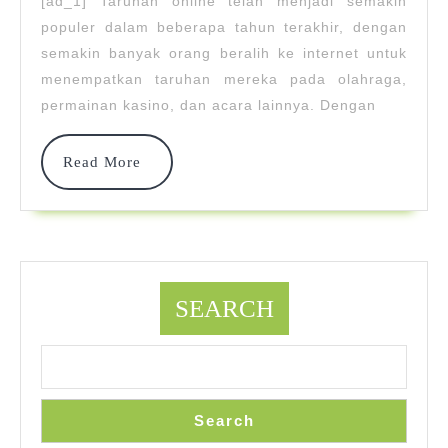
[ad_1] Taruhan online telah menjadi semakin
Taruha
populer dalam beberapa tahun terakhir, dengan
Online
semakin banyak orang beralih ke internet untuk
menempatkan taruhan mereka pada olahraga,
Dengan
permainan kasino, dan acara lainnya. Dengan
Navibet
Read
Read More
More
SEARCH
Search