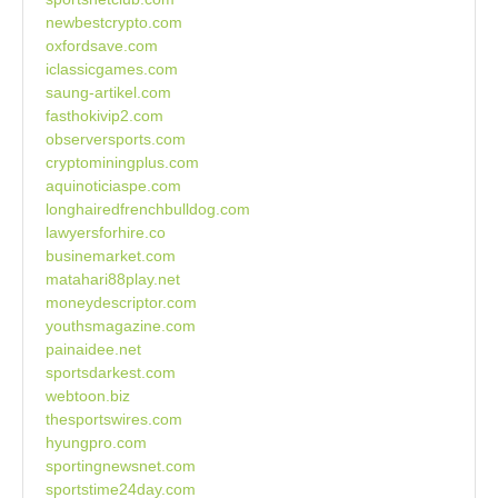
newbestcrypto.com
oxfordsave.com
iclassicgames.com
saung-artikel.com
fasthokivip2.com
observersports.com
cryptominingplus.com
aquinoticiaspe.com
longhairedfrenchbulldog.com
lawyersforhire.co
businemarket.com
matahari88play.net
moneydescriptor.com
youthsmagazine.com
painaidee.net
sportsdarkest.com
webtoon.biz
thesportswires.com
hyungpro.com
sportingnewsnet.com
sportstime24day.com