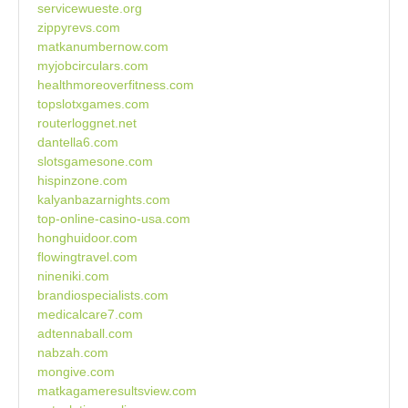
servicewueste.org
zippyrevs.com
matkanumbernow.com
myjobcirculars.com
healthmoreoverfitness.com
topslotxgames.com
routerloggnet.net
dantella6.com
slotsgamesone.com
hispinzone.com
kalyanbazarnights.com
top-online-casino-usa.com
honghuidoor.com
flowingtravel.com
nineniki.com
brandiospecialists.com
medicalcare7.com
adtennaball.com
nabzah.com
mongive.com
matkagameresultsview.com