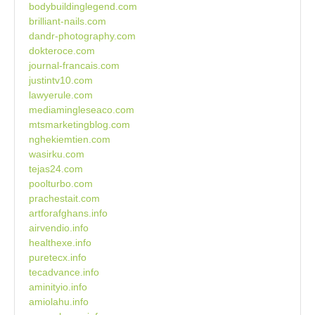
bodybuildinglegend.com
brilliant-nails.com
dandr-photography.com
dokteroce.com
journal-francais.com
justintv10.com
lawyerule.com
mediamingleseaco.com
mtsmarketingblog.com
nghekiemtien.com
wasirku.com
tejas24.com
poolturbo.com
prachestait.com
artforafghans.info
airvendio.info
healthexe.info
puretecx.info
tecadvance.info
aminityio.info
amiolahu.info