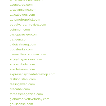
asespares.com
arabianstime.com
atticabblues.com
autometropolist.com
beautycreamreview.com
coinmoh.com
cyclopsreview.com
dattgen.com
didoivatnang.com
dogsbarks.com
dwmsoftwarehouse.com
enjoytroyjackson.com
epicaimbots.com
etech4news.com
expresspsychedelicsshop.com
fashionistani.com
feelingswed.com
firecabal.com
forbessmagazine.com
globalmarketlivetoday.com
gpl-license.com