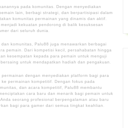
nekanannya pada komunitas. Dengan menyediakan
main lain, berbagi strategi, dan berpartisipasi dalam
akan komunitas permainan yang dinamis dan aktif.
 menjadi kekuatan pendorong di balik kesuksesan
er dari seluruh dunia.
 dan komunitas, Palu88 juga menawarkan berbagai
ara pemain. Dari kompetisi kecil, persahabatan hingga
ikan kesempatan kepada para pemain untuk menguji
 bersaing untuk mendapatkan hadiah dan pengakuan.
 permainan dengan menyediakan platform bagi para
l ke permainan kompetitif. Dengan fokus pada
unitas, dan acara kompetitif, Palu88 membantu
enciptakan cara baru dan menarik bagi pemain untuk
k Anda seorang profesional berpengalaman atau baru
rkan bagi para gamer dari semua tingkat keahlian.