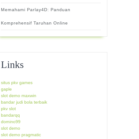
Memahami Parlay4D: Panduan
Komprehensif Taruhan Online
Links
situs pkv games
gaple
slot demo maxwin
bandar judi bola terbaik
pkv slot
bandarqq
domino99
slot demo
slot demo pragmatic