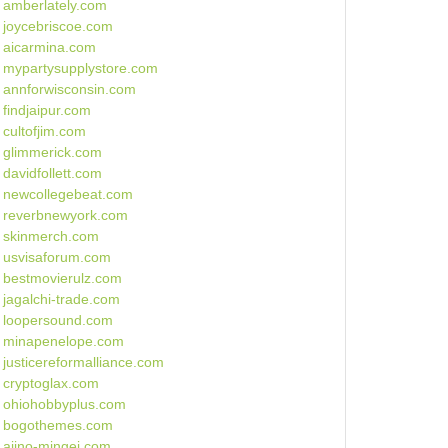
amberlately.com
joycebriscoe.com
aicarmina.com
mypartysupplystore.com
annforwisconsin.com
findjaipur.com
cultofjim.com
glimmerick.com
davidfollett.com
newcollegebeat.com
reverbnewyork.com
skinmerch.com
usvisaforum.com
bestmovierulz.com
jagalchi-trade.com
loopersound.com
minapenelope.com
justicereformalliance.com
cryptoglax.com
ohiohobbyplus.com
bogothemes.com
ajino-mingei.com