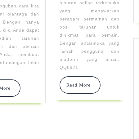
Taruhan
Untuk
hiburan online terkemuka
ngubah cara kita
yang menawarkan
Online
Taruhan
mi olahraga dan
beragam permainan dan
. Dengan hanya
Dengan
Dan
opsi taruhan untuk
 klik, Anda dapat
dinikmati para pemain.
Kratonbet
Hiburan
atkan taruhan
Dengan antarmuka yang
im dan pemain
Online
ramah pengguna dan
 Anda, membuat
platform yang aman,
ertandingan lebih
QQ8821
Read
Read More
Read
More
More
More