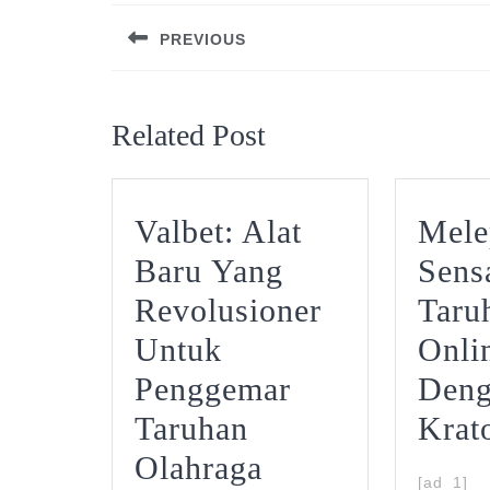
navigation
PREVIOUS
Previous
post:
Related Post
Valbet: Alat
Mele
Baru Yang
Sens
Revolusioner
Taru
Untuk
Onli
Penggemar
Deng
Taruhan
Krat
Valbet:
Olahraga
[ad_1] 