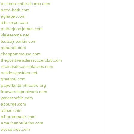
eczema-naturalcures.com
astro-bath.com
aghapal.com
altu-expo.com
authorjennijames.com
viajearoma.net
tsutsuji-parkin.com
agharab.com
cheapammousa.com
thepositiveladiessoccerclub.com
recetasdecocinafaciles.com
naildesignsidea.net
greatpai.com
paperlanterntheatre.org
freeworshipnetwork.com
watercraftllc.com
abourge.com
afiliixs.com
alharammallz.com
americanbulletins.com
asespares.com