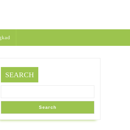
gkad
SEARCH
Search