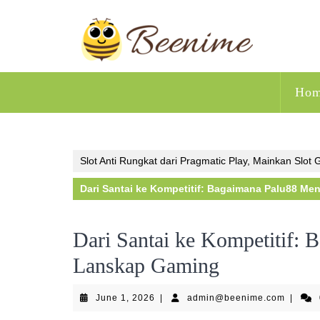
Skip
to
content
Ho
Slot Anti Rungkat dari Pragmatic Play, Mainkan Slot
Dari Santai ke Kompetitif: Bagaimana Palu88 
Dari Santai ke Kompetitif:
Lanskap Gaming
June
admin@
June 1, 2026
|
admin@beenime.com
|
1,