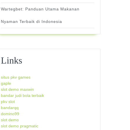
Wartegbet: Panduan Utama Makanan
Nyaman Terbaik di Indonesia
Links
situs pkv games
gaple
slot demo maxwin
bandar judi bola terbaik
pkv slot
bandarqq
domino99
slot demo
slot demo pragmatic