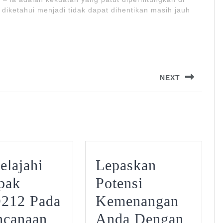
 diketahui menjadi tidak dapat dihentikan masih jauh
NEXT
Next
post:
elajahi
Lepaskan
pak
Potensi
212 Pada
Kemenangan
ncanaan
Anda Dengan