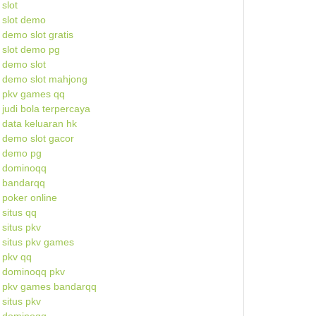
slot
slot demo
demo slot gratis
slot demo pg
demo slot
demo slot mahjong
pkv games qq
judi bola terpercaya
data keluaran hk
demo slot gacor
demo pg
dominoqq
bandarqq
poker online
situs qq
situs pkv
situs pkv games
pkv qq
dominoqq pkv
pkv games bandarqq
situs pkv