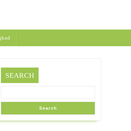
gkad
SEARCH
Search