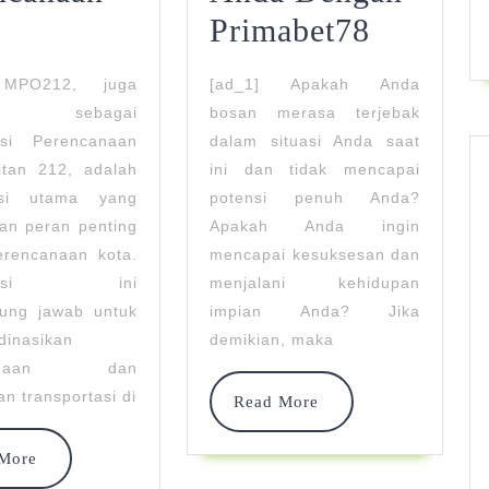
Menjelajahi
Lepaska
Primabet78
Dampak
Potensi
 MPO212, juga
[ad_1] Apakah Anda
MPO212
Kemena
al sebagai
bosan merasa terjebak
Pada
Anda
asi Perencanaan
dalam situasi Anda saat
itan 212, adalah
ini dan tidak mencapai
Perencanaan
Dengan
asi utama yang
potensi penuh Anda?
Kota
Primabe
an peran penting
Apakah Anda ingin
erencanaan kota.
mencapai kesuksesan dan
nisasi ini
menjalani kehidupan
gung jawab untuk
impian Anda? Jika
dinasikan
demikian, maka
canaan dan
n transportasi di
Read
Read More
More
Read
More
More