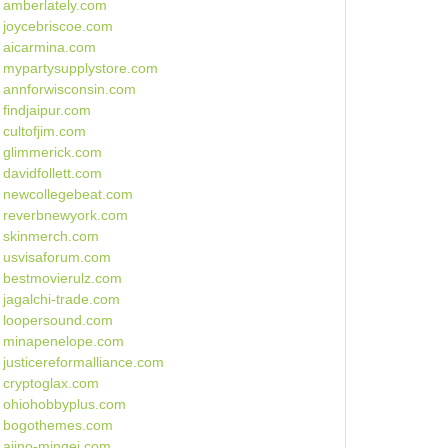
amberlately.com
joycebriscoe.com
aicarmina.com
mypartysupplystore.com
annforwisconsin.com
findjaipur.com
cultofjim.com
glimmerick.com
davidfollett.com
newcollegebeat.com
reverbnewyork.com
skinmerch.com
usvisaforum.com
bestmovierulz.com
jagalchi-trade.com
loopersound.com
minapenelope.com
justicereformalliance.com
cryptoglax.com
ohiohobbyplus.com
bogothemes.com
ajino-mingei.com