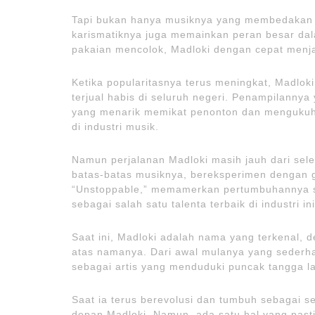
Tapi bukan hanya musiknya yang membedakan Ma
karismatiknya juga memainkan peran besar da
pakaian mencolok, Madloki dengan cepat menjad
Ketika popularitasnya terus meningkat, Madloki
terjual habis di seluruh negeri. Penampilanny
yang menarik memikat penonton dan mengukuhk
di industri musik.
Namun perjalanan Madloki masih jauh dari sele
batas-batas musiknya, bereksperimen dengan 
“Unstoppable,” memamerkan pertumbuhannya s
sebagai salah satu talenta terbaik di industri ini
Saat ini, Madloki adalah nama yang terkenal, 
atas namanya. Dari awal mulanya yang sederhan
sebagai artis yang menduduki puncak tangga la
Saat ia terus berevolusi dan tumbuh sebagai 
depan Madloki. Namun, ada satu hal yang pasti