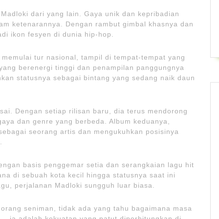
dloki dari yang lain. Gaya unik dan kepribadian
lam ketenarannya. Dengan rambut gimbal khasnya dan
i ikon fesyen di dunia hip-hop.
 memulai tur nasional, tampil di tempat-tempat yang
a yang berenergi tinggi dan penampilan panggungnya
an statusnya sebagai bintang yang sedang naik daun
sai. Dengan setiap rilisan baru, dia terus mendorong
gaya dan genre yang berbeda. Album keduanya,
ebagai seorang artis dan mengukuhkan posisinya
.
dengan basis penggemar setia dan serangkaian lagu hit
a di sebuah kota kecil hingga statusnya saat ini
gu, perjalanan Madloki sungguh luar biasa.
seorang seniman, tidak ada yang tahu bagaimana masa
 – ia adalah kekuatan yang patut diperhitungkan di