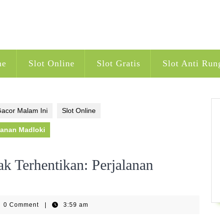
me
Slot Online
Slot Gratis
Slot Anti Run
 Gacor Malam Ini
Slot Online
alanan Madloki
ak Terhentikan: Perjalanan
@beenime.com
0 Comment
|
3:59 am