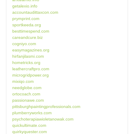
getalexio.info
accountaudittaxcon.com
prymprint.com
sportkeeda.org
besttimespend.com
careandcure.biz
cogniyo.com
easymagazines.org
hirfanjilasmi.com
hometricks.org
leathercraftpro.com
microgridpower.org
mixiqo.com
needglobe.com
ortocoach.com
passionawe.com
pittsburghpaintingprofessionals.com
plumberryworks.com
psychoterapiawioletanowak.com
quickultimate.com
quirkyquester.com