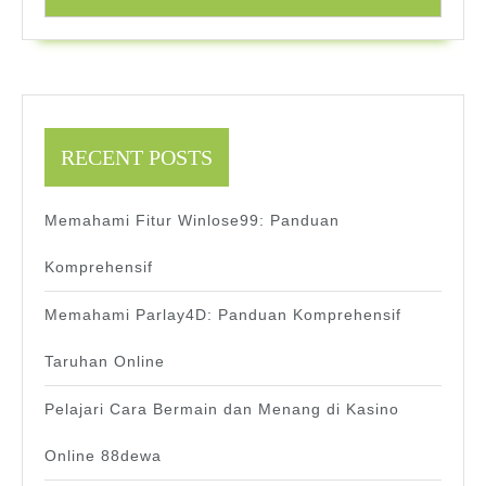
RECENT POSTS
Memahami Fitur Winlose99: Panduan
Komprehensif
Memahami Parlay4D: Panduan Komprehensif
Taruhan Online
Pelajari Cara Bermain dan Menang di Kasino
Online 88dewa