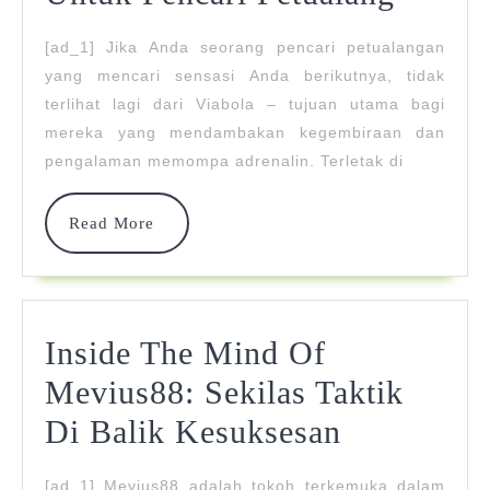
Kegem
[ad_1] Jika Anda seorang pencari petualangan
Viabol
yang mencari sensasi Anda berikutnya, tidak
Tujua
terlihat lagi dari Viabola – tujuan utama bagi
mereka yang mendambakan kegembiraan dan
Utama
pengalaman memompa adrenalin. Terletak di
Untuk
Pencar
Read
Read More
More
Petual
Inside The Mind Of
Mevius88: Sekilas Taktik
Inside
Di Balik Kesuksesan
The
[ad_1] Mevius88 adalah tokoh terkemuka dalam