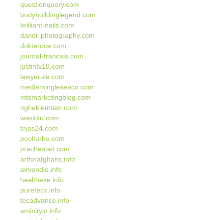
questionquery.com
bodybuildinglegend.com
brilliant-nails.com
dandr-photography.com
dokteroce.com
journal-francais.com
justintv10.com
lawyerule.com
mediamingleseaco.com
mtsmarketingblog.com
nghekiemtien.com
wasirku.com
tejas24.com
poolturbo.com
prachestait.com
artforafghans.info
airvendio.info
healthexe.info
puretecx.info
tecadvance.info
aminityio.info