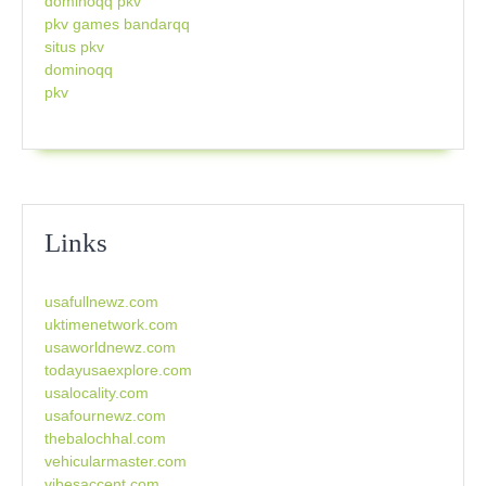
dominoqq pkv
pkv games bandarqq
situs pkv
dominoqq
pkv
Links
usafullnewz.com
uktimenetwork.com
usaworldnewz.com
todayusaexplore.com
usalocality.com
usafournewz.com
thebalochhal.com
vehicularmaster.com
vibesaccent.com