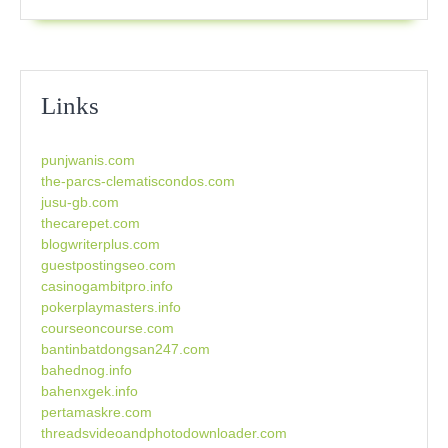
Links
punjwanis.com
the-parcs-clematiscondos.com
jusu-gb.com
thecarepet.com
blogwriterplus.com
guestpostingseo.com
casinogambitpro.info
pokerplaymasters.info
courseoncourse.com
bantinbatdongsan247.com
bahednog.info
bahenxgek.info
pertamaskre.com
threadsvideoandphotodownloader.com