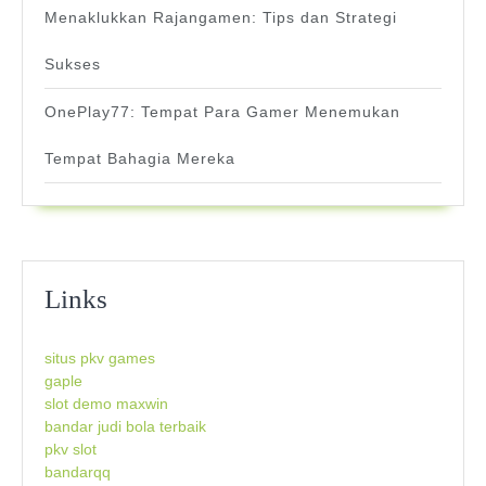
Menaklukkan Rajangamen: Tips dan Strategi
Sukses
OnePlay77: Tempat Para Gamer Menemukan
Tempat Bahagia Mereka
Links
situs pkv games
gaple
slot demo maxwin
bandar judi bola terbaik
pkv slot
bandarqq