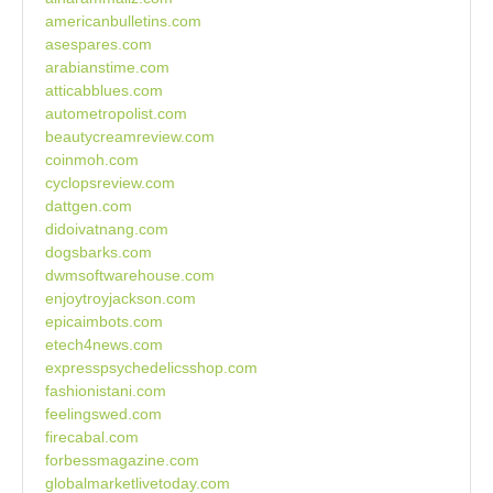
americanbulletins.com
asespares.com
arabianstime.com
atticabblues.com
autometropolist.com
beautycreamreview.com
coinmoh.com
cyclopsreview.com
dattgen.com
didoivatnang.com
dogsbarks.com
dwmsoftwarehouse.com
enjoytroyjackson.com
epicaimbots.com
etech4news.com
expresspsychedelicsshop.com
fashionistani.com
feelingswed.com
firecabal.com
forbessmagazine.com
globalmarketlivetoday.com