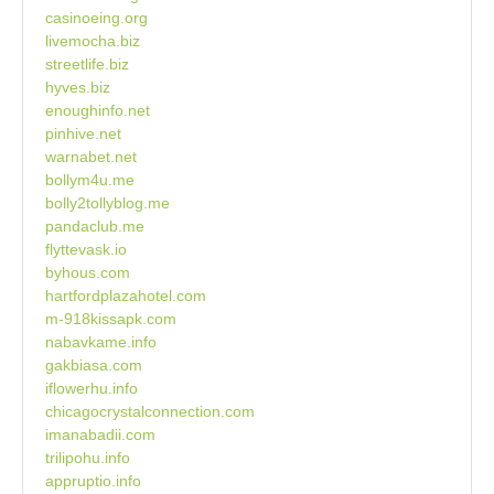
casinoeing.org
livemocha.biz
streetlife.biz
hyves.biz
enoughinfo.net
pinhive.net
warnabet.net
bollym4u.me
bolly2tollyblog.me
pandaclub.me
flyttevask.io
byhous.com
hartfordplazahotel.com
m-918kissapk.com
nabavkame.info
gakbiasa.com
iflowerhu.info
chicagocrystalconnection.com
imanabadii.com
trilipohu.info
appruptio.info