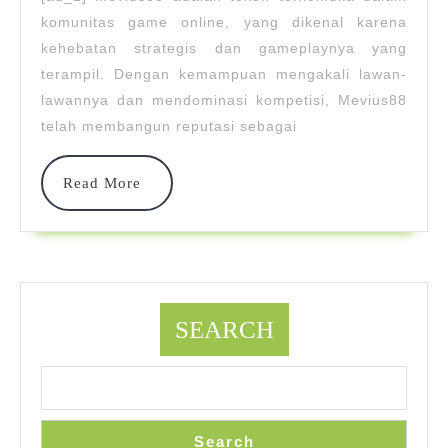
Mind
komunitas game online, yang dikenal karena
Of
kehebatan strategis dan gameplaynya yang
terampil. Dengan kemampuan mengakali lawan-
Mevius88:
lawannya dan mendominasi kompetisi, Mevius88
Sekilas
telah membangun reputasi sebagai
Taktik
Read
Read More
Di
More
Balik
Kesuksesa
SEARCH
Search