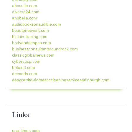
abosulte.com
aiverse24.com
anubella.com
audiobooksonaudible.com
beautenetwork.com
bitcoin-tracing.com
bodyandshapes.com
businessconsultantsroundrock.com
classicglobalnews.com
cybercusp.com
britaintt.com
deconds.com
easycartltd-domesticcleaningservicesedinburgh.com
Links
uae-times.com