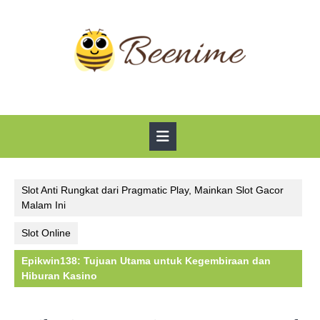
Skip
to
content
Open
Button
Slot Anti Rungkat dari Pragmatic Play, Mainkan Slot Gacor
Malam Ini
Slot Online
Epikwin138: Tujuan Utama untuk Kegembiraan dan
Hiburan Kasino