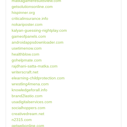
matkagameresultsview.com
getsolutionsonline.com
hispinner.org
criticalinsurance.info
nokariposter.com
kalyan-guessing-nightplay.com
gameofpanels.com
androidappsdownloader.com
usetimenow.com
healthblow.com
gohelpmate.com
rajdhani-satta-matka.com
writerscraft.net
elearning-childprotection.com
wrestling4mena.com
knowledgeforall.info
brand2lastio.com
usadigitalservices.com
socialhoppers.com
creativedream.net
n2315.com
getwebonline.com