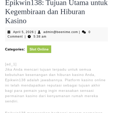
Epikwin138: Tujuan Utama untuk
Kegembiraan dan Hiburan
Kasino
April
admin@beenime.com
April 5, 2026
|
admin@beenime.com
|
0
5,
Comment
|
5:38 am
2026
Categories:
Slot Online
[ad_1]
Jika Anda mencari tujuan terpadu untuk semua
kebutuhan kesenangan dan hiburan kasino Anda,
Epikwin138 adalah jawabannya. Platform kasino online
ini telah mendapatkan reputasi sebagai tujuan akhir
bagi para pemain yang ingin merasakan sensasi
permainan kasino dari kenyamanan rumah mereka
sendiri.