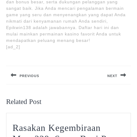
dan bonus besar, serta dukungan pelanggan yang
sangat baik. Jika Anda mencari pengalaman bermain
game yang seru dan menyenangkan yang dapat Anda
nikmati dari kenyamanan rumah Anda sendiri,
Epikwin138 adalah jawabannya. Daftar hari ini dan
mulai mainkan permainan kasino favorit Anda untuk
mendapatkan peluang menang besar!
[ad_2]
Post
navigation
PREVIOUS
NEXT
Previous
Next
post:
post:
Related Post
Rasakan Kegembiraan