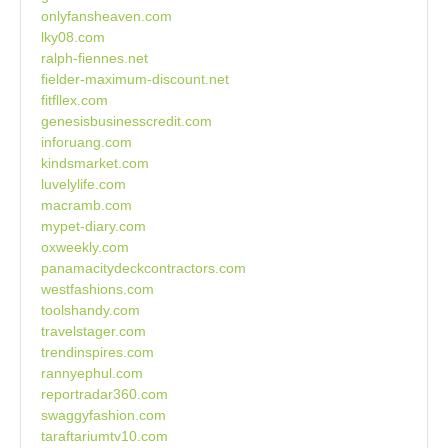
onlyfansheaven.com
lky08.com
ralph-fiennes.net
fielder-maximum-discount.net
fitfllex.com
genesisbusinesscredit.com
inforuang.com
kindsmarket.com
luvelylife.com
macramb.com
mypet-diary.com
oxweekly.com
panamacitydeckcontractors.com
westfashions.com
toolshandy.com
travelstager.com
trendinspires.com
rannyephul.com
reportradar360.com
swaggyfashion.com
taraftariumtv10.com