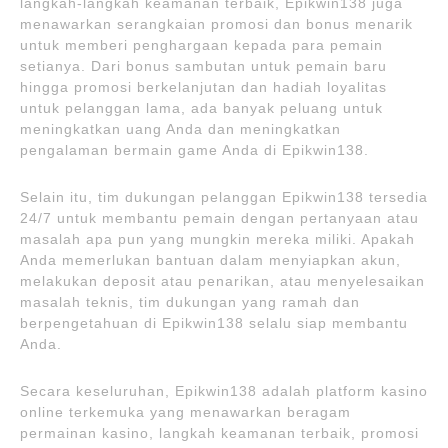
langkah-langkah keamanan terbaik, Epikwin138 juga
menawarkan serangkaian promosi dan bonus menarik
untuk memberi penghargaan kepada para pemain
setianya. Dari bonus sambutan untuk pemain baru
hingga promosi berkelanjutan dan hadiah loyalitas
untuk pelanggan lama, ada banyak peluang untuk
meningkatkan uang Anda dan meningkatkan
pengalaman bermain game Anda di Epikwin138.
Selain itu, tim dukungan pelanggan Epikwin138 tersedia
24/7 untuk membantu pemain dengan pertanyaan atau
masalah apa pun yang mungkin mereka miliki. Apakah
Anda memerlukan bantuan dalam menyiapkan akun,
melakukan deposit atau penarikan, atau menyelesaikan
masalah teknis, tim dukungan yang ramah dan
berpengetahuan di Epikwin138 selalu siap membantu
Anda.
Secara keseluruhan, Epikwin138 adalah platform kasino
online terkemuka yang menawarkan beragam
permainan kasino, langkah keamanan terbaik, promosi