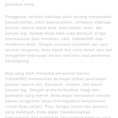
perjudian Anda.
Penggemar taruhan olahraga akan senang menemukan
banyak pilihan untuk dipertaruhkan, termasuk olahraga
populer seperti sepak bola, bola basket, tenis, dan
banyak lagi. Apakah Anda lebih suka bertaruh di liga
internasional atau turnamen lokal, Indobet365 siap
membantu Anda. Dengan peluang kompetitif dan opsi
taruhan langsung, Anda dapat ikut serta dalam aksi dan
mengambil keputusan secara real-time saat permainan
berlangsung.
Bagi yang lebih menyukai permainan kasino,
Indobet365 menawarkan berbagai pilihan permainan
populer seperti slot, blackjack, roulette, dan masih
banyak lagi. Dengan grafis berkualitas tinggi dan
gameplay yang imersif, Anda dapat merasakan sensasi
kasino sungguhan tanpa meninggalkan kenyamanan
rumah Anda sendiri. Plus, dengan bonus dan promosi
yang melimpah, Anda dapat memaksimalkan
kemenangan dan menikmati pengalaman bermain yang