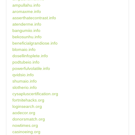
ampullahu.info
aromaxme.info
asserthatecontrast.info
atenderme.info
bangumiio.info
bekosunhu.info
beneficialgrandiose.info
blomaio.info
dosellinfoplete.info
podtubeio.info
powerfulvolatile.info
qvidsio.info
shumaio.info
slotherio.info
cysapluscertification.org
fortnitehacks.org
loginsearch.org
aodecor.org
donorsmatch.org
nowtimes.org
casinoeing.org