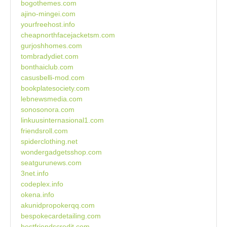
bogothemes.com
ajino-mingei.com
yourfreehost.info
cheapnorthfacejacketsm.com
gurjoshhomes.com
tombradydiet.com
bonthaiclub.com
casusbelli-mod.com
bookplatesociety.com
lebnewsmedia.com
sonosonora.com
linkuusinternasional1.com
friendsroll.com
spiderclothing.net
wondergadgetsshop.com
seatgurunews.com
3net.info
codeplex.info
okena.info
akunidpropokerqq.com
bespokecardetailing.com
bestfriendscredit.com