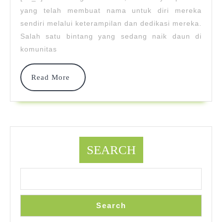
Bintang
yang telah membuat nama untuk diri mereka
Yang
sendiri melalui keterampilan dan dedikasi mereka.
Salah satu bintang yang sedang naik daun di
Meningka
komunitas
Di
Komunit
Read
Read More
More
Permaina
SEARCH
Search