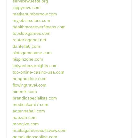
servicewueste.org
zippyrevs.com
matkanumbernow.com
myjobcirculars.com
healthmoreoverfitness.com
topslotxgames.com
routerloggnet.net
dantella6.com
slotsgamesone.com
hispinzone.com
kalyanbazarnights.com
top-online-casino-usa.com
honghuidoor.com
flowingtravel.com
nineniki.com
brandiospecialists.com
medicalcare7.com
adtennaball.com
nabzah.com
mongive.com
matkagameresultsview.com
getsolutionsonline.com