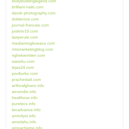
bodybuildinglegend.com
brilliant-nails.com
dandr-photography.com
dokteroce.com
journal-francais.com
justintv10.com
lawyerule.com
mediamingleseaco.com
mtsmarketingblog.com
nghekiemtien.com
wasirku.com
tejas24.com
poolturbo.com
prachestait.com
artforafghans.info
airvendio.info
healthexe.info
puretecx.info
tecadvance.info
aminityio.info
amiolahu.info
ampacheme.info