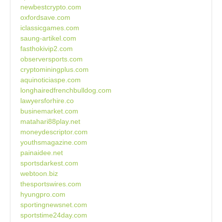
newbestcrypto.com
oxfordsave.com
iclassicgames.com
saung-artikel.com
fasthokivip2.com
observersports.com
cryptominingplus.com
aquinoticiaspe.com
longhairedfrenchbulldog.com
lawyersforhire.co
businemarket.com
matahari88play.net
moneydescriptor.com
youthsmagazine.com
painaidee.net
sportsdarkest.com
webtoon.biz
thesportswires.com
hyungpro.com
sportingnewsnet.com
sportstime24day.com