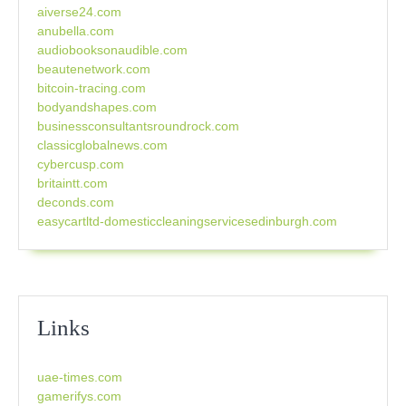
aiverse24.com
anubella.com
audiobooksonaudible.com
beautenetwork.com
bitcoin-tracing.com
bodyandshapes.com
businessconsultantsroundrock.com
classicglobalnews.com
cybercusp.com
britaintt.com
deconds.com
easycartltd-domesticcleaningservicesedinburgh.com
Links
uae-times.com
gamerifys.com