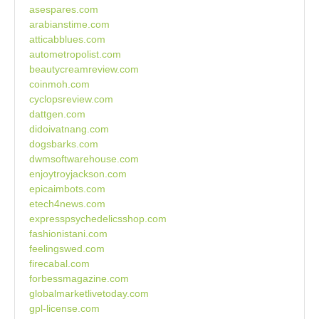
asespares.com
arabianstime.com
atticabblues.com
autometropolist.com
beautycreamreview.com
coinmoh.com
cyclopsreview.com
dattgen.com
didoivatnang.com
dogsbarks.com
dwmsoftwarehouse.com
enjoytroyjackson.com
epicaimbots.com
etech4news.com
expresspsychedelicsshop.com
fashionistani.com
feelingswed.com
firecabal.com
forbessmagazine.com
globalmarketlivetoday.com
gpl-license.com