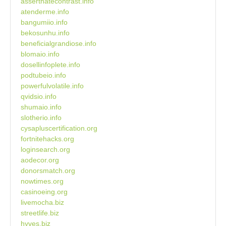
asserthatecontrast.info
atenderme.info
bangumiio.info
bekosunhu.info
beneficialgrandiose.info
blomaio.info
dosellinfoplete.info
podtubeio.info
powerfulvolatile.info
qvidsio.info
shumaio.info
slotherio.info
cysapluscertification.org
fortnitehacks.org
loginsearch.org
aodecor.org
donorsmatch.org
nowtimes.org
casinoeing.org
livemocha.biz
streetlife.biz
hyves.biz