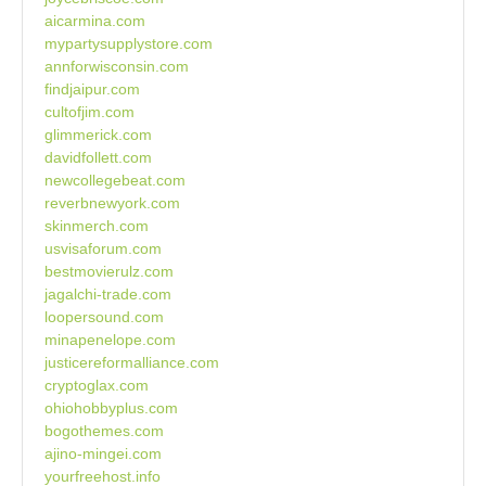
aicarmina.com
mypartysupplystore.com
annforwisconsin.com
findjaipur.com
cultofjim.com
glimmerick.com
davidfollett.com
newcollegebeat.com
reverbnewyork.com
skinmerch.com
usvisaforum.com
bestmovierulz.com
jagalchi-trade.com
loopersound.com
minapenelope.com
justicereformalliance.com
cryptoglax.com
ohiohobbyplus.com
bogothemes.com
ajino-mingei.com
yourfreehost.info