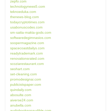
zepfo.com
technologynews5.com
teknoeduka.com
thenews-blog.com
todaycryptotimes.com
usabonuscodes.com
sm-satta-makta-gods.com
softwaredegimnasios.com
soopermagazine.com
spacecoastdailys.com
readytrademark.com
renovationsrated.com
scoziarestaurant.com
seohart.com
set-cleaning.com
promodesignai.com
publicistspaper.com
quindaily.com
abosulte.com
aiverse24.com
anubella.com
audiobooksonaudible.com