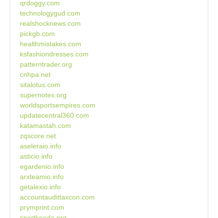
qrdoggy.com
technologygud.com
realshocknews.com
pickgb.com
healthmistakes.com
ksfashiondresses.com
patterntrader.org
cnhpa.net
sitalotus.com
supernotes.org
worldsportsempires.com
updatecentral360.com
katamastah.com
zqscore.net
aseleraio.info
asticio.info
egardenio.info
arxteamio.info
getalexio.info
accountaudittaxcon.com
prymprint.com
sportkeeda.org