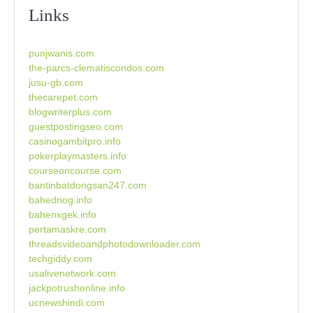
Links
punjwanis.com
the-parcs-clematiscondos.com
jusu-gb.com
thecarepet.com
blogwriterplus.com
guestpostingseo.com
casinogambitpro.info
pokerplaymasters.info
courseoncourse.com
bantinbatdongsan247.com
bahednog.info
bahenxgek.info
pertamaskre.com
threadsvideoandphotodownloader.com
techgiddy.com
usalivenetwork.com
jackpotrushonline.info
ucnewshindi.com