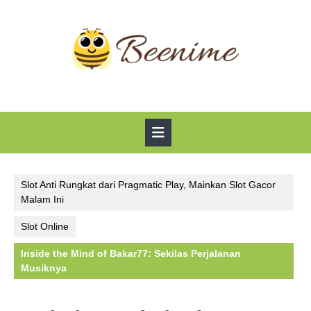
Skip
to
content
Open
Button
Slot Anti Rungkat dari Pragmatic Play, Mainkan Slot Gacor
Malam Ini
Slot Online
Inside the Mind of Bakar77: Sekilas Perjalanan
Musiknya