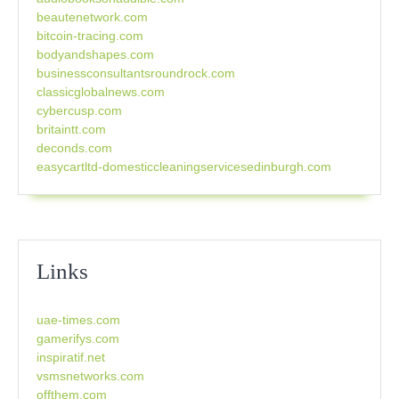
beautenetwork.com
bitcoin-tracing.com
bodyandshapes.com
businessconsultantsroundrock.com
classicglobalnews.com
cybercusp.com
britaintt.com
deconds.com
easycartltd-domesticcleaningservicesedinburgh.com
Links
uae-times.com
gamerifys.com
inspiratif.net
vsmsnetworks.com
offthem.com