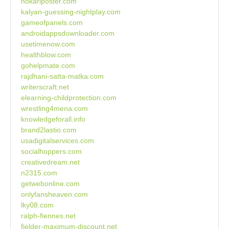
nokariposter.com
kalyan-guessing-nightplay.com
gameofpanels.com
androidappsdownloader.com
usetimenow.com
healthblow.com
gohelpmate.com
rajdhani-satta-matka.com
writerscraft.net
elearning-childprotection.com
wrestling4mena.com
knowledgeforall.info
brand2lastio.com
usadigitalservices.com
socialhoppers.com
creativedream.net
n2315.com
getwebonline.com
onlyfansheaven.com
lky08.com
ralph-fiennes.net
fielder-maximum-discount.net