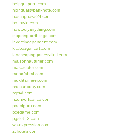
helpquitporn.com
highqualitybanknote.com
hostingnews24.com
hottstyle.com
howtodiyanything.com
inspiringearthlings.com
investindependent.com
kralbozguncu1.com
landscapinggainesvillefl.com
maisonhauturier.com
mascreator.com
menafahmi.com
mukhtarmeer.com
nascartoday.com
nqted.com
nzdriverlicence.com
pagalguru.com
pcegame.com
pgslot-r2.com
ws-expression.com
zchotels.com