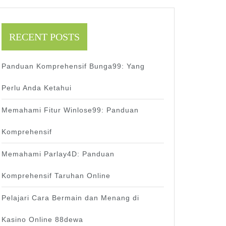
RECENT POSTS
Panduan Komprehensif Bunga99: Yang
Perlu Anda Ketahui
Memahami Fitur Winlose99: Panduan
Komprehensif
Memahami Parlay4D: Panduan
Komprehensif Taruhan Online
Pelajari Cara Bermain dan Menang di
Kasino Online 88dewa