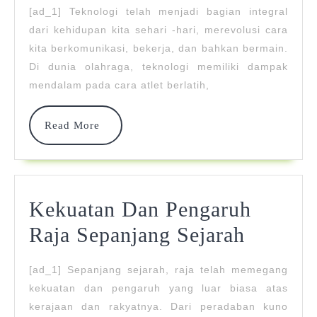
Changer
[ad_1] Teknologi telah menjadi bagian integral
Bagaim
dari kehidupan kita sehari -hari, merevolusi cara
Teknolo
kita berkomunikasi, bekerja, dan bahkan bermain.
Di dunia olahraga, teknologi memiliki dampak
Merevol
mendalam pada cara atlet berlatih,
Cara
Kita
Read
Read More
More
Bermain
Olahrag
Kekuatan Dan Pengaruh
Kekuat
Raja Sepanjang Sejarah
Dan
[ad_1] Sepanjang sejarah, raja telah memegang
Pengar
kekuatan dan pengaruh yang luar biasa atas
Raja
kerajaan dan rakyatnya. Dari peradaban kuno