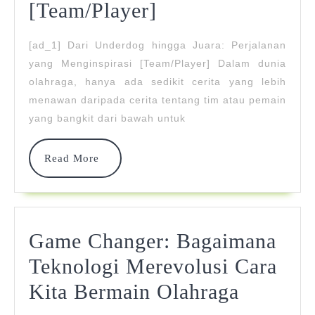
Dari
[Team/Player]
Underdog
[ad_1] Dari Underdog hingga Juara: Perjalanan
Hingga
yang Menginspirasi [Team/Player] Dalam dunia
Juara:
olahraga, hanya ada sedikit cerita yang lebih
menawan daripada cerita tentang tim atau pemain
Perjalanan
yang bangkit dari bawah untuk
Yang
Menginspirasi
Read
Read More
More
[Team/Player]
Game Changer: Bagaimana
Teknologi Merevolusi Cara
Game
Kita Bermain Olahraga