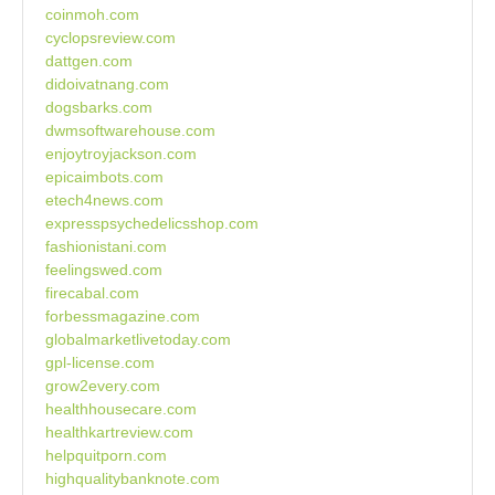
coinmoh.com
cyclopsreview.com
dattgen.com
didoivatnang.com
dogsbarks.com
dwmsoftwarehouse.com
enjoytroyjackson.com
epicaimbots.com
etech4news.com
expresspsychedelicsshop.com
fashionistani.com
feelingswed.com
firecabal.com
forbessmagazine.com
globalmarketlivetoday.com
gpl-license.com
grow2every.com
healthhousecare.com
healthkartreview.com
helpquitporn.com
highqualitybanknote.com