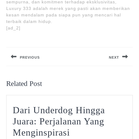
sempurna, dan komitmen terhadap eksklusivitas,
Luxury 333 adalah merek yang pasti akan memberikan
kesan mendalam pada siapa pun yang mencari hal
terbaik dalam hidup.
[ad_2]
Post
navigation
PREVIOUS
NEXT
Previous
Next
post:
post:
Related Post
Dari Underdog Hingga
Juara: Perjalanan Yang
Menginspirasi