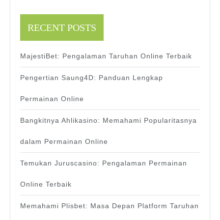
RECENT POSTS
MajestiBet: Pengalaman Taruhan Online Terbaik
Pengertian Saung4D: Panduan Lengkap
Permainan Online
Bangkitnya Ahlikasino: Memahami Popularitasnya
dalam Permainan Online
Temukan Juruscasino: Pengalaman Permainan
Online Terbaik
Memahami Plisbet: Masa Depan Platform Taruhan