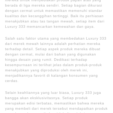
mereka untuk menyediakan produk papan atas yang
berada di liga mereka sendiri. Setiap bagian dikurasi
dengan cermat untuk memastikan memenuhi standar
kualitas dan kecanggihan tertinggi. Baik itu perhiasan
menakjubkan atau tas tangan mewah, setiap item dari
Luxury 333 memancarkan kemewahan dan gaya.
Salah satu faktor utama yang membedakan Luxury 333
dari merek mewah lainnya adalah perhatian mereka
terhadap detail. Setiap aspek produk mereka dibuat
dengan cermat, mulai dari bahan yang digunakan
hingga desain yang rumit. Dedikasi terhadap
kesempurnaan ini terlihat jelas dalam produk-produk
menakjubkan yang diproduksi oleh merek ini,
menjadikannya favorit di kalangan konsumen yang
cerdas.
Selain keahliannya yang luar biasa, Luxury 333 juga
bangga akan eksklusivitasnya. Setiap produk
merupakan edisi terbatas, memastikan bahwa mereka
yang membeli dari merek tersebut mendapatkan produk