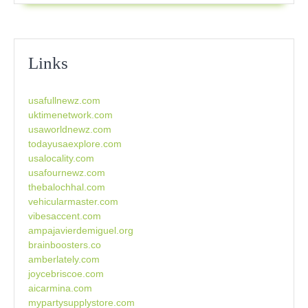
Links
usafullnewz.com
uktimenetwork.com
usaworldnewz.com
todayusaexplore.com
usalocality.com
usafournewz.com
thebalochhal.com
vehicularmaster.com
vibesaccent.com
ampajavierdemiguel.org
brainboosters.co
amberlately.com
joycebriscoe.com
aicarmina.com
mypartysupplystore.com