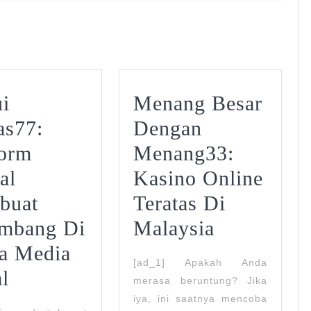
Next
post:
i
Menang Besar
s77:
Dengan
form
Menang33:
al
Kasino Online
buat
Teratas Di
Menang
mbang Di
Malaysia
Besar
a Media
[ad_1] Apakah Anda
Temui
Dengan
l
merasa beruntung? Jika
Monas77:
Menang33
iya, ini saatnya mencoba