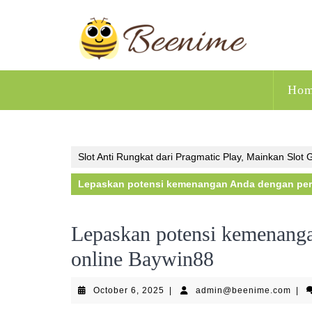
Skip
to
content
Ho
Slot Anti Rungkat dari Pragmatic Play, Mainkan Slot
Lepaskan potensi kemenangan Anda dengan per
Lepaskan potensi kemenang
online Baywin88
October
adm
October 6, 2025
|
admin@beenime.com
|
6,