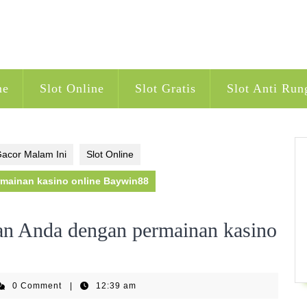
me
Slot Online
Slot Gratis
Slot Anti Run
 Gacor Malam Ini
Slot Online
mainan kasino online Baywin88
an Anda dengan permainan kasino
in@beenime.com
0 Comment
|
12:39 am