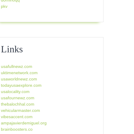
dominoqq
pkv
Links
usafullnewz.com
uktimenetwork.com
usaworldnewz.com
todayusaexplore.com
usalocality.com
usafournewz.com
thebalochhal.com
vehicularmaster.com
vibesaccent.com
ampajavierdemiguel.org
brainboosters.co