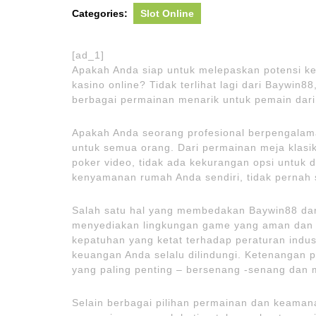
2025
Categories:
Slot Online
[ad_1]
Apakah Anda siap untuk melepaskan potensi 
kasino online? Tidak terlihat lagi dari Baywin
berbagai permainan menarik untuk pemain dari
Apakah Anda seorang profesional berpengalam
untuk semua orang. Dari permainan meja klasik 
poker video, tidak ada kekurangan opsi untuk 
kenyamanan rumah Anda sendiri, tidak pernah s
Salah satu hal yang membedakan Baywin88 dari
menyediakan lingkungan game yang aman dan a
kepatuhan yang ketat terhadap peraturan indus
keuangan Anda selalu dilindungi. Ketenangan 
yang paling penting – bersenang -senang dan
Selain berbagai pilihan permainan dan keama