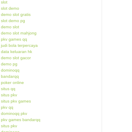
slot
slot demo
demo slot gratis
slot demo pg
demo slot
demo slot mahjong
pkv games qq
judi bola terpercaya
data keluaran hk
demo slot gacor
demo pg
dominoqq
bandarqq
poker online
situs qq
situs pkv
situs pkv games
pkv qq
dominoqq pkv
pkv games bandarqq
:
situs pkv