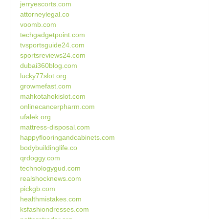
jerryescorts.com
attorneylegal.co
voomb.com
techgadgetpoint.com
tvsportsguide24.com
sportsreviews24.com
dubai360blog.com
lucky77slot.org
growmefast.com
mahkotahokislot.com
onlinecancerpharm.com
ufalek.org
mattress-disposal.com
happyflooringandcabinets.com
bodybuildinglife.co
qrdoggy.com
technologygud.com
realshocknews.com
pickgb.com
healthmistakes.com
ksfashiondresses.com