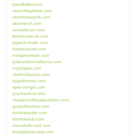
davidfollett.com
newcollegebeat.com
reverbnewyork.com
skinmerch.com
usvisaforum.com
bestmovierulz.com
jagalchi-trade.com
loopersound.com
minapenelope.com
justicereformalliance.com
cryptoglax.com
ohiohobbyplus.com
bogothemes.com
ajino-mingei.com
yourfreehost.info
cheapnorthfacejacketsm.com
gurjoshhomes.com
tombradydiet.com
bonthaiclub.com
casusbelli-mod.com
bookplatesociety.com