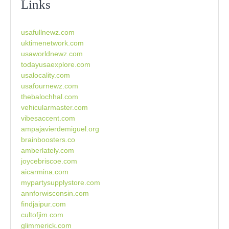
Links
usafullnewz.com
uktimenetwork.com
usaworldnewz.com
todayusaexplore.com
usalocality.com
usafournewz.com
thebalochhal.com
vehicularmaster.com
vibesaccent.com
ampajavierdemiguel.org
brainboosters.co
amberlately.com
joycebriscoe.com
aicarmina.com
mypartysupplystore.com
annforwisconsin.com
findjaipur.com
cultofjim.com
glimmerick.com