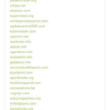
patterntrader.org
cnhpa.net
sitalotus.com
supernotes.org
worldsportsempires.com
updatecentral360.com
katamastah.com
zqscore.net
aseleraio.info
asticio.info
egardenio.info
arxteamio.info
getalexio.info
accountaudittaxcon.com
prymprint.com
sportkeeda.org
besttimespend.com
careandcure.biz
cogniyo.com
easymagazines.org
hirfanjilasmi.com
hometricks.org