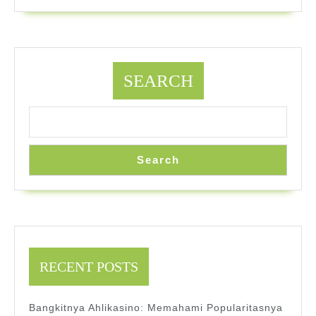
Influencer
Online
SEARCH
Search
RECENT POSTS
Bangkitnya Ahlikasino: Memahami Popularitasnya