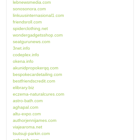
lebnewsmedia.com
sonosonora.com
linkuusinternasional1.com
friendsroll.com
spiderclothing.net
wondergadgetsshop.com
seatgurunews.com
3net.info
codeplex.info
okena.info
akunidpropokerqq.com
bespokecardetailing.com
bestfriendscredit.com
elibrary.biz
eczema-naturalcures.com
astro-bath.com
aghapal.com
altu-expo.com
authorjennijames.com
viajearoma.net
tsutsuji-parkin.com