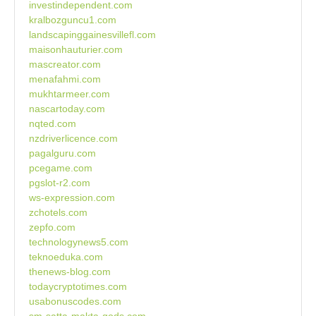
investindependent.com
kralbozguncu1.com
landscapinggainesvillefl.com
maisonhauturier.com
mascreator.com
menafahmi.com
mukhtarmeer.com
nascartoday.com
nqted.com
nzdriverlicence.com
pagalguru.com
pcegame.com
pgslot-r2.com
ws-expression.com
zchotels.com
zepfo.com
technologynews5.com
teknoeduka.com
thenews-blog.com
todaycryptotimes.com
usabonuscodes.com