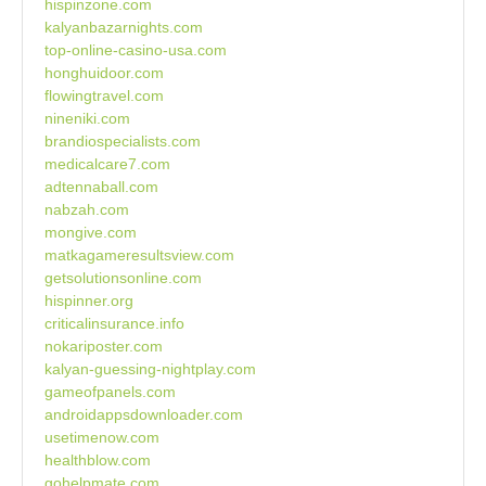
hispinzone.com
kalyanbazarnights.com
top-online-casino-usa.com
honghuidoor.com
flowingtravel.com
nineniki.com
brandiospecialists.com
medicalcare7.com
adtennaball.com
nabzah.com
mongive.com
matkagameresultsview.com
getsolutionsonline.com
hispinner.org
criticalinsurance.info
nokariposter.com
kalyan-guessing-nightplay.com
gameofpanels.com
androidappsdownloader.com
usetimenow.com
healthblow.com
gohelpmate.com