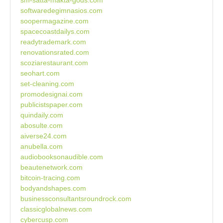
sm-satta-makta-gods.com
softwaredegimnasios.com
soopermagazine.com
spacecoastdailys.com
readytrademark.com
renovationsrated.com
scoziarestaurant.com
seohart.com
set-cleaning.com
promodesignai.com
publicistspaper.com
quindaily.com
abosulte.com
aiverse24.com
anubella.com
audiobooksonaudible.com
beautenetwork.com
bitcoin-tracing.com
bodyandshapes.com
businessconsultantsroundrock.com
classicglobalnews.com
cybercusp.com