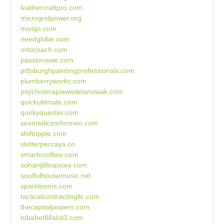
leathercraftpro.com
microgridpower.org
mixiqo.com
needglobe.com
ortocoach.com
passionawe.com
pittsburghpaintingprofessionals.com
plumberryworks.com
psychoterapiawioletanowak.com
quickultimate.com
quirkyquester.com
sexmedicineformen.com
shiftripple.com
slotterpercaya.co
smartcoolbox.com
sohanjitfinances.com
soulfulhousemusic.net
sparklooms.com
tacticalcontractingllc.com
thecapitalpowers.com
tobabet88slot3.com