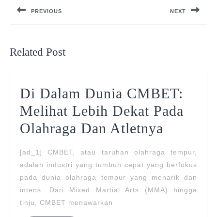
navigation
PREVIOUS
NEXT
Previous
Next
post:
post:
Related Post
Di Dalam Dunia CMBET:
Melihat Lebih Dekat Pada
Di
Olahraga Dan Atletnya
Dalam
[ad_1] CMBET, atau taruhan olahraga tempur,
Dunia
adalah industri yang tumbuh cepat yang berfokus
CMBET
pada dunia olahraga tempur yang menarik dan
intens. Dari Mixed Martial Arts (MMA) hingga
Melihat
tinju, CMBET menawarkan
Lebih