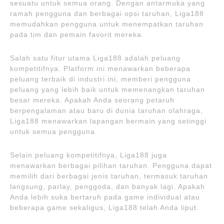
sesuatu untuk semua orang. Dengan antarmuka yang
ramah pengguna dan berbagai opsi taruhan, Liga188
memudahkan pengguna untuk menempatkan taruhan
pada tim dan pemain favorit mereka.
Salah satu fitur utama Liga188 adalah peluang
kompetitifnya. Platform ini menawarkan beberapa
peluang terbaik di industri ini, memberi pengguna
peluang yang lebih baik untuk memenangkan taruhan
besar mereka. Apakah Anda seorang petaruh
berpengalaman atau baru di dunia taruhan olahraga,
Liga188 menawarkan lapangan bermain yang setinggi
untuk semua pengguna.
Selain peluang kompetitifnya, Liga188 juga
menawarkan berbagai pilihan taruhan. Pengguna dapat
memilih dari berbagai jenis taruhan, termasuk taruhan
langsung, parlay, penggoda, dan banyak lagi. Apakah
Anda lebih suka bertaruh pada game individual atau
beberapa game sekaligus, Liga188 telah Anda liput.