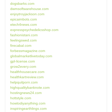
dogsbarks.com
dwmsoftwarehouse.com
enjoytroyjackson.com
epicaimbots.com
etech4news.com
expresspsychedelicsshop.com
fashionistani.com
feelingswed.com
firecabal.com
forbessmagazine.com
globalmarketlivetoday.com
gpl-license.com
grow2every.com
healthhousecare.com
healthkartreview.com
helpquitporn.com
highqualitybanknote.com
hostingnews24.com
hottstyle.com
howtodiyanything.com
inspiringearthlings.com