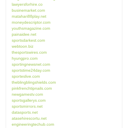
lawyersforhire.co
businemarket.com
matahari88play.net
moneydescriptor.com
youthsmagazine.com
painaidee.net
sportsdarkest.com
webtoon.biz
thesportswires.com
hyungpro.com
sportingnewsnet.com
sportstime24day.com
sporteslive.com
theblingblingshields.com
pinkfrenchtipnails.com
newgamestv.com
sportsgallerys.com
sportsmirrors.net
datasports.net
atasehirescortu.net
engineeringtechub.com