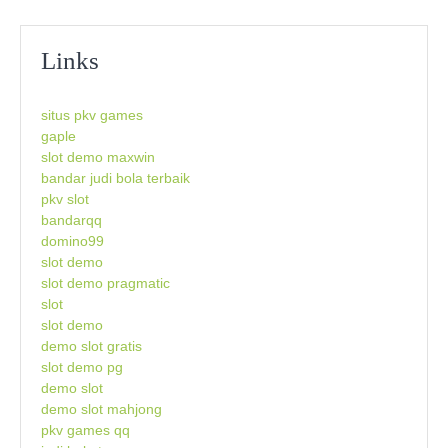
Links
situs pkv games
gaple
slot demo maxwin
bandar judi bola terbaik
pkv slot
bandarqq
domino99
slot demo
slot demo pragmatic
slot
slot demo
demo slot gratis
slot demo pg
demo slot
demo slot mahjong
pkv games qq