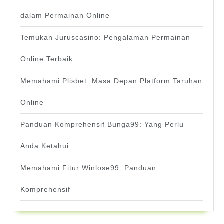
dalam Permainan Online
Temukan Juruscasino: Pengalaman Permainan
Online Terbaik
Memahami Plisbet: Masa Depan Platform Taruhan
Online
Panduan Komprehensif Bunga99: Yang Perlu
Anda Ketahui
Memahami Fitur Winlose99: Panduan
Komprehensif