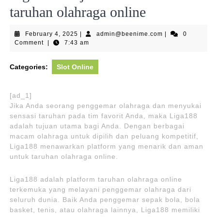
taruhan olahraga online
February
admin@beenime.
February 4, 2025
|
admin@beenime.com
|
0
4,
Comment
|
7:43 am
2025
Categories:
Slot Online
[ad_1]
Jika Anda seorang penggemar olahraga dan menyukai
sensasi taruhan pada tim favorit Anda, maka Liga188
adalah tujuan utama bagi Anda. Dengan berbagai
macam olahraga untuk dipilih dan peluang kompetitif,
Liga188 menawarkan platform yang menarik dan aman
untuk taruhan olahraga online.
Liga188 adalah platform taruhan olahraga online
terkemuka yang melayani penggemar olahraga dari
seluruh dunia. Baik Anda penggemar sepak bola, bola
basket, tenis, atau olahraga lainnya, Liga188 memiliki