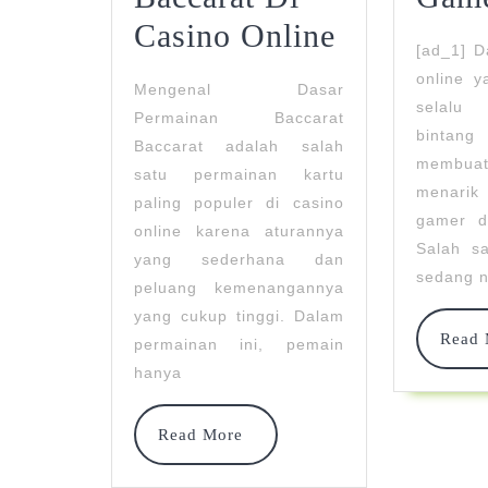
Champion
Casino Online
[ad_1] 
–
online y
Mengenal Dasar
Panduan
selalu
Permainan Baccarat
binta
Bermain
Baccarat adalah salah
membu
satu permainan kartu
Baccarat
menarik
paling populer di casino
gamer d
Di
online karena aturannya
Salah s
yang sederhana dan
Casino
sedang n
peluang kemenangannya
Online
yang cukup tinggi. Dalam
Read 
permainan ini, pemain
hanya
Read
Read More
More