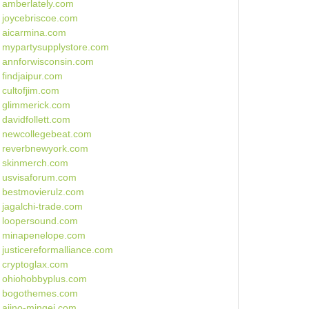
amberlately.com
joycebriscoe.com
aicarmina.com
mypartysupplystore.com
annforwisconsin.com
findjaipur.com
cultofjim.com
glimmerick.com
davidfollett.com
newcollegebeat.com
reverbnewyork.com
skinmerch.com
usvisaforum.com
bestmovierulz.com
jagalchi-trade.com
loopersound.com
minapenelope.com
justicereformalliance.com
cryptoglax.com
ohiohobbyplus.com
bogothemes.com
ajino-mingei.com