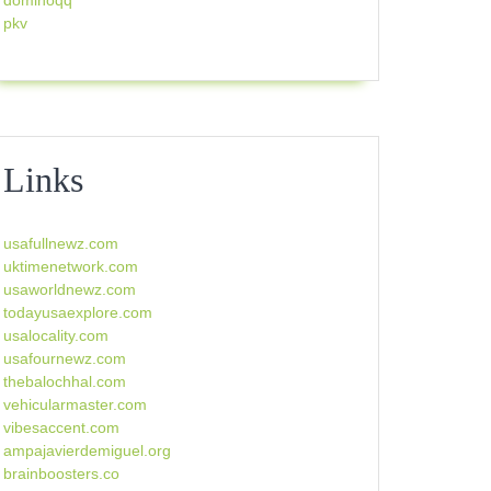
dominoqq
pkv
Links
usafullnewz.com
uktimenetwork.com
usaworldnewz.com
todayusaexplore.com
usalocality.com
usafournewz.com
thebalochhal.com
vehicularmaster.com
vibesaccent.com
ampajavierdemiguel.org
brainboosters.co