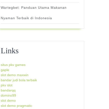
Wartegbet: Panduan Utama Makanan
Nyaman Terbaik di Indonesia
Links
situs pkv games
gaple
slot demo maxwin
bandar judi bola terbaik
pkv slot
bandarqq
domino99
slot demo
slot demo pragmatic