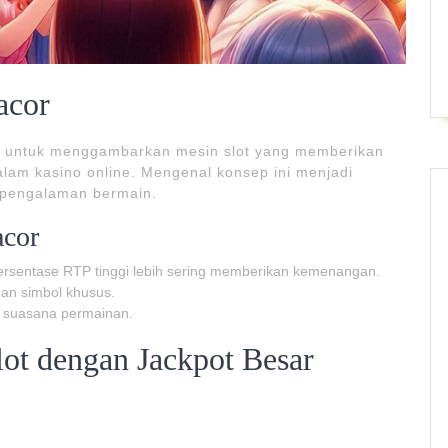
acor
kan untuk menggambarkan mesin slot yang memberikan
lam kasino online. Mengenal konsep ini menjadi
 pengalaman bermain.
acor
ersentase RTP tinggi lebih sering memberikan kemenangan.
 dan simbol khusus.
g suasana permainan.
ot dengan Jackpot Besar