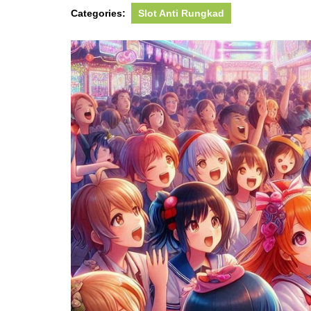
2025
Categories:
Slot Anti Rungkad