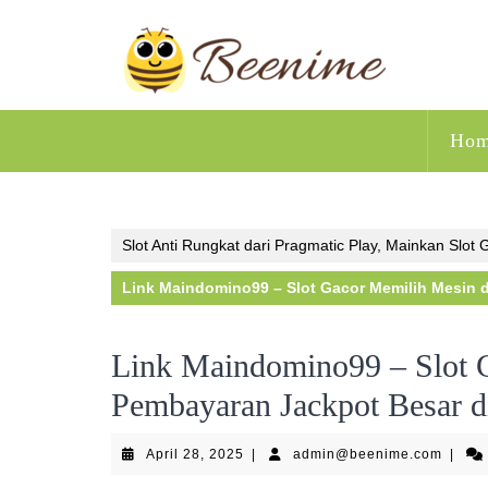
Skip
to
content
Ho
Slot Anti Rungkat dari Pragmatic Play, Mainkan Slot
Link Maindomino99 – Slot Gacor Memilih Mesin 
Link Maindomino99 – Slot 
Pembayaran Jackpot Besar d
April
admin
April 28, 2025
|
admin@beenime.com
|
28,