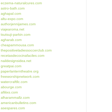
eczema-naturalcures.com
astro-bath.com
k
aghapal.com
altu-expo.com
ain
authorjennijames.com
an
viajearoma.net
tsutsuji-parkin.com
n
agharab.com
cheapammousa.com
thepositiveladiessoccerclub.com
recetasdecocinafaciles.com
naildesignsidea.net
greatpai.com
paperlanterntheatre.org
freeworshipnetwork.com
watercraftllc.com
abourge.com
afiliixs.com
alharammallz.com
americanbulletins.com
asespares.com