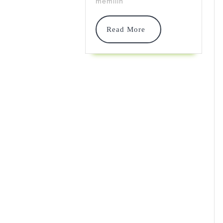
memilih
Tepat
Untu
Read
Read More
Berm
More
Deng
Ama