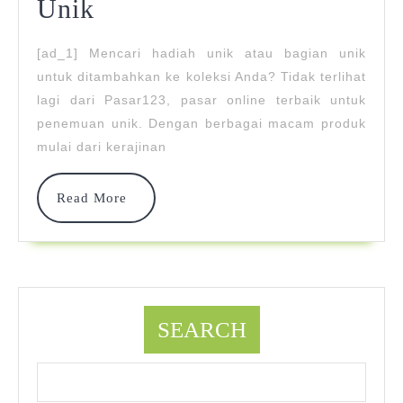
Pasar123:
Unik
Pasar
[ad_1] Mencari hadiah unik atau bagian unik
Online
untuk ditambahkan ke koleksi Anda? Tidak terlihat
Terbaik
lagi dari Pasar123, pasar online terbaik untuk
penemuan unik. Dengan berbagai macam produk
Untuk
mulai dari kerajinan
Temuan
Unik
Read
Read More
More
SEARCH