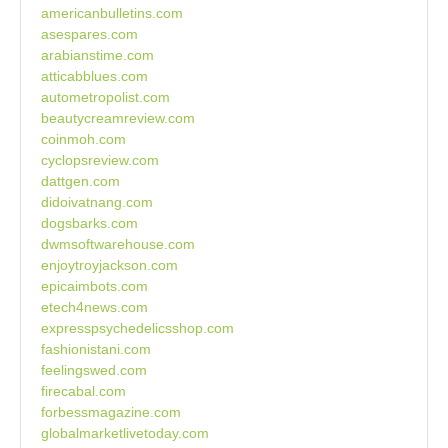
americanbulletins.com
asespares.com
arabianstime.com
atticabblues.com
autometropolist.com
beautycreamreview.com
coinmoh.com
cyclopsreview.com
dattgen.com
didoivatnang.com
dogsbarks.com
dwmsoftwarehouse.com
enjoytroyjackson.com
epicaimbots.com
etech4news.com
expresspsychedelicsshop.com
fashionistani.com
feelingswed.com
firecabal.com
forbessmagazine.com
globalmarketlivetoday.com