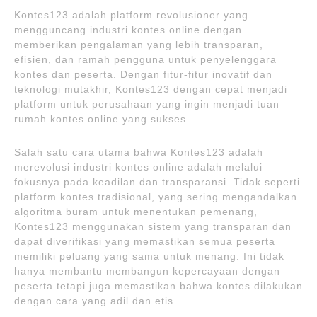
Kontes123 adalah platform revolusioner yang
mengguncang industri kontes online dengan
memberikan pengalaman yang lebih transparan,
efisien, dan ramah pengguna untuk penyelenggara
kontes dan peserta. Dengan fitur-fitur inovatif dan
teknologi mutakhir, Kontes123 dengan cepat menjadi
platform untuk perusahaan yang ingin menjadi tuan
rumah kontes online yang sukses.
Salah satu cara utama bahwa Kontes123 adalah
merevolusi industri kontes online adalah melalui
fokusnya pada keadilan dan transparansi. Tidak seperti
platform kontes tradisional, yang sering mengandalkan
algoritma buram untuk menentukan pemenang,
Kontes123 menggunakan sistem yang transparan dan
dapat diverifikasi yang memastikan semua peserta
memiliki peluang yang sama untuk menang. Ini tidak
hanya membantu membangun kepercayaan dengan
peserta tetapi juga memastikan bahwa kontes dilakukan
dengan cara yang adil dan etis.