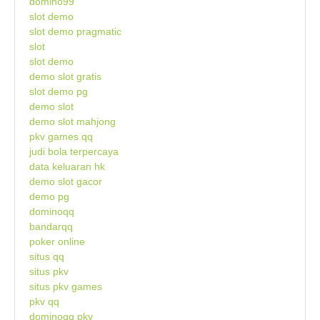
domino99
slot demo
slot demo pragmatic
slot
slot demo
demo slot gratis
slot demo pg
demo slot
demo slot mahjong
pkv games qq
judi bola terpercaya
data keluaran hk
demo slot gacor
demo pg
dominoqq
bandarqq
poker online
situs qq
situs pkv
situs pkv games
pkv qq
dominoqq pkv