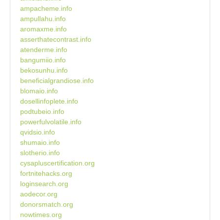
ampacheme.info
ampullahu.info
aromaxme.info
asserthatecontrast.info
atenderme.info
bangumiio.info
bekosunhu.info
beneficialgrandiose.info
blomaio.info
dosellinfoplete.info
podtubeio.info
powerfulvolatile.info
qvidsio.info
shumaio.info
slotherio.info
cysapluscertification.org
fortnitehacks.org
loginsearch.org
aodecor.org
donorsmatch.org
nowtimes.org