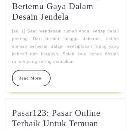
Bertemu Gaya Dalam
Colowin:
Desain Jendela
Dimana
[ad_1] Saat mendesain rumah Anda, setiap detail
Fungsi
penting. Dari furnitur hingga dekorasi, setiap
Bertemu
elemen berperan dalam menciptakan ruang yang
kohesif dan bergaya. Salah satu aspek desain
Gaya
rumah yang sering diabaikan
Dalam
Desain
Read
Read More
More
Jendela
Pasar123: Pasar Online
Terbaik Untuk Temuan