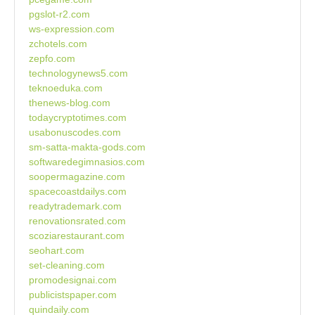
pgslot-r2.com
ws-expression.com
zchotels.com
zepfo.com
technologynews5.com
teknoeduka.com
thenews-blog.com
todaycryptotimes.com
usabonuscodes.com
sm-satta-makta-gods.com
softwaredegimnasios.com
soopermagazine.com
spacecoastdailys.com
readytrademark.com
renovationsrated.com
scoziarestaurant.com
seohart.com
set-cleaning.com
promodesignai.com
publicistspaper.com
quindaily.com