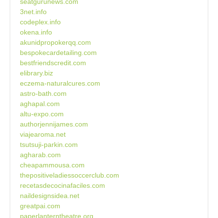
seatgurunews.com
3net.info
codeplex.info
okena.info
akunidpropokerqq.com
bespokecardetailing.com
bestfriendscredit.com
elibrary.biz
eczema-naturalcures.com
astro-bath.com
aghapal.com
altu-expo.com
authorjennijames.com
viajearoma.net
tsutsuji-parkin.com
agharab.com
cheapammousa.com
thepositiveladiessoccerclub.com
recetasdecocinafaciles.com
naildesignsidea.net
greatpai.com
paperlanterntheatre.org