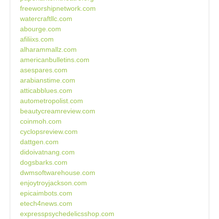
freeworshipnetwork.com
watercraftllc.com
abourge.com
afiliixs.com
alharammallz.com
americanbulletins.com
asespares.com
arabianstime.com
atticabblues.com
autometropolist.com
beautycreamreview.com
coinmoh.com
cyclopsreview.com
dattgen.com
didoivatnang.com
dogsbarks.com
dwmsoftwarehouse.com
enjoytroyjackson.com
epicaimbots.com
etech4news.com
expresspsychedelicsshop.com