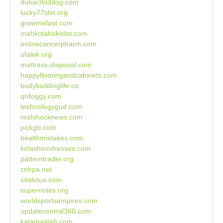
dubai360blog.com
lucky77slot.org
growmefast.com
mahkotahokislot.com
onlinecancerpharm.com
ufalek.org
mattress-disposal.com
happyflooringandcabinets.com
bodybuildinglife.co
qrdoggy.com
technologygud.com
realshocknews.com
pickgb.com
healthmistakes.com
ksfashiondresses.com
patterntrader.org
cnhpa.net
sitalotus.com
supernotes.org
worldsportsempires.com
updatecentral360.com
katamastah.com