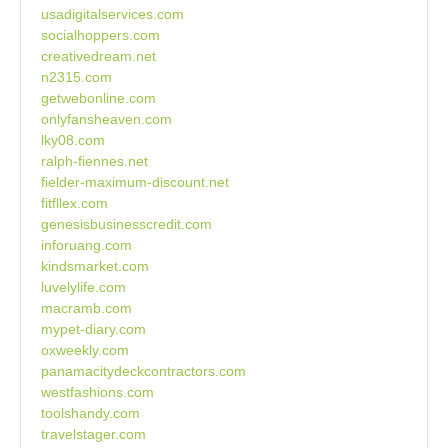
usadigitalservices.com
socialhoppers.com
creativedream.net
n2315.com
getwebonline.com
onlyfansheaven.com
lky08.com
ralph-fiennes.net
fielder-maximum-discount.net
fitfllex.com
genesisbusinesscredit.com
inforuang.com
kindsmarket.com
luvelylife.com
macramb.com
mypet-diary.com
oxweekly.com
panamacitydeckcontractors.com
westfashions.com
toolshandy.com
travelstager.com