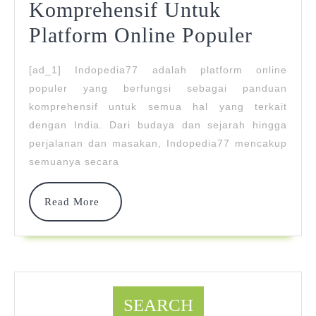
Komprehensif Untuk
Mengu
Platform Online Populer
Dunia
[ad_1] Indopedia77 adalah platform online
Indope
populer yang berfungsi sebagai panduan
Pandu
komprehensif untuk semua hal yang terkait
dengan India. Dari budaya dan sejarah hingga
Kompr
perjalanan dan masakan, Indopedia77 mencakup
Untuk
semuanya secara
Platfo
Read
Read More
Online
More
Popule
SEARCH