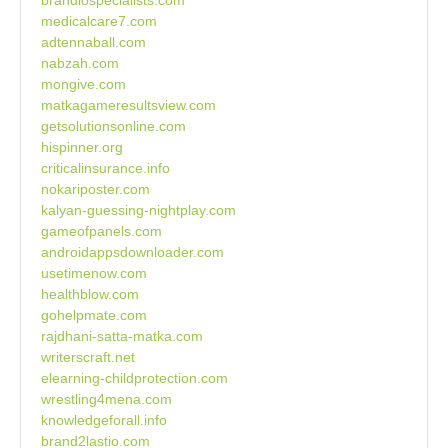
brandiospecialists.com
medicalcare7.com
adtennaball.com
nabzah.com
mongive.com
matkagameresultsview.com
getsolutionsonline.com
hispinner.org
criticalinsurance.info
nokariposter.com
kalyan-guessing-nightplay.com
gameofpanels.com
androidappsdownloader.com
usetimenow.com
healthblow.com
gohelpmate.com
rajdhani-satta-matka.com
writerscraft.net
elearning-childprotection.com
wrestling4mena.com
knowledgeforall.info
brand2lastio.com