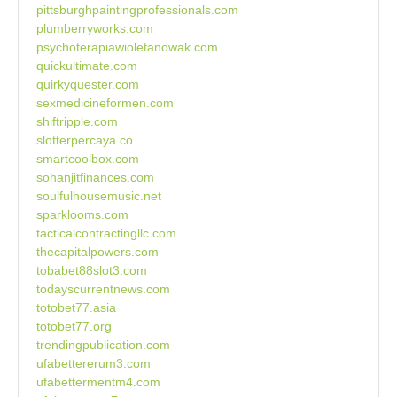
pittsburghpaintingprofessionals.com
plumberryworks.com
psychoterapiawioletanowak.com
quickultimate.com
quirkyquester.com
sexmedicineformen.com
shiftripple.com
slotterpercaya.co
smartcoolbox.com
sohanjitfinances.com
soulfulhousemusic.net
sparklooms.com
tacticalcontractingllc.com
thecapitalpowers.com
tobabet88slot3.com
todayscurrentnews.com
totobet77.asia
totobet77.org
trendingpublication.com
ufabettererum3.com
ufabettermentm4.com