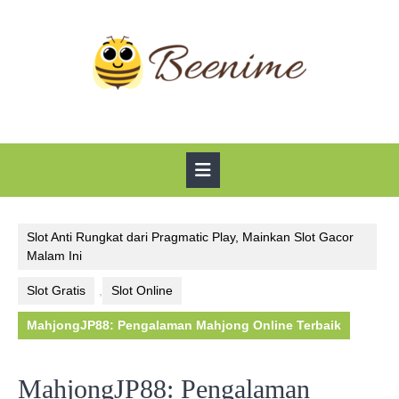
Skip
to
content
Open
Button
Slot Anti Rungkat dari Pragmatic Play, Mainkan Slot Gacor
Malam Ini
Slot Gratis
,
Slot Online
MahjongJP88: Pengalaman Mahjong Online Terbaik
MahjongJP88: Pengalaman