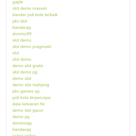
gaple
slot demo maxwin
bandar judi bola terbaik
pkv slot
bandarqq
domino99
slot demo
slot demo pragmatic
slot
slot demo
demo slot gratis
slot demo pg
demo slot
demo slot mahjong
pkv games qq
judi bola terpercaya
data keluaran hk
demo slot gacor
demo pg
dominoqq
bandarqq
poker online