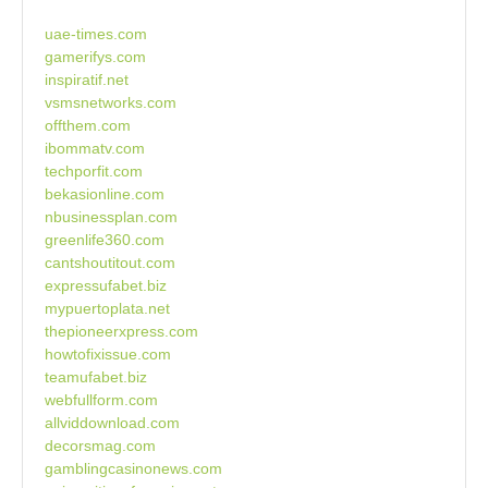
uae-times.com
gamerifys.com
inspiratif.net
vsmsnetworks.com
offthem.com
ibommatv.com
techporfit.com
bekasionline.com
nbusinessplan.com
greenlife360.com
cantshoutitout.com
expressufabet.biz
mypuertoplata.net
thepioneerxpress.com
howtofixissue.com
teamufabet.biz
webfullform.com
allviddownload.com
decorsmag.com
gamblingcasinonews.com