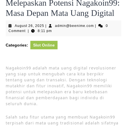
Melepaskan Potensi Nagakoin99:
Masa Depan Mata Uang Digital
August
admin@beenime.
August 26, 2025
|
admin@beenime.com
|
0
26,
Comment
|
8:11 pm
2025
Categories:
Slot Online
Nagakoin99 adalah mata uang digital revolusioner
yang siap untuk mengubah cara kita berpikir
tentang uang dan transaksi. Dengan teknologi
mutakhir dan fitur inovatif, Nagakoin99 memiliki
potensi untuk melepaskan era baru kebebasan
finansial dan pemberdayaan bagi individu di
seluruh dunia.
Salah satu fitur utama yang membuat Nagakoin99
terpisah dari mata uang tradisional adalah sifatnya