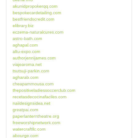
akunidpropokerqq.com
bespokecardetailing.com
bestfriendscredit.com
elibrary.biz
eczema-naturalcures.com
astro-bath.com
aghapal.com
altu-expo.com
authorjennijames.com
viajearoma.net
tsutsuji-parkin.com
agharab.com
cheapammousa.com
thepositiveladiessoccerclub.com
recetasdecocinafaciles.com
naildesignsidea.net
greatpai.com
paperlanterntheatre.org
freeworshipnetwork.com
watercraftllc.com
abourge.com