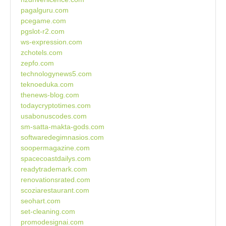
pagalguru.com
pcegame.com
pgslot-r2.com
ws-expression.com
zchotels.com
zepfo.com
technologynews5.com
teknoeduka.com
thenews-blog.com
todaycryptotimes.com
usabonuscodes.com
sm-satta-makta-gods.com
softwaredegimnasios.com
soopermagazine.com
spacecoastdailys.com
readytrademark.com
renovationsrated.com
scoziarestaurant.com
seohart.com
set-cleaning.com
promodesignai.com