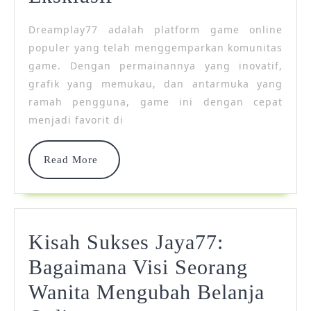
-
Dalang
Dreamplay77 adalah platform game online
Mana
Di
populer yang telah menggemparkan komunitas
Balik
game. Dengan permainannya yang inovatif,
grafik yang memukau, dan antarmuka yang
Dreamplay77:
ramah pengguna, game ini dengan cepat
Wawancara
menjadi favorit di
Eksklusif
Read
Read More
More
Kisah Sukses Jaya77:
Bagaimana Visi Seorang
Wanita Mengubah Belanja