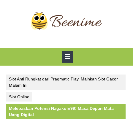
Skip
to
content
Open
Button
Slot Anti Rungkat dari Pragmatic Play, Mainkan Slot Gacor
Malam Ini
Slot Online
Melepaskan Potensi Nagakoin99: Masa Depan Mata
Uang Digital