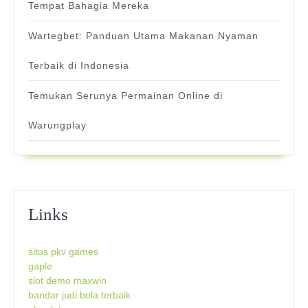
Tempat Bahagia Mereka
Wartegbet: Panduan Utama Makanan Nyaman
Terbaik di Indonesia
Temukan Serunya Permainan Online di
Warungplay
Links
situs pkv games
gaple
slot demo maxwin
bandar judi bola terbaik