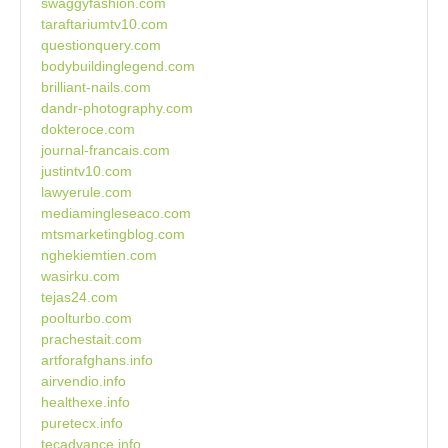
swaggyfashion.com
taraftariumtv10.com
questionquery.com
bodybuildinglegend.com
brilliant-nails.com
dandr-photography.com
dokteroce.com
journal-francais.com
justintv10.com
lawyerule.com
mediamingleseaco.com
mtsmarketingblog.com
nghekiemtien.com
wasirku.com
tejas24.com
poolturbo.com
prachestait.com
artforafghans.info
airvendio.info
healthexe.info
puretecx.info
tecadvance.info