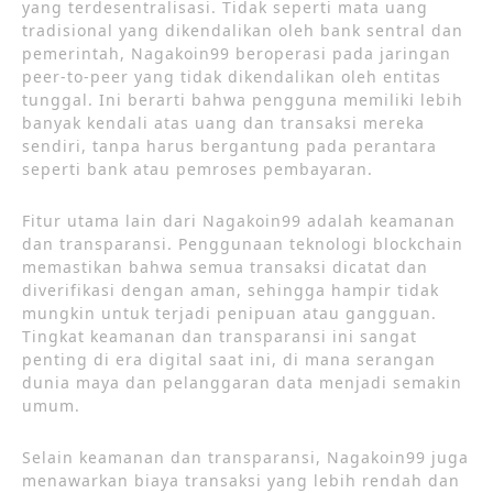
yang terdesentralisasi. Tidak seperti mata uang
tradisional yang dikendalikan oleh bank sentral dan
pemerintah, Nagakoin99 beroperasi pada jaringan
peer-to-peer yang tidak dikendalikan oleh entitas
tunggal. Ini berarti bahwa pengguna memiliki lebih
banyak kendali atas uang dan transaksi mereka
sendiri, tanpa harus bergantung pada perantara
seperti bank atau pemroses pembayaran.
Fitur utama lain dari Nagakoin99 adalah keamanan
dan transparansi. Penggunaan teknologi blockchain
memastikan bahwa semua transaksi dicatat dan
diverifikasi dengan aman, sehingga hampir tidak
mungkin untuk terjadi penipuan atau gangguan.
Tingkat keamanan dan transparansi ini sangat
penting di era digital saat ini, di mana serangan
dunia maya dan pelanggaran data menjadi semakin
umum.
Selain keamanan dan transparansi, Nagakoin99 juga
menawarkan biaya transaksi yang lebih rendah dan