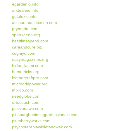
egardenio.info
arxteamio.info
getalexio.info
accountaudittaxcon.com
prymprint.com
sportkeeda.org
besttimespend.com
careandcure.biz
cogniyo.com
easymagazines.org
hirfanjilasmi.com
hometricks.org
leathercraftpro.com
microgridpower.org
mixiqo.com
needglobe.com
ortocoach.com
passionawe.com
pittsburghpaintingprofessionals.com
plumberryworks.com
psychoterapiawioletanowak.com