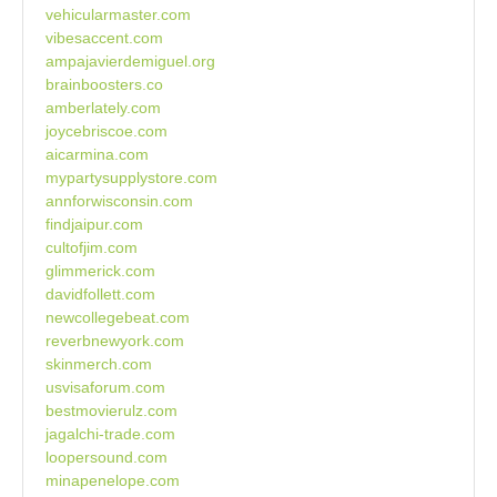
vehicularmaster.com
vibesaccent.com
ampajavierdemiguel.org
brainboosters.co
amberlately.com
joycebriscoe.com
aicarmina.com
mypartysupplystore.com
annforwisconsin.com
findjaipur.com
cultofjim.com
glimmerick.com
davidfollett.com
newcollegebeat.com
reverbnewyork.com
skinmerch.com
usvisaforum.com
bestmovierulz.com
jagalchi-trade.com
loopersound.com
minapenelope.com