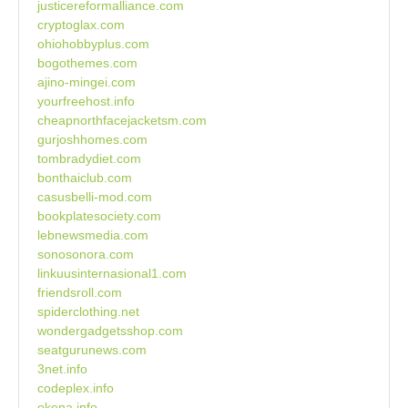
justicereformalliance.com
cryptoglax.com
ohiohobbyplus.com
bogothemes.com
ajino-mingei.com
yourfreehost.info
cheapnorthfacejacketsm.com
gurjoshhomes.com
tombradydiet.com
bonthaiclub.com
casusbelli-mod.com
bookplatesociety.com
lebnewsmedia.com
sonosonora.com
linkuusinternasional1.com
friendsroll.com
spiderclothing.net
wondergadgetsshop.com
seatgurunews.com
3net.info
codeplex.info
okena.info