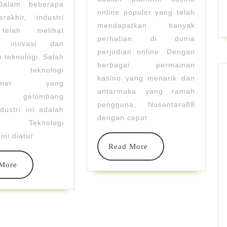
Dalam beberapa
Revolusioner
Untuk
online populer yang telah
rakhir, industri
mendapatkan banyak
ORI138:
Permainan
elah melihat
perhatian di dunia
an inovasi dan
Game-
Kasino
perjudian online. Dengan
 teknologi. Salah
berbagai permainan
Changer
Yang
 teknologi
kasino yang menarik dan
usioner yang
Di
Menarik
antarmuka yang ramah
at gelombang
Industri
pengguna, Nusantara88
dustri ini adalah
dengan cepat
8. Teknologi
ini diatur
Read
Read More
More
Read
More
More