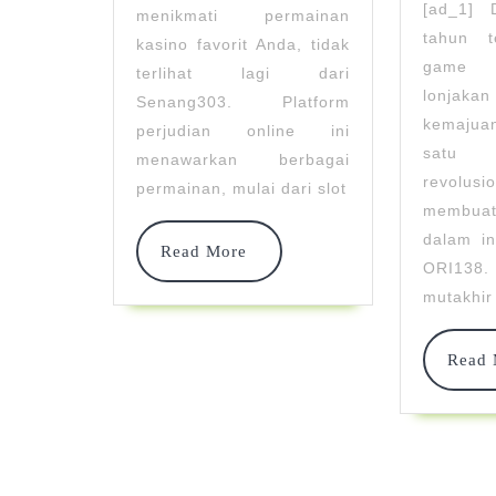
[ad_1] 
menikmati permainan
Di
tahun te
kasino favorit Anda, tidak
Senang303
game t
terlihat lagi dari
lonjak
Senang303. Platform
kemajuan
perjudian online ini
satu
menawarkan berbagai
revol
permainan, mulai dari slot
membu
dalam in
Read
Read More
ORI13
More
mutakhir 
Read 