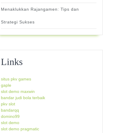
Menaklukkan Rajangamen: Tips dan
Strategi Sukses
Links
situs pkv games
gaple
slot demo maxwin
bandar judi bola terbaik
pkv slot
bandarqq
domino99
slot demo
slot demo pragmatic