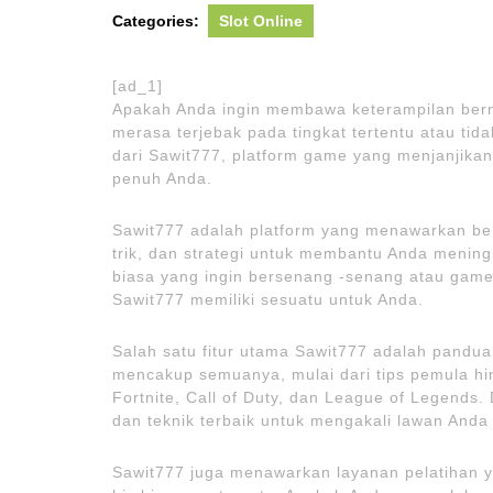
2025
Categories:
Slot Online
[ad_1]
Apakah Anda ingin membawa keterampilan berm
merasa terjebak pada tingkat tertentu atau tida
dari Sawit777, platform game yang menjanjik
penuh Anda.
Sawit777 adalah platform yang menawarkan be
trik, dan strategi untuk membantu Anda meni
biasa yang ingin bersenang -senang atau gamer
Sawit777 memiliki sesuatu untuk Anda.
Salah satu fitur utama Sawit777 adalah pandu
mencakup semuanya, mulai dari tips pemula hin
Fortnite, Call of Duty, dan League of Legends
dan teknik terbaik untuk mengakali lawan An
Sawit777 juga menawarkan layanan pelatihan y