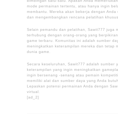
bimbingan satu-satu. Apakah Anda memerlukan
mode permainan tertentu, atau hanya ingin bela
membantu. Mereka akan bekerja dengan Anda u
dan mengembangkan rencana pelatihan khusus
Selain pemandu dan pelatihan, Sawit777 juga
terhubung dengan orang-orang yang berpikiran 
game terbaru. Komunitas ini adalah sumber da
meningkatkan keterampilan mereka dan tetap me
dunia game.
Secara keseluruhan, Sawit777 adalah sumber y
keterampilan yang ingin meningkatkan gamepl
ingin bersenang -senang atau pemain kompetit
memiliki alat dan sumber daya yang Anda but
Lepaskan potensi permainan Anda dengan Sawi
virtual.
[ad_2]
Post