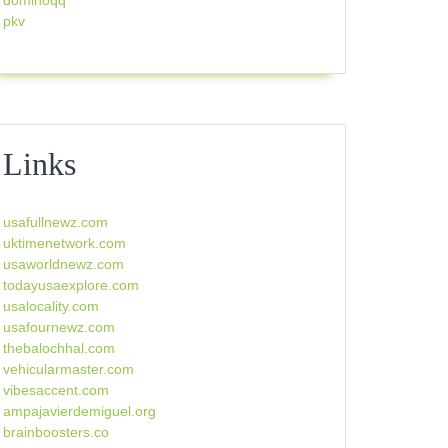
dominoqq
pkv
Links
usafullnewz.com
uktimenetwork.com
usaworldnewz.com
todayusaexplore.com
usalocality.com
usafournewz.com
thebalochhal.com
vehicularmaster.com
vibesaccent.com
ampajavierdemiguel.org
brainboosters.co