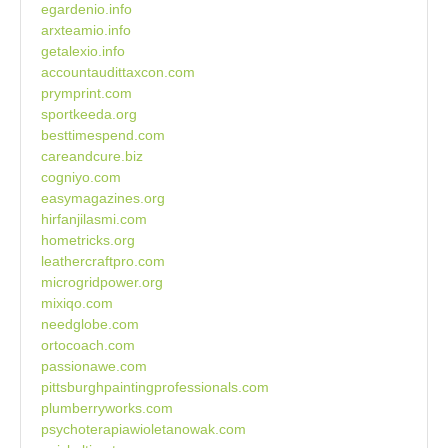
egardenio.info
arxteamio.info
getalexio.info
accountaudittaxcon.com
prymprint.com
sportkeeda.org
besttimespend.com
careandcure.biz
cogniyo.com
easymagazines.org
hirfanjilasmi.com
hometricks.org
leathercraftpro.com
microgridpower.org
mixiqo.com
needglobe.com
ortocoach.com
passionawe.com
pittsburghpaintingprofessionals.com
plumberryworks.com
psychoterapiawioletanowak.com