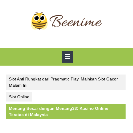
Skip
to
content
Open
Button
Slot Anti Rungkat dari Pragmatic Play, Mainkan Slot Gacor
Malam Ini
Slot Online
Menang Besar dengan Menang33: Kasino Online
Teratas di Malaysia