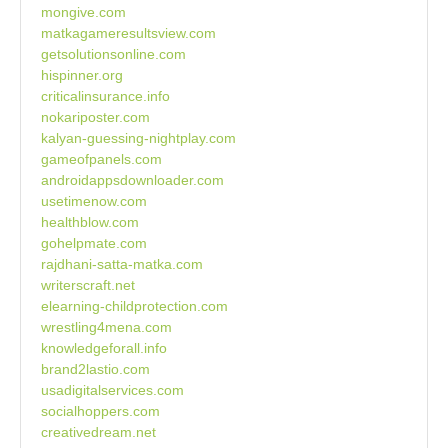
mongive.com
matkagameresultsview.com
getsolutionsonline.com
hispinner.org
criticalinsurance.info
nokariposter.com
kalyan-guessing-nightplay.com
gameofpanels.com
androidappsdownloader.com
usetimenow.com
healthblow.com
gohelpmate.com
rajdhani-satta-matka.com
writerscraft.net
elearning-childprotection.com
wrestling4mena.com
knowledgeforall.info
brand2lastio.com
usadigitalservices.com
socialhoppers.com
creativedream.net