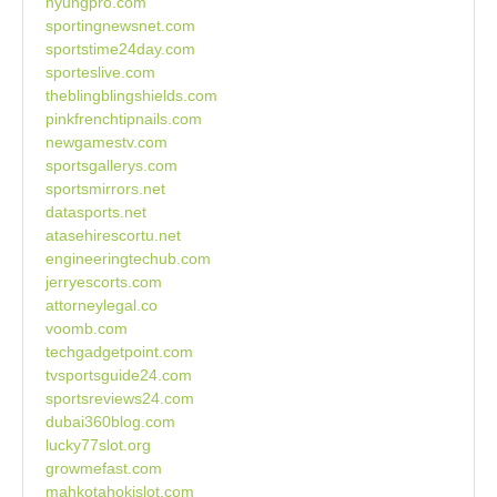
hyungpro.com
sportingnewsnet.com
sportstime24day.com
sporteslive.com
theblingblingshields.com
pinkfrenchtipnails.com
newgamestv.com
sportsgallerys.com
sportsmirrors.net
datasports.net
atasehirescortu.net
engineeringtechub.com
jerryescorts.com
attorneylegal.co
voomb.com
techgadgetpoint.com
tvsportsguide24.com
sportsreviews24.com
dubai360blog.com
lucky77slot.org
growmefast.com
mahkotahokislot.com