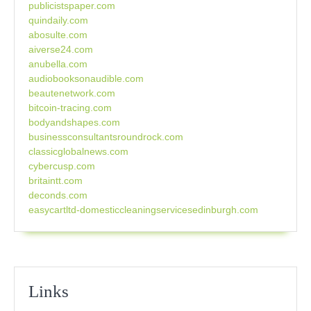
publicistspaper.com
quindaily.com
abosulte.com
aiverse24.com
anubella.com
audiobooksonaudible.com
beautenetwork.com
bitcoin-tracing.com
bodyandshapes.com
businessconsultantsroundrock.com
classicglobalnews.com
cybercusp.com
britaintt.com
deconds.com
easycartltd-domesticcleaningservicesedinburgh.com
Links