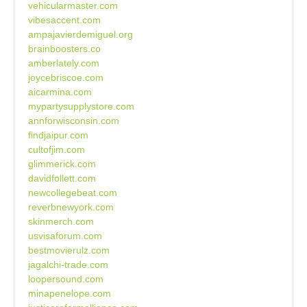
vehicularmaster.com
vibesaccent.com
ampajavierdemiguel.org
brainboosters.co
amberlately.com
joycebriscoe.com
aicarmina.com
mypartysupplystore.com
annforwisconsin.com
findjaipur.com
cultofjim.com
glimmerick.com
davidfollett.com
newcollegebeat.com
reverbnewyork.com
skinmerch.com
usvisaforum.com
bestmovierulz.com
jagalchi-trade.com
loopersound.com
minapenelope.com