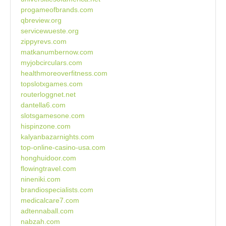
progameofbrands.com
qbreview.org
servicewueste.org
zippyrevs.com
matkanumbernow.com
myjobcirculars.com
healthmoreoverfitness.com
topslotxgames.com
routerloggnet.net
dantella6.com
slotsgamesone.com
hispinzone.com
kalyanbazarnights.com
top-online-casino-usa.com
honghuidoor.com
flowingtravel.com
nineniki.com
brandiospecialists.com
medicalcare7.com
adtennaball.com
nabzah.com