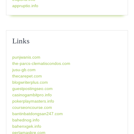
appruptio.info
Links
punjwanis.com
the-parcs-clematiscondos.com
jusu-gb.com
thecarepet.com
blogwriterplus.com
guestpostingseo.com
casinogambitpro.info
pokerplaymasters.info
courseoncourse.com
bantinbatdongsan247.com
bahednog.info
bahenxgek.info
pertamaskre.com