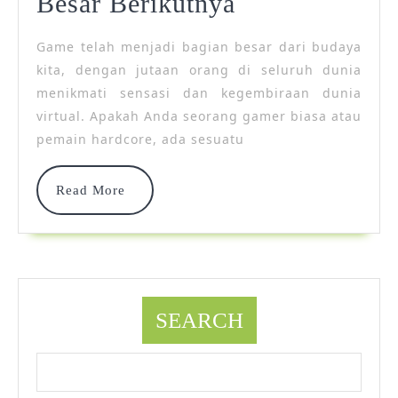
Lepaskan
Besar Berikutnya
Semangat
Game telah menjadi bagian besar dari budaya
Kompetitif
kita, dengan jutaan orang di seluruh dunia
Anda
menikmati sensasi dan kegembiraan dunia
virtual. Apakah Anda seorang gamer biasa atau
Dengan
pemain hardcore, ada sesuatu
Gwinbola:
Tren
Read
Read More
More
Permainan
Besar
Berikutnya
SEARCH