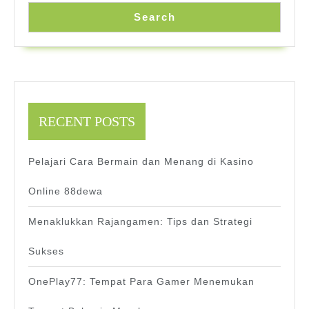
Search
RECENT POSTS
Pelajari Cara Bermain dan Menang di Kasino
Online 88dewa
Menaklukkan Rajangamen: Tips dan Strategi
Sukses
OnePlay77: Tempat Para Gamer Menemukan