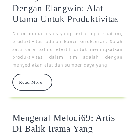
Dengan Elangwin: Alat
Ber
Utama Untuk Produktivitas
Tim
Dalam dunia bisnis yang serba cepat saat ini,
And
produktivitas adalah kunci kesuksesan. Salah
Den
satu cara paling efektif untuk meningkatkan
produktivitas dalam tim adalah dengan
Ela
menyediakan alat dan sumber daya yang
Ala
Uta
Read
Read More
More
Unt
Prod
Mengenal Melodi69: Artis
Di Balik Irama Yang