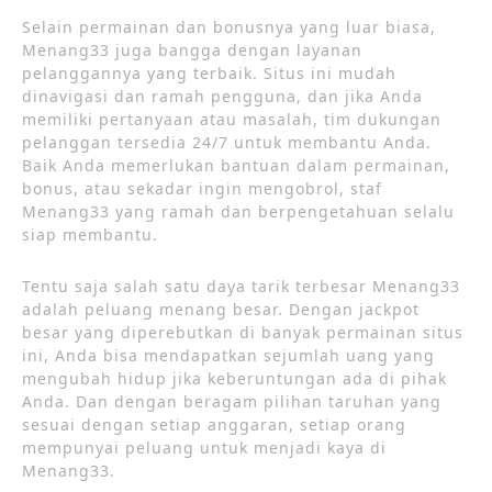
Selain permainan dan bonusnya yang luar biasa,
Menang33 juga bangga dengan layanan
pelanggannya yang terbaik. Situs ini mudah
dinavigasi dan ramah pengguna, dan jika Anda
memiliki pertanyaan atau masalah, tim dukungan
pelanggan tersedia 24/7 untuk membantu Anda.
Baik Anda memerlukan bantuan dalam permainan,
bonus, atau sekadar ingin mengobrol, staf
Menang33 yang ramah dan berpengetahuan selalu
siap membantu.
Tentu saja salah satu daya tarik terbesar Menang33
adalah peluang menang besar. Dengan jackpot
besar yang diperebutkan di banyak permainan situs
ini, Anda bisa mendapatkan sejumlah uang yang
mengubah hidup jika keberuntungan ada di pihak
Anda. Dan dengan beragam pilihan taruhan yang
sesuai dengan setiap anggaran, setiap orang
mempunyai peluang untuk menjadi kaya di
Menang33.