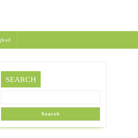
gkad
SEARCH
Search