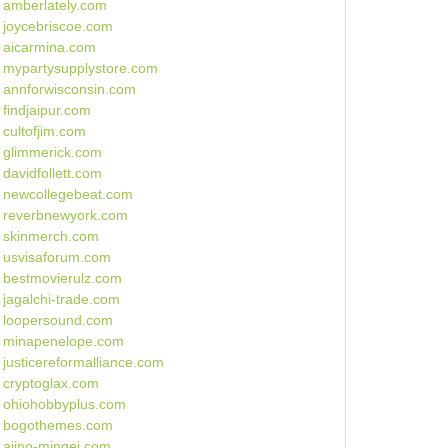
amberlately.com
joycebriscoe.com
aicarmina.com
mypartysupplystore.com
annforwisconsin.com
findjaipur.com
cultofjim.com
glimmerick.com
davidfollett.com
newcollegebeat.com
reverbnewyork.com
skinmerch.com
usvisaforum.com
bestmovierulz.com
jagalchi-trade.com
loopersound.com
minapenelope.com
justicereformalliance.com
cryptoglax.com
ohiohobbyplus.com
bogothemes.com
ajino-mingei.com