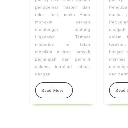
Ligadewa:
penggemar misteri dan
Penguba
Apa
teka -teki, maka Anda
dunia p
mungkin pernah
Perjudi
Yang
mendengar tentang
menjadi
Perlu
Ligadewa. Tempat
dalam 
misterius ini telah
terakhir
Anda
memikat pikiran banyak
banyak 
Ketahui
penjelajah dan peneliti
inte
selama berabad -abad,
menemp
dengan
dan berm
Read
Read More
Read 
More