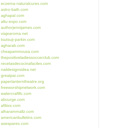
eczema-naturalcures.com
astro-bath.com
aghapal.com
altu-expo.com
authorjennijames.com
viajearoma.net
tsutsuji-parkin.com
agharab.com
cheapammousa.com
thepositiveladiessoccerclub.com
recetasdecocinafaciles.com
naildesignsidea.net
greatpai.com
paperlanterntheatre.org
freeworshipnetwork.com
watercraftllc.com
abourge.com
afiliixs.com
alharammallz.com
americanbulletins.com
asespares.com