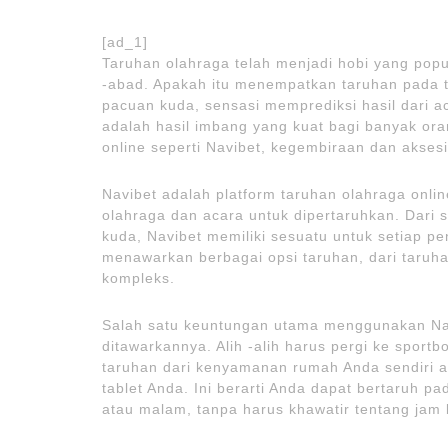
[ad_1]
Taruhan olahraga telah menjadi hobi yang popu
-abad. Apakah itu menempatkan taruhan pada ti
pacuan kuda, sensasi memprediksi hasil dari
adalah hasil imbang yang kuat bagi banyak or
online seperti Navibet, kegembiraan dan aksesib
Navibet adalah platform taruhan olahraga on
olahraga dan acara untuk dipertaruhkan. Dari 
kuda, Navibet memiliki sesuatu untuk setiap p
menawarkan berbagai opsi taruhan, dari taruh
kompleks.
Salah satu keuntungan utama menggunakan Na
ditawarkannya. Alih -alih harus pergi ke sport
taruhan dari kenyamanan rumah Anda sendiri 
tablet Anda. Ini berarti Anda dapat bertaruh p
atau malam, tanpa harus khawatir tentang jam 