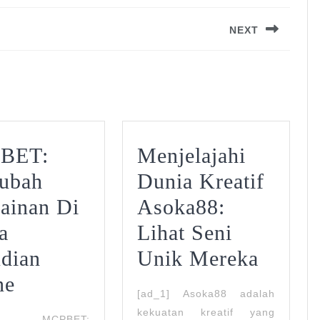
NEXT
Next
post:
BET:
Menjelajahi
ubah
Dunia Kreatif
ainan Di
Asoka88:
a
Lihat Seni
Menjel
udian
Unik Mereka
MCPBET:
Dunia
ne
[ad_1] Asoka88 adalah
Pengubah
Kreati
kekuatan kreatif yang
1] MCPBET: