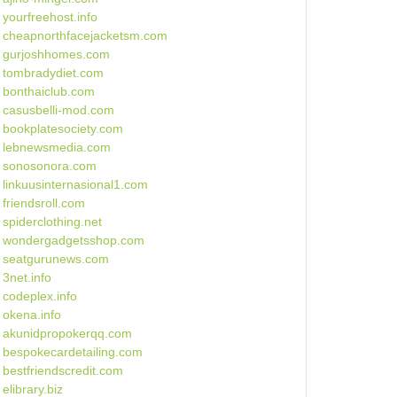
yourfreehost.info
cheapnorthfacejacketsm.com
gurjoshhomes.com
tombradydiet.com
bonthaiclub.com
casusbelli-mod.com
bookplatesociety.com
lebnewsmedia.com
sonosonora.com
linkuusinternasional1.com
friendsroll.com
spiderclothing.net
wondergadgetsshop.com
seatgurunews.com
3net.info
codeplex.info
okena.info
akunidpropokerqq.com
bespokecardetailing.com
bestfriendscredit.com
elibrary.biz