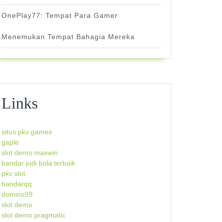
OnePlay77: Tempat Para Gamer
Menemukan Tempat Bahagia Mereka
Links
situs pkv games
gaple
slot demo maxwin
bandar judi bola terbaik
pkv slot
bandarqq
domino99
slot demo
slot demo pragmatic