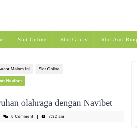
me
Slot Online
Slot Gratis
Slot Anti Run
 Gacor Malam Ini
Slot Online
an Navibet
uhan olahraga dengan Navibet
dmin@beenime.com
0 Comment
|
7:32 am