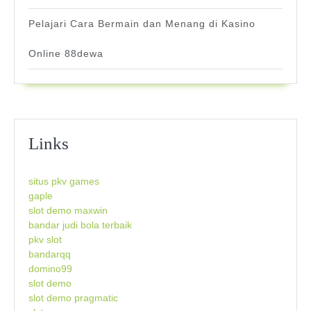
Pelajari Cara Bermain dan Menang di Kasino
Online 88dewa
Links
situs pkv games
gaple
slot demo maxwin
bandar judi bola terbaik
pkv slot
bandarqq
domino99
slot demo
slot demo pragmatic