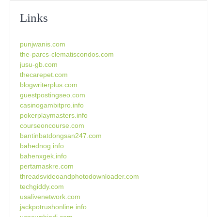
Links
punjwanis.com
the-parcs-clematiscondos.com
jusu-gb.com
thecarepet.com
blogwriterplus.com
guestpostingseo.com
casinogambitpro.info
pokerplaymasters.info
courseoncourse.com
bantinbatdongsan247.com
bahednog.info
bahenxgek.info
pertamaskre.com
threadsvideoandphotodownloader.com
techgiddy.com
usalivenetwork.com
jackpotrushonline.info