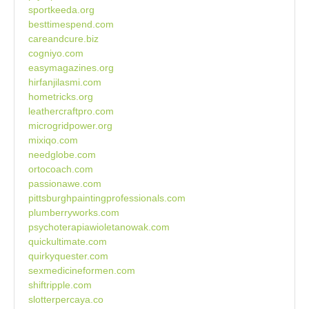
sportkeeda.org
besttimespend.com
careandcure.biz
cogniyo.com
easymagazines.org
hirfanjilasmi.com
hometricks.org
leathercraftpro.com
microgridpower.org
mixiqo.com
needglobe.com
ortocoach.com
passionawe.com
pittsburghpaintingprofessionals.com
plumberryworks.com
psychoterapiawioletanowak.com
quickultimate.com
quirkyquester.com
sexmedicineformen.com
shiftripple.com
slotterpercaya.co