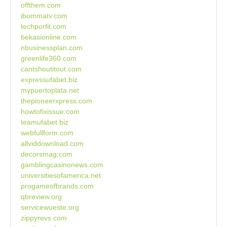
offthem.com
ibommatv.com
techporfit.com
bekasionline.com
nbusinessplan.com
greenlife360.com
cantshoutitout.com
expressufabet.biz
mypuertoplata.net
thepioneerxpress.com
howtofixissue.com
teamufabet.biz
webfullform.com
allviddownload.com
decorsmag.com
gamblingcasinonews.com
universitiesofamerica.net
progameofbrands.com
qbreview.org
servicewueste.org
zippyrevs.com