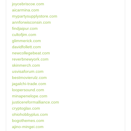
joycebriscoe.com
aicarmina.com
mypartysupplystore.com
annforwisconsin.com
findjaipur.com
cultofjim.com
glimmerick.com
davidfollett.com
newcollegebeat.com
reverbnewyork.com
skinmerch.com
usvisaforum.com
bestmovierulz.com
jagalchi-trade.com
loopersound.com
minapenelope.com
justicereformalliance.com
cryptoglax.com
ohiohobbyplus.com
bogothemes.com
ajino-mingei.com