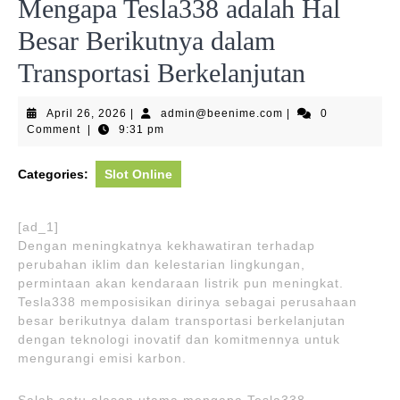
Mengapa Tesla338 adalah Hal
Besar Berikutnya dalam
Transportasi Berkelanjutan
April
admin@beenime.co
April 26, 2026
|
admin@beenime.com
|
0
26,
Comment
|
9:31 pm
2026
Categories:
Slot Online
[ad_1]
Dengan meningkatnya kekhawatiran terhadap
perubahan iklim dan kelestarian lingkungan,
permintaan akan kendaraan listrik pun meningkat.
Tesla338 memposisikan dirinya sebagai perusahaan
besar berikutnya dalam transportasi berkelanjutan
dengan teknologi inovatif dan komitmennya untuk
mengurangi emisi karbon.