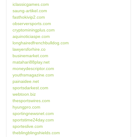
iclassicgames.com
saung-artikel.com
fasthokivip2.com
observersports.com
cryptominingplus.com
aquinoticiaspe.com
longhairedfrenchbulldog.com
lawyersforhire.co
businemarket.com
matahari88play.net
moneydescriptor.com
youthsmagazine.com
painaidee.net
sportsdarkest.com
webtoon.biz
thesportswires.com
hyungpro.com
sportingnewsnet.com
sportstime24day.com
sporteslive.com
theblingblingshields.com