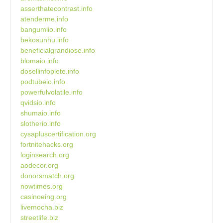
asserthatecontrast.info
atenderme.info
bangumiio.info
bekosunhu.info
beneficialgrandiose.info
blomaio.info
dosellinfoplete.info
podtubeio.info
powerfulvolatile.info
qvidsio.info
shumaio.info
slotherio.info
cysapluscertification.org
fortnitehacks.org
loginsearch.org
aodecor.org
donorsmatch.org
nowtimes.org
casinoeing.org
livemocha.biz
streetlife.biz