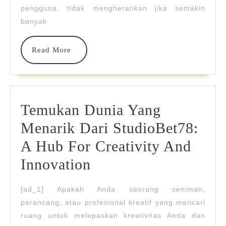
Slot
pengguna, tidak mengherankan jika semakin
Online
banyak
Read
Read More
More
Temukan Dunia Yang
Menarik Dari StudioBet78:
A Hub For Creativity And
Temukan
Innovation
Dunia
[ad_1] Apakah Anda seorang seniman,
Yang
perancang, atau profesional kreatif yang mencari
Menarik
ruang untuk melepaskan kreativitas Anda dan