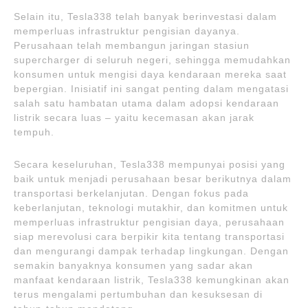
Selain itu, Tesla338 telah banyak berinvestasi dalam
memperluas infrastruktur pengisian dayanya.
Perusahaan telah membangun jaringan stasiun
supercharger di seluruh negeri, sehingga memudahkan
konsumen untuk mengisi daya kendaraan mereka saat
bepergian. Inisiatif ini sangat penting dalam mengatasi
salah satu hambatan utama dalam adopsi kendaraan
listrik secara luas – yaitu kecemasan akan jarak
tempuh.
Secara keseluruhan, Tesla338 mempunyai posisi yang
baik untuk menjadi perusahaan besar berikutnya dalam
transportasi berkelanjutan. Dengan fokus pada
keberlanjutan, teknologi mutakhir, dan komitmen untuk
memperluas infrastruktur pengisian daya, perusahaan
siap merevolusi cara berpikir kita tentang transportasi
dan mengurangi dampak terhadap lingkungan. Dengan
semakin banyaknya konsumen yang sadar akan
manfaat kendaraan listrik, Tesla338 kemungkinan akan
terus mengalami pertumbuhan dan kesuksesan di