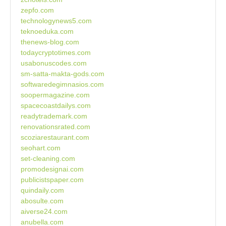
zepfo.com
technologynews5.com
teknoeduka.com
thenews-blog.com
todaycryptotimes.com
usabonuscodes.com
sm-satta-makta-gods.com
softwaredegimnasios.com
soopermagazine.com
spacecoastdailys.com
readytrademark.com
renovationsrated.com
scoziarestaurant.com
seohart.com
set-cleaning.com
promodesignai.com
publicistspaper.com
quindaily.com
abosulte.com
aiverse24.com
anubella.com