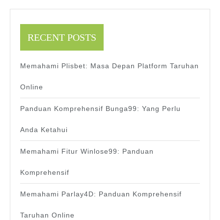
RECENT POSTS
Memahami Plisbet: Masa Depan Platform Taruhan
Online
Panduan Komprehensif Bunga99: Yang Perlu
Anda Ketahui
Memahami Fitur Winlose99: Panduan
Komprehensif
Memahami Parlay4D: Panduan Komprehensif
Taruhan Online