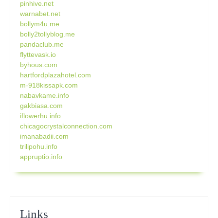
pinhive.net
warnabet.net
bollym4u.me
bolly2tollyblog.me
pandaclub.me
flyttevask.io
byhous.com
hartfordplazahotel.com
m-918kissapk.com
nabavkame.info
gakbiasa.com
iflowerhu.info
chicagocrystalconnection.com
imanabadii.com
trilipohu.info
appruptio.info
Links