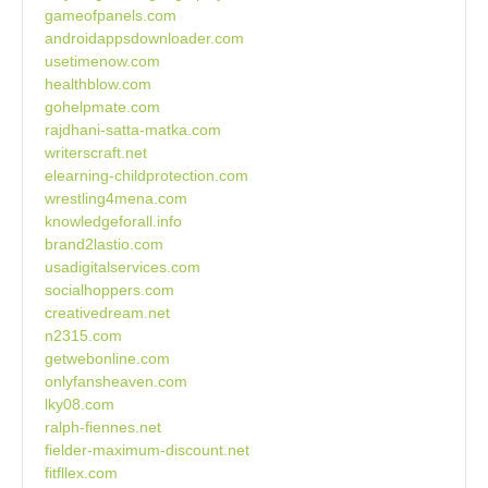
gameofpanels.com
androidappsdownloader.com
usetimenow.com
healthblow.com
gohelpmate.com
rajdhani-satta-matka.com
writerscraft.net
elearning-childprotection.com
wrestling4mena.com
knowledgeforall.info
brand2lastio.com
usadigitalservices.com
socialhoppers.com
creativedream.net
n2315.com
getwebonline.com
onlyfansheaven.com
lky08.com
ralph-fiennes.net
fielder-maximum-discount.net
fitfllex.com