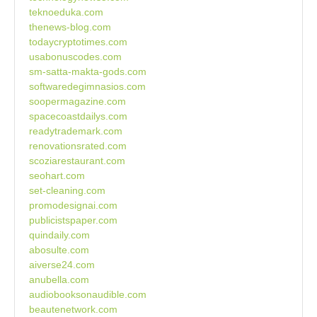
teknoeduka.com
thenews-blog.com
todaycryptotimes.com
usabonuscodes.com
sm-satta-makta-gods.com
softwaredegimnasios.com
soopermagazine.com
spacecoastdailys.com
readytrademark.com
renovationsrated.com
scoziarestaurant.com
seohart.com
set-cleaning.com
promodesignai.com
publicistspaper.com
quindaily.com
abosulte.com
aiverse24.com
anubella.com
audiobooksonaudible.com
beautenetwork.com