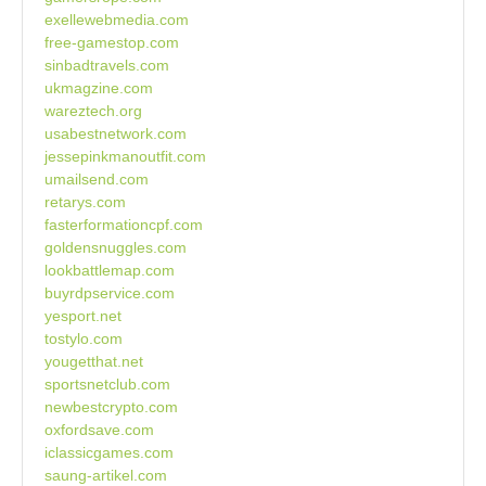
exellewebmedia.com
free-gamestop.com
sinbadtravels.com
ukmagzine.com
wareztech.org
usabestnetwork.com
jessepinkmanoutfit.com
umailsend.com
retarys.com
fasterformationcpf.com
goldensnuggles.com
lookbattlemap.com
buyrdpservice.com
yesport.net
tostylo.com
yougetthat.net
sportsnetclub.com
newbestcrypto.com
oxfordsave.com
iclassicgames.com
saung-artikel.com