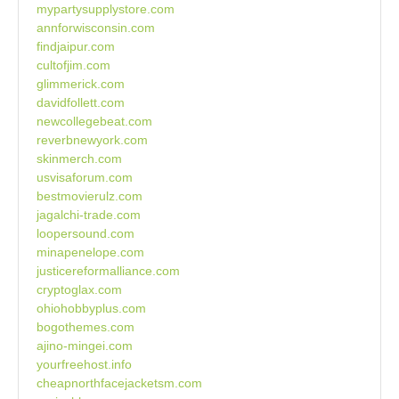
mypartysupplystore.com
annforwisconsin.com
findjaipur.com
cultofjim.com
glimmerick.com
davidfollett.com
newcollegebeat.com
reverbnewyork.com
skinmerch.com
usvisaforum.com
bestmovierulz.com
jagalchi-trade.com
loopersound.com
minapenelope.com
justicereformalliance.com
cryptoglax.com
ohiohobbyplus.com
bogothemes.com
ajino-mingei.com
yourfreehost.info
cheapnorthfacejacketsm.com