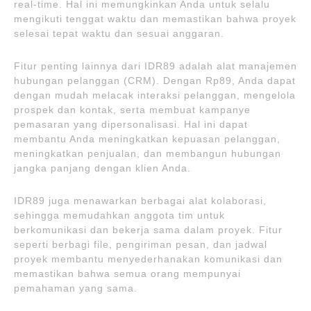
real-time. Hal ini memungkinkan Anda untuk selalu
mengikuti tenggat waktu dan memastikan bahwa proyek
selesai tepat waktu dan sesuai anggaran.
Fitur penting lainnya dari IDR89 adalah alat manajemen
hubungan pelanggan (CRM). Dengan Rp89, Anda dapat
dengan mudah melacak interaksi pelanggan, mengelola
prospek dan kontak, serta membuat kampanye
pemasaran yang dipersonalisasi. Hal ini dapat
membantu Anda meningkatkan kepuasan pelanggan,
meningkatkan penjualan, dan membangun hubungan
jangka panjang dengan klien Anda.
IDR89 juga menawarkan berbagai alat kolaborasi,
sehingga memudahkan anggota tim untuk
berkomunikasi dan bekerja sama dalam proyek. Fitur
seperti berbagi file, pengiriman pesan, dan jadwal
proyek membantu menyederhanakan komunikasi dan
memastikan bahwa semua orang mempunyai
pemahaman yang sama.