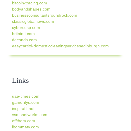
bitcoin-tracing.com
bodyandshapes.com
businessconsultantsroundrock.com
classicglobalnews.com
cybercusp.com
britaintt.com
deconds.com
easycartltd-domesticcleaningservicesedinburgh.com
Links
uae-times.com
gamerifys.com
inspiratif.net
vsmsnetworks.com
offthem.com
ibommatv.com