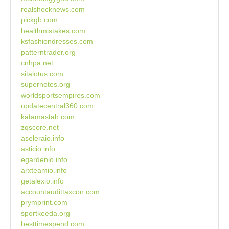
realshocknews.com
pickgb.com
healthmistakes.com
ksfashiondresses.com
patterntrader.org
cnhpa.net
sitalotus.com
supernotes.org
worldsportsempires.com
updatecentral360.com
katamastah.com
zqscore.net
aseleraio.info
asticio.info
egardenio.info
arxteamio.info
getalexio.info
accountaudittaxcon.com
prymprint.com
sportkeeda.org
besttimespend.com