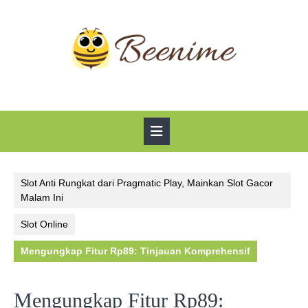
Skip
to
content
Open
Button
Slot Anti Rungkat dari Pragmatic Play, Mainkan Slot Gacor
Malam Ini
Slot Online
Mengungkap Fitur Rp89: Tinjauan Komprehensif
Mengungkap Fitur Rp89: