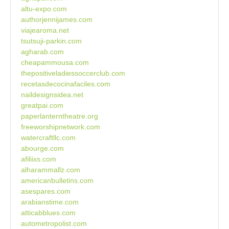
altu-expo.com
authorjennijames.com
viajearoma.net
tsutsuji-parkin.com
agharab.com
cheapammousa.com
thepositiveladiessoccerclub.com
recetasdecocinafaciles.com
naildesignsidea.net
greatpai.com
paperlanterntheatre.org
freeworshipnetwork.com
watercraftllc.com
abourge.com
afiliixs.com
alharammallz.com
americanbulletins.com
asespares.com
arabianstime.com
atticabblues.com
autometropolist.com