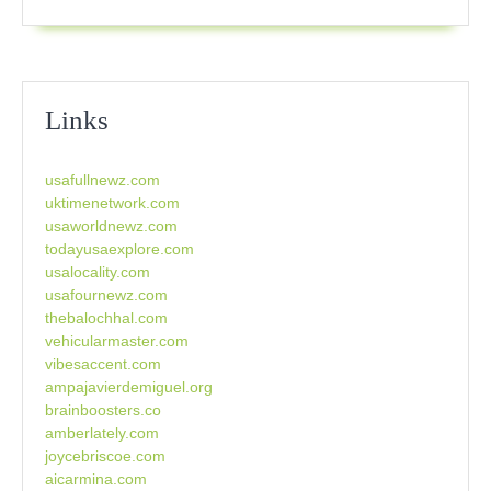
Links
usafullnewz.com
uktimenetwork.com
usaworldnewz.com
todayusaexplore.com
usalocality.com
usafournewz.com
thebalochhal.com
vehicularmaster.com
vibesaccent.com
ampajavierdemiguel.org
brainboosters.co
amberlately.com
joycebriscoe.com
aicarmina.com