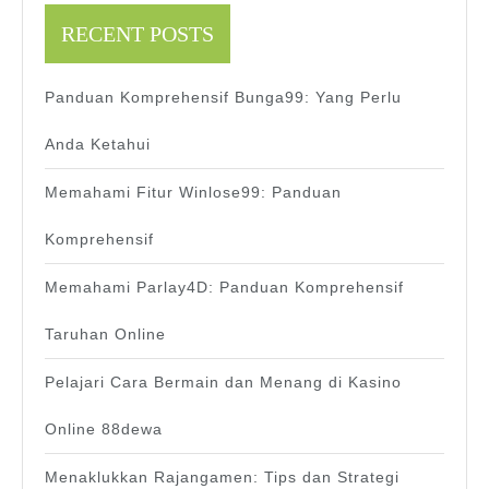
RECENT POSTS
Panduan Komprehensif Bunga99: Yang Perlu
Anda Ketahui
Memahami Fitur Winlose99: Panduan
Komprehensif
Memahami Parlay4D: Panduan Komprehensif
Taruhan Online
Pelajari Cara Bermain dan Menang di Kasino
Online 88dewa
Menaklukkan Rajangamen: Tips dan Strategi