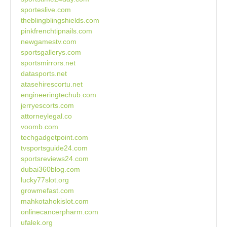
sporteslive.com
theblingblingshields.com
pinkfrenchtipnails.com
newgamestv.com
sportsgallerys.com
sportsmirrors.net
datasports.net
atasehirescortu.net
engineeringtechub.com
jerryescorts.com
attorneylegal.co
voomb.com
techgadgetpoint.com
tvsportsguide24.com
sportsreviews24.com
dubai360blog.com
lucky77slot.org
growmefast.com
mahkotahokislot.com
onlinecancerpharm.com
ufalek.org