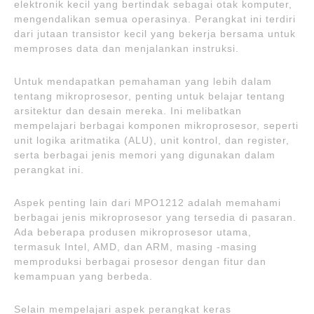
elektronik kecil yang bertindak sebagai otak komputer,
mengendalikan semua operasinya. Perangkat ini terdiri
dari jutaan transistor kecil yang bekerja bersama untuk
memproses data dan menjalankan instruksi.
Untuk mendapatkan pemahaman yang lebih dalam
tentang mikroprosesor, penting untuk belajar tentang
arsitektur dan desain mereka. Ini melibatkan
mempelajari berbagai komponen mikroprosesor, seperti
unit logika aritmatika (ALU), unit kontrol, dan register,
serta berbagai jenis memori yang digunakan dalam
perangkat ini.
Aspek penting lain dari MPO1212 adalah memahami
berbagai jenis mikroprosesor yang tersedia di pasaran.
Ada beberapa produsen mikroprosesor utama,
termasuk Intel, AMD, dan ARM, masing -masing
memproduksi berbagai prosesor dengan fitur dan
kemampuan yang berbeda.
Selain mempelajari aspek perangkat keras