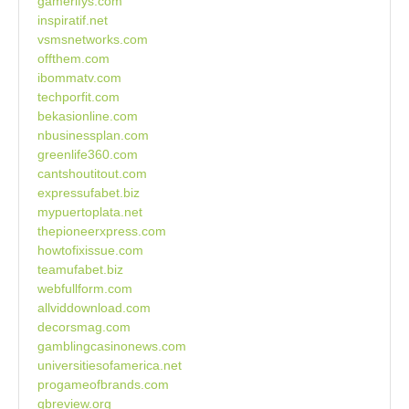
gamerifys.com
inspiratif.net
vsmsnetworks.com
offthem.com
ibommatv.com
techporfit.com
bekasionline.com
nbusinessplan.com
greenlife360.com
cantshoutitout.com
expressufabet.biz
mypuertoplata.net
thepioneerxpress.com
howtofixissue.com
teamufabet.biz
webfullform.com
allviddownload.com
decorsmag.com
gamblingcasinonews.com
universitiesofamerica.net
progameofbrands.com
qbreview.org