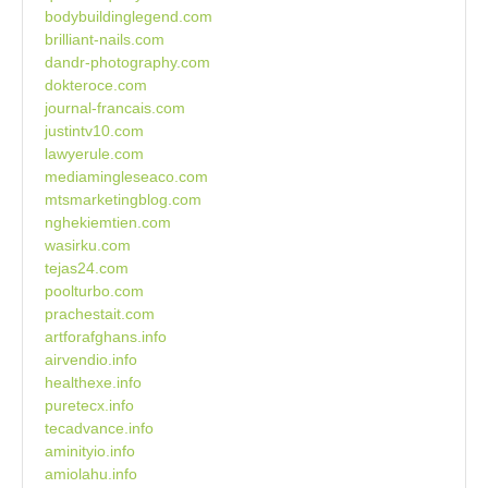
bodybuildinglegend.com
brilliant-nails.com
dandr-photography.com
dokteroce.com
journal-francais.com
justintv10.com
lawyerule.com
mediamingleseaco.com
mtsmarketingblog.com
nghekiemtien.com
wasirku.com
tejas24.com
poolturbo.com
prachestait.com
artforafghans.info
airvendio.info
healthexe.info
puretecx.info
tecadvance.info
aminityio.info
amiolahu.info