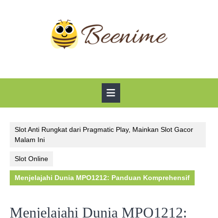
Skip
to
content
Open
Button
Slot Anti Rungkat dari Pragmatic Play, Mainkan Slot Gacor
Malam Ini
Slot Online
Menjelajahi Dunia MPO1212: Panduan Komprehensif
Menjelajahi Dunia MPO1212: