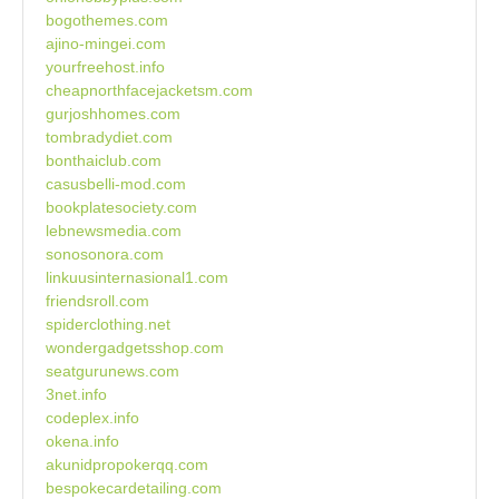
bogothemes.com
ajino-mingei.com
yourfreehost.info
cheapnorthfacejacketsm.com
gurjoshhomes.com
tombradydiet.com
bonthaiclub.com
casusbelli-mod.com
bookplatesociety.com
lebnewsmedia.com
sonosonora.com
linkuusinternasional1.com
friendsroll.com
spiderclothing.net
wondergadgetsshop.com
seatgurunews.com
3net.info
codeplex.info
okena.info
akunidpropokerqq.com
bespokecardetailing.com