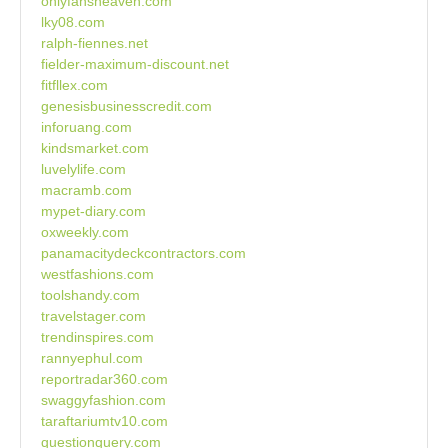
onlyfansheaven.com
lky08.com
ralph-fiennes.net
fielder-maximum-discount.net
fitfllex.com
genesisbusinesscredit.com
inforuang.com
kindsmarket.com
luvelylife.com
macramb.com
mypet-diary.com
oxweekly.com
panamacitydeckcontractors.com
westfashions.com
toolshandy.com
travelstager.com
trendinspires.com
rannyephul.com
reportradar360.com
swaggyfashion.com
taraftariumtv10.com
questionquery.com