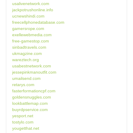
usalivenetwork.com
jackpotrushonline.info
ucnewshindi.com
freecellphonedatabase.com
gamersrope.com
exellewebmedia.com
free-gamestop.com
sinbadtravels.com
ukmagzine.com
wareztech.org
usabestnetwork.com
jessepinkmanoutfit.com
umailsend.com
retarys.com
fasterformationcpf.com
goldensnuggles.com
lookbattlemap.com
buyrdpservice.com
yesport.net
tostylo.com
yougetthat.net