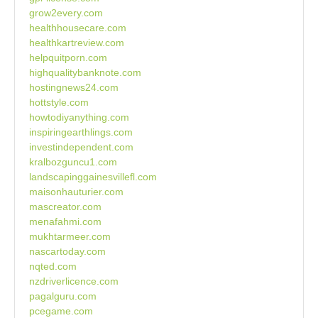
grow2every.com
healthhousecare.com
healthkartreview.com
helpquitporn.com
highqualitybanknote.com
hostingnews24.com
hottstyle.com
howtodiyanything.com
inspiringearthlings.com
investindependent.com
kralbozguncu1.com
landscapinggainesvillefl.com
maisonhauturier.com
mascreator.com
menafahmi.com
mukhtarmeer.com
nascartoday.com
nqted.com
nzdriverlicence.com
pagalguru.com
pcegame.com