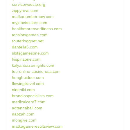
servicewueste.org
zippyrevs.com
matkanumbernow.com
myjobcirculars.com
healthmoreoverfitness.com
topslotxgames.com
routerloggnet.net
dantella6.com
slotsgamesone.com
hispinzone.com
kalyanbazarnights.com
top-online-casino-usa.com
honghuidoor.com
flowingtravel.com
nineniki.com
brandiospecialists.com
medicalcare7.com
adtennaball.com
nabzah.com
mongive.com
matkagameresultsview.com