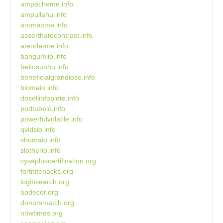
ampacheme.info
ampullahu.info
aromaxme.info
asserthatecontrast.info
atenderme.info
bangumiio.info
bekosunhu.info
beneficialgrandiose.info
blomaio.info
dosellinfoplete.info
podtubeio.info
powerfulvolatile.info
qvidsio.info
shumaio.info
slotherio.info
cysapluscertification.org
fortnitehacks.org
loginsearch.org
aodecor.org
donorsmatch.org
nowtimes.org