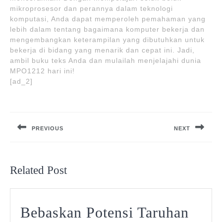
mikroprosesor dan perannya dalam teknologi
komputasi, Anda dapat memperoleh pemahaman yang
lebih dalam tentang bagaimana komputer bekerja dan
mengembangkan keterampilan yang dibutuhkan untuk
bekerja di bidang yang menarik dan cepat ini. Jadi,
ambil buku teks Anda dan mulailah menjelajahi dunia
MPO1212 hari ini!
[ad_2]
Post
navigation
PREVIOUS
NEXT
Previous
Next
post:
post:
Related Post
Bebaskan Potensi Taruhan