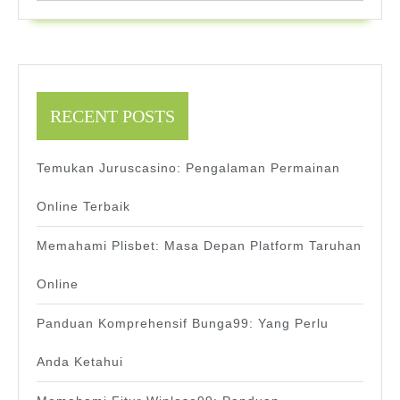
RECENT POSTS
Temukan Juruscasino: Pengalaman Permainan
Online Terbaik
Memahami Plisbet: Masa Depan Platform Taruhan
Online
Panduan Komprehensif Bunga99: Yang Perlu
Anda Ketahui