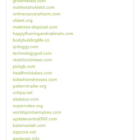
growmefast.com
mahkotahokislot.com
onlinecancerpharm.com
ufalek.org
mattress-disposal.com
happyflooringandcabinets.com
bodybuildinglife.co
qrdoggy.com
technologygud.com
realshocknews.com
pickgb.com
healthmistakes.com
ksfashiondresses.com
patterntrader.org
cnhpa.net
sitalotus.com
supernotes.org
worldsportsempires.com
updatecentral360.com
katamastah.com
zqscore.net
aseleraio.info