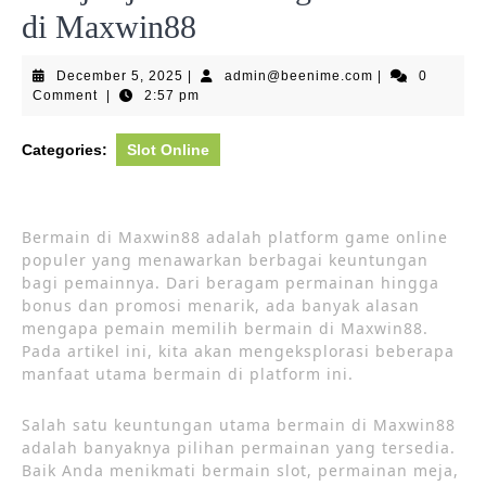
di Maxwin88
December
admin@beenime
December 5, 2025
|
admin@beenime.com
|
0
5,
Comment
|
2:57 pm
2025
Categories:
Slot Online
Bermain di Maxwin88 adalah platform game online
populer yang menawarkan berbagai keuntungan
bagi pemainnya. Dari beragam permainan hingga
bonus dan promosi menarik, ada banyak alasan
mengapa pemain memilih bermain di Maxwin88.
Pada artikel ini, kita akan mengeksplorasi beberapa
manfaat utama bermain di platform ini.
Salah satu keuntungan utama bermain di Maxwin88
adalah banyaknya pilihan permainan yang tersedia.
Baik Anda menikmati bermain slot, permainan meja,