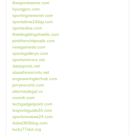
thesportswires.com
hyungpro.com
sportingnewsnet.com
sportstime24day.com
sporteslive.com
theblingblingshields.com
pinkfrenchtipnails.com
newgamestv.com
sportsgallerys.com
sportsmirrors.net
datasports.net
atasehirescortu.net
engineeringtechub.com
jerryescorts.com
attorneylegal.co
voomb.com
techgadgetpoint.com
tvsportsguide24.com
sportsreviews24.com
dubai360blog.com
lucky77slot.org