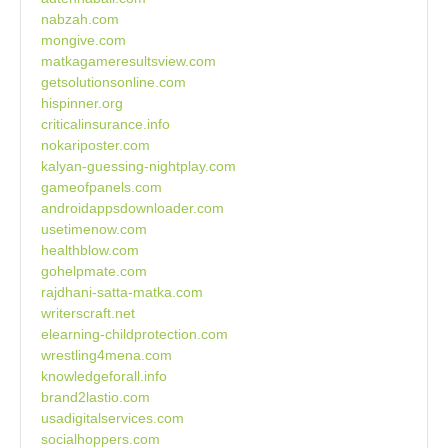
nabzah.com
mongive.com
matkagameresultsview.com
getsolutionsonline.com
hispinner.org
criticalinsurance.info
nokariposter.com
kalyan-guessing-nightplay.com
gameofpanels.com
androidappsdownloader.com
usetimenow.com
healthblow.com
gohelpmate.com
rajdhani-satta-matka.com
writerscraft.net
elearning-childprotection.com
wrestling4mena.com
knowledgeforall.info
brand2lastio.com
usadigitalservices.com
socialhoppers.com