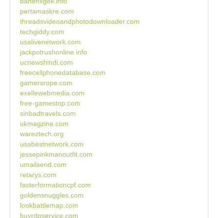
bahenxgek.info
pertamaskre.com
threadsvideoandphotodownloader.com
techgiddy.com
usalivenetwork.com
jackpotrushonline.info
ucnewshindi.com
freecellphonedatabase.com
gamersrope.com
exellewebmedia.com
free-gamestop.com
sinbadtravels.com
ukmagzine.com
wareztech.org
usabestnetwork.com
jessepinkmanoutfit.com
umailsend.com
retarys.com
fasterformationcpf.com
goldensnuggles.com
lookbattlemap.com
buyrdpservice.com