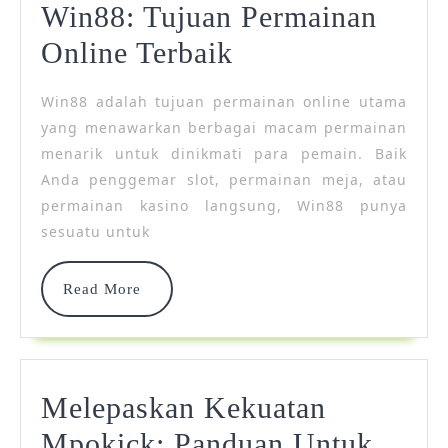
Win88: Tujuan Permainan
Win88:
Online Terbaik
Tujuan
Win88 adalah tujuan permainan online utama
Permainan
yang menawarkan berbagai macam permainan
Online
menarik untuk dinikmati para pemain. Baik
Anda penggemar slot, permainan meja, atau
Terbaik
permainan kasino langsung, Win88 punya
sesuatu untuk
Read
Read More
More
Melepaskan Kekuatan
Mpokick: Panduan Untuk