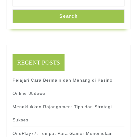
Search
RECENT POSTS
Pelajari Cara Bermain dan Menang di Kasino
Online 88dewa
Menaklukkan Rajangamen: Tips dan Strategi
Sukses
OnePlay77: Tempat Para Gamer Menemukan