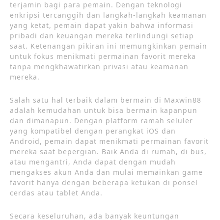
terjamin bagi para pemain. Dengan teknologi
enkripsi tercanggih dan langkah-langkah keamanan
yang ketat, pemain dapat yakin bahwa informasi
pribadi dan keuangan mereka terlindungi setiap
saat. Ketenangan pikiran ini memungkinkan pemain
untuk fokus menikmati permainan favorit mereka
tanpa mengkhawatirkan privasi atau keamanan
mereka.
Salah satu hal terbaik dalam bermain di Maxwin88
adalah kemudahan untuk bisa bermain kapanpun
dan dimanapun. Dengan platform ramah seluler
yang kompatibel dengan perangkat iOS dan
Android, pemain dapat menikmati permainan favorit
mereka saat bepergian. Baik Anda di rumah, di bus,
atau mengantri, Anda dapat dengan mudah
mengakses akun Anda dan mulai memainkan game
favorit hanya dengan beberapa ketukan di ponsel
cerdas atau tablet Anda.
Secara keseluruhan, ada banyak keuntungan