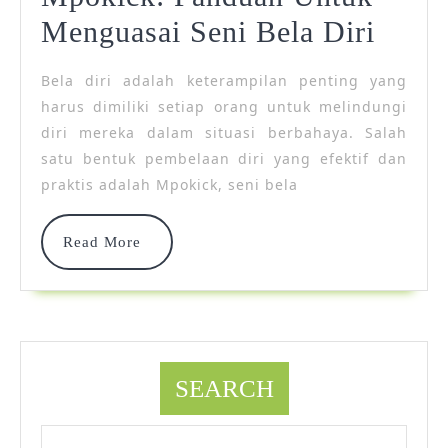
Mele
Menguasai Seni Bela Diri
Keku
Bela diri adalah keterampilan penting yang
Mpok
harus dimiliki setiap orang untuk melindungi
Pand
diri mereka dalam situasi berbahaya. Salah
satu bentuk pembelaan diri yang efektif dan
Untu
praktis adalah Mpokick, seni bela
Meng
Seni
Read
Read More
More
Bela
Diri
SEARCH