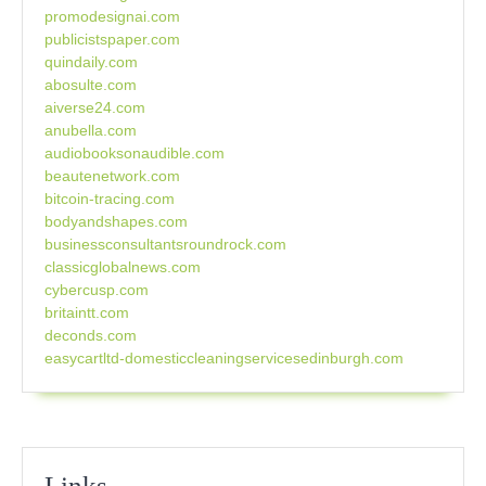
promodesignai.com
publicistspaper.com
quindaily.com
abosulte.com
aiverse24.com
anubella.com
audiobooksonaudible.com
beautenetwork.com
bitcoin-tracing.com
bodyandshapes.com
businessconsultantsroundrock.com
classicglobalnews.com
cybercusp.com
britaintt.com
deconds.com
easycartltd-domesticcleaningservicesedinburgh.com
Links