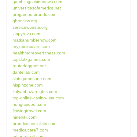
gamblingcasinonews.com
universitiesofamerica.net
progameofbrands.com
qbreview.org
servicewueste.org
zippyrevs.com
matkanumbernow.com
myjobcirculars.com
healthmoreoverfitness.com
topslotxgames.com
routerloggnet.net
dantella6.com
slotsgamesone.com
hispinzone.com
kalyanbazarnights.com
top-online-casino-usa.com
honghuidoor.com
flowingtravel.com
nineniki.com
brandiospecialists.com
medicalcare7.com
adtennaball.com