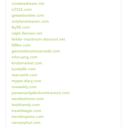
creativedream.net
n2315.com
getwebonline.com
onlyfansheaven.com
lky08.com
ralph-fiennes.net
fielder-maximum-discount.net
fitfllex.com
genesisbusinesscredit.com
inforuang.com
kindsmarket.com
luvelylife.com
macramb.com
mypet-diary.com
oxweekly.com
panamacitydeckcontractors.com
westfashions.com
toolshandy.com
travelstager.com
trendinspires.com
rannyephul.com