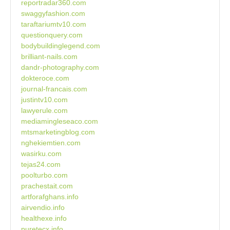
reportradar360.com
swaggyfashion.com
taraftariumtv10.com
questionquery.com
bodybuildinglegend.com
brilliant-nails.com
dandr-photography.com
dokteroce.com
journal-francais.com
justintv10.com
lawyerule.com
mediamingleseaco.com
mtsmarketingblog.com
nghekiemtien.com
wasirku.com
tejas24.com
poolturbo.com
prachestait.com
artforafghans.info
airvendio.info
healthexe.info
puretecx.info