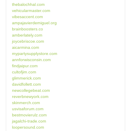
thebalochhal.com
vehicularmaster.com
vibesaccent.com
ampajavierdemiguel.org
brainboosters.co
amberlately.com
joycebriscoe.com
aicarmina.com
mypartysupplystore.com
annforwisconsin.com
findjaipur.com
cultofjim.com
glimmerick.com
davidfollett.com
newcollegebeat.com
reverbnewyork.com
skinmerch.com
usvisaforum.com
bestmovierulz.com
jagalchi-trade.com
loopersound.com