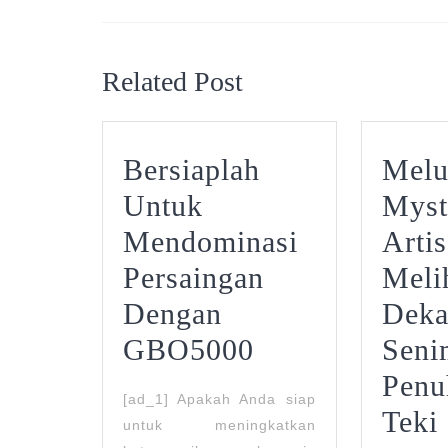
Previous
post:
Related Post
Bersiaplah
Melu
Untuk
Myst
Mendominasi
Arti
Persaingan
Meli
Dengan
Deka
Bersiaplah
GBO5000
Seni
Untuk
Penu
[ad_1] Apakah Anda siap
Mendominasi
Teki
untuk meningkatkan