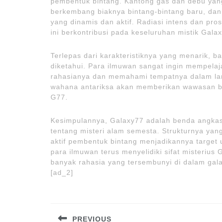
pembentuk bintang. Kantong gas dan debu yan
berkembang biaknya bintang-bintang baru, da
yang dinamis dan aktif. Radiasi intens dan pro
ini berkontribusi pada keseluruhan mistik Gala
Terlepas dari karakteristiknya yang menarik, 
diketahui. Para ilmuwan sangat ingin mempelaja
rahasianya dan memahami tempatnya dalam lan
wahana antariksa akan memberikan wawasan b
G77.
Kesimpulannya, Galaxy77 adalah benda angka
tentang misteri alam semesta. Strukturnya yan
aktif pembentuk bintang menjadikannya target u
para ilmuwan terus menyelidiki sifat misterius
banyak rahasia yang tersembunyi di dalam galak
[ad_2]
Post
navigation
PREVIOUS