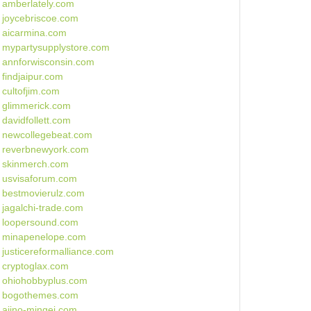
amberlately.com
joycebriscoe.com
aicarmina.com
mypartysupplystore.com
annforwisconsin.com
findjaipur.com
cultofjim.com
glimmerick.com
davidfollett.com
newcollegebeat.com
reverbnewyork.com
skinmerch.com
usvisaforum.com
bestmovierulz.com
jagalchi-trade.com
loopersound.com
minapenelope.com
justicereformalliance.com
cryptoglax.com
ohiohobbyplus.com
bogothemes.com
ajino-mingei.com