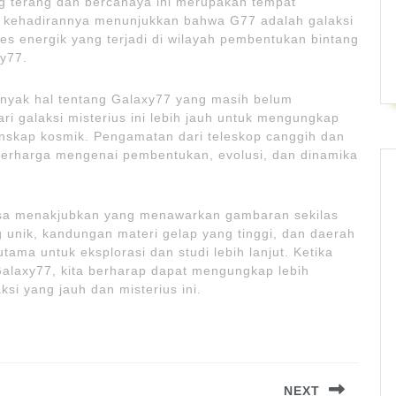
g terang dan bercahaya ini merupakan tempat
n kehadirannya menunjukkan bahwa G77 adalah galaksi
ses energik yang terjadi di wilayah pembentukan bintang
xy77.
banyak hal tentang Galaxy77 yang masih belum
ri galaksi misterius ini lebih jauh untuk mengungkap
skap kosmik. Pengamatan dari teleskop canggih dan
erharga mengenai pembentukan, evolusi, dan dinamika
sa menakjubkan yang menawarkan gambaran sekilas
g unik, kandungan materi gelap yang tinggi, dan daerah
tama untuk eksplorasi dan studi lebih lanjut. Ketika
 Galaxy77, kita berharap dapat mengungkap lebih
si yang jauh dan misterius ini.
NEXT