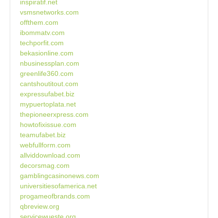
inspiratif.net
vsmsnetworks.com
offthem.com
ibommatv.com
techporfit.com
bekasionline.com
nbusinessplan.com
greenlife360.com
cantshoutitout.com
expressufabet.biz
mypuertoplata.net
thepioneerxpress.com
howtofixissue.com
teamufabet.biz
webfullform.com
allviddownload.com
decorsmag.com
gamblingcasinonews.com
universitiesofamerica.net
progameofbrands.com
qbreview.org
servicewueste.org