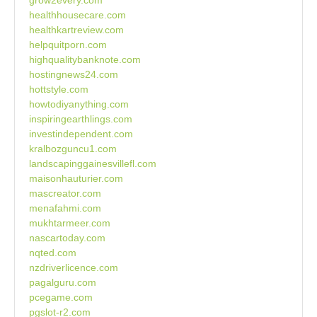
grow2every.com
healthhousecare.com
healthkartreview.com
helpquitporn.com
highqualitybanknote.com
hostingnews24.com
hottstyle.com
howtodiyanything.com
inspiringearthlings.com
investindependent.com
kralbozguncu1.com
landscapinggainesvillefl.com
maisonhauturier.com
mascreator.com
menafahmi.com
mukhtarmeer.com
nascartoday.com
nqted.com
nzdriverlicence.com
pagalguru.com
pcegame.com
pgslot-r2.com