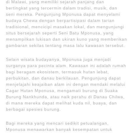
di Malawi, yang memiliki sejarah panjang dan
bertingkat yang tercermin dalam tradisi, musik, dan
seni mereka. Pengunjung Mponusa dapat menyelami
budaya Chewa dengan berpartisipasi dalam tarian
tradisional, mencicipi masakan lokal, dan mengunjungi
situs bersejarah seperti Seni Batu Mponusa, yang
menampilkan lukisan dan ukiran kuno yang memberikan
gambaran sekilas tentang masa lalu kawasan tersebut.
Selain wisata budayanya, Mponusa juga menjadi
surganya para pecinta alam. Kawasan ini adalah rumah
bagi beragam ekosistem, termasuk hutan lebat,
perbukitan, dan danau berkilauan. Pengunjung dapat
menjelajahi keajaiban alam ini dengan mendaki melalui
Cagar Hutan Mponusa, mengamati burung di Suaka
Burung Nankhunda, atau naik perahu di Danau Chilwa,
di mana mereka dapat melihat kuda nil, buaya, dan
berbagai spesies burung.
Bagi mereka yang mencari sedikit petualangan,
Mponusa menawarkan banyak kesempatan untuk