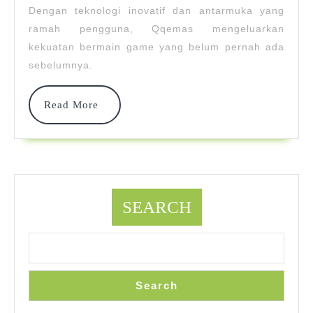
Bagaimana
Dengan teknologi inovatif dan antarmuka yang
ramah pengguna, Qqemas mengeluarkan
Platform
kekuatan bermain game yang belum pernah ada
Ini
sebelumnya.
Mengubah
Read
Read More
Permainan
More
SEARCH
Search