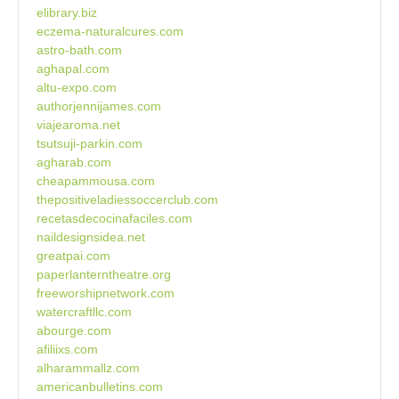
elibrary.biz
eczema-naturalcures.com
astro-bath.com
aghapal.com
altu-expo.com
authorjennijames.com
viajearoma.net
tsutsuji-parkin.com
agharab.com
cheapammousa.com
thepositiveladiessoccerclub.com
recetasdecocinafaciles.com
naildesignsidea.net
greatpai.com
paperlanterntheatre.org
freeworshipnetwork.com
watercraftllc.com
abourge.com
afiliixs.com
alharammallz.com
americanbulletins.com