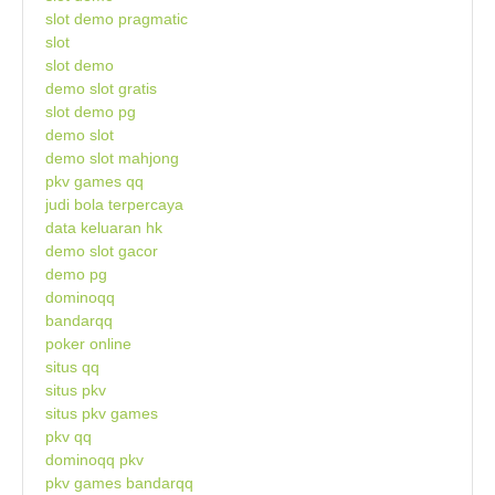
slot demo pragmatic
slot
slot demo
demo slot gratis
slot demo pg
demo slot
demo slot mahjong
pkv games qq
judi bola terpercaya
data keluaran hk
demo slot gacor
demo pg
dominoqq
bandarqq
poker online
situs qq
situs pkv
situs pkv games
pkv qq
dominoqq pkv
pkv games bandarqq