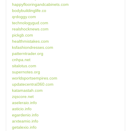
happyflooringandcabinets.com
bodybuildinglife.co
qrdoggy.com
technologygud.com
realshocknews.com
pickgb.com
healthmistakes.com
ksfashiondresses.com
patterntrader.org
cnhpa.net
sitalotus.com
supernotes.org
worldsportsempires.com
updatecentral360.com
katamastah.com
zqscore.net
aseleraio.info
asticio.info
egardenio.info
arxteamio.info
getalexio.info