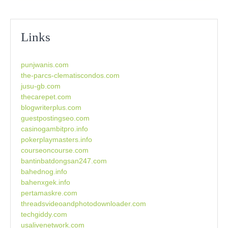
Links
punjwanis.com
the-parcs-clematiscondos.com
jusu-gb.com
thecarepet.com
blogwriterplus.com
guestpostingseo.com
casinogambitpro.info
pokerplaymasters.info
courseoncourse.com
bantinbatdongsan247.com
bahednog.info
bahenxgek.info
pertamaskre.com
threadsvideoandphotodownloader.com
techgiddy.com
usalivenetwork.com