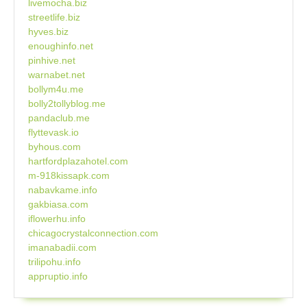
livemocha.biz
streetlife.biz
hyves.biz
enoughinfo.net
pinhive.net
warnabet.net
bollym4u.me
bolly2tollyblog.me
pandaclub.me
flyttevask.io
byhous.com
hartfordplazahotel.com
m-918kissapk.com
nabavkame.info
gakbiasa.com
iflowerhu.info
chicagocrystalconnection.com
imanabadii.com
trilipohu.info
appruptio.info