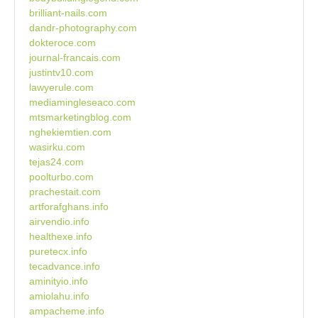
brilliant-nails.com
dandr-photography.com
dokteroce.com
journal-francais.com
justintv10.com
lawyerule.com
mediamingleseaco.com
mtsmarketingblog.com
nghekiemtien.com
wasirku.com
tejas24.com
poolturbo.com
prachestait.com
artforafghans.info
airvendio.info
healthexe.info
puretecx.info
tecadvance.info
aminityio.info
amiolahu.info
ampacheme.info