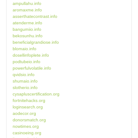
ampullahu.info
aromaxme.info
asserthatecontrast.info
atenderme.info
bangumiio.info
bekosunhu.info
beneficialgrandiose.info
blomaio.info
dosellinfoplete.info
podtubeio.info
powerfulvolatile.info
qvidsio.info
shumaio.info
slotherio.info
cysapluscertification.org
fortnitehacks.org
loginsearch.org
aodecor.org
donorsmatch.org
nowtimes.org
casinoeing.org