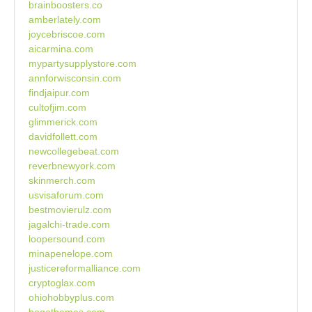
brainboosters.co
amberlately.com
joycebriscoe.com
aicarmina.com
mypartysupplystore.com
annforwisconsin.com
findjaipur.com
cultofjim.com
glimmerick.com
davidfollett.com
newcollegebeat.com
reverbnewyork.com
skinmerch.com
usvisaforum.com
bestmovierulz.com
jagalchi-trade.com
loopersound.com
minapenelope.com
justicereformalliance.com
cryptoglax.com
ohiohobbyplus.com