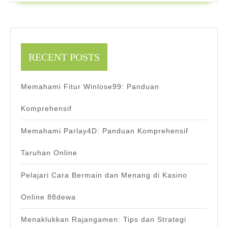
RECENT POSTS
Memahami Fitur Winlose99: Panduan
Komprehensif
Memahami Parlay4D: Panduan Komprehensif
Taruhan Online
Pelajari Cara Bermain dan Menang di Kasino
Online 88dewa
Menaklukkan Rajangamen: Tips dan Strategi