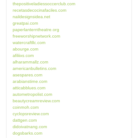
thepositiveladiessoccerclub.com
recetasdecocinafaciles.com
naildesignsidea.net
greatpai.com
paperlanterntheatre.org
freeworshipnetwork.com
watercraftllc.com
abourge.com
afiliixs.com
alharammallz.com
americanbulletins.com
asespares.com
arabianstime.com
atticabblues.com
autometropolist.com
beautycreamreview.com
coinmoh.com
cyclopsreview.com
dattgen.com
didoivatnang.com
dogsbarks.com