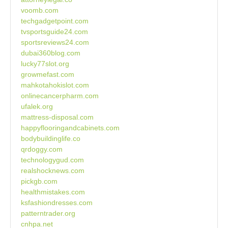
voomb.com
techgadgetpoint.com
tvsportsguide24.com
sportsreviews24.com
dubai360blog.com
lucky77slot.org
growmefast.com
mahkotahokislot.com
onlinecancerpharm.com
ufalek.org
mattress-disposal.com
happyflooringandcabinets.com
bodybuildinglife.co
qrdoggy.com
technologygud.com
realshocknews.com
pickgb.com
healthmistakes.com
ksfashiondresses.com
patterntrader.org
cnhpa.net