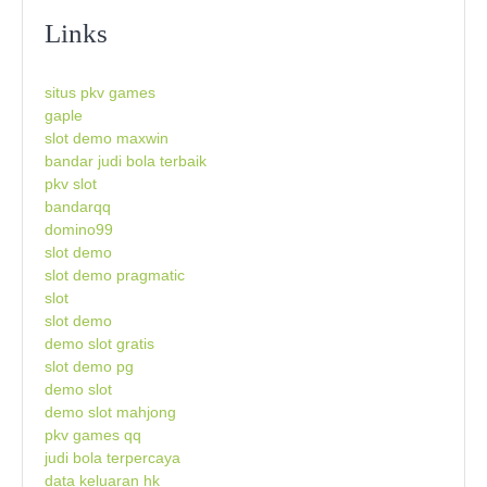
Links
situs pkv games
gaple
slot demo maxwin
bandar judi bola terbaik
pkv slot
bandarqq
domino99
slot demo
slot demo pragmatic
slot
slot demo
demo slot gratis
slot demo pg
demo slot
demo slot mahjong
pkv games qq
judi bola terpercaya
data keluaran hk