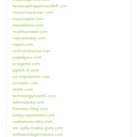
landscapinggainesvillefl.com
maisonhauturier.com
mascreator.com
menafahmi.com
mukhtarmeer.com
nascartoday.com
nqted.com
nzdriverlicence.com
pagalguru.com
pcegame.com
pgslot-r2.com
ws-expression.com
zchotels.com
zepfo.com
technologynews5.com
teknoeduka.com
thenews-blog.com
todaycryptotimes.com
usabonuscodes.com
sm-satta-makta-gods.com
softwaredegimnasios.com