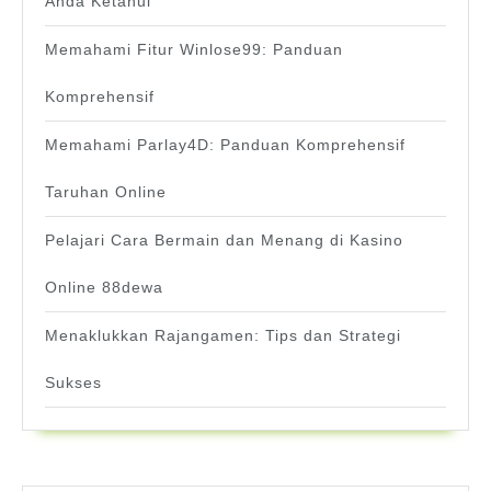
Anda Ketahui
Memahami Fitur Winlose99: Panduan
Komprehensif
Memahami Parlay4D: Panduan Komprehensif
Taruhan Online
Pelajari Cara Bermain dan Menang di Kasino
Online 88dewa
Menaklukkan Rajangamen: Tips dan Strategi
Sukses