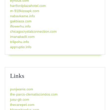
byhous.com
hartfordplazahotel.com
m-918kissapk.com
nabavkame.info
gakbiasa.com
iflowerhu.info
chicagocrystalconnection.com
imanabadii.com
trilipohu.info
appruptio.info
Links
punjwanis.com
the-parcs-clematiscondos.com
jusu-gb.com
thecarepet.com
blogwriterplus.com