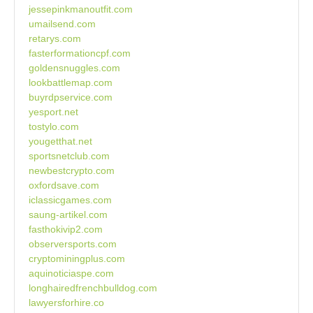
jessepinkmanoutfit.com
umailsend.com
retarys.com
fasterformationcpf.com
goldensnuggles.com
lookbattlemap.com
buyrdpservice.com
yesport.net
tostylo.com
yougetthat.net
sportsnetclub.com
newbestcrypto.com
oxfordsave.com
iclassicgames.com
saung-artikel.com
fasthokivip2.com
observersports.com
cryptominingplus.com
aquinoticiaspe.com
longhairedfrenchbulldog.com
lawyersforhire.co