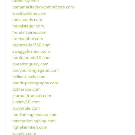
oxweekly.com
panamacitydeckcontractors.com
westfashions.com
toolshandy.com
travelstager.com
trendinspires.com
rannyephul.com
reportradar360.com
swaggyfashion.com
taraftariumtv10.com
questionquery.com
bodybuildinglegend.com
brilliant-nails.com
dandr-photography.com
dokteroce.com
journal-francais.com
justintv10.com
lawyerule.com
mediamingleseaco.com
mtsmarketingblog.com
nghekiemtien.com
wasirku.com