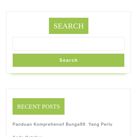
SEARCH
Search
RECENT POSTS
Panduan Komprehensif Bunga99: Yang Perlu