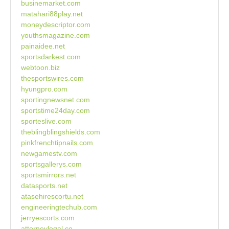
businemarket.com
matahari88play.net
moneydescriptor.com
youthsmagazine.com
painaidee.net
sportsdarkest.com
webtoon.biz
thesportswires.com
hyungpro.com
sportingnewsnet.com
sportstime24day.com
sporteslive.com
theblingblingshields.com
pinkfrenchtipnails.com
newgamestv.com
sportsgallerys.com
sportsmirrors.net
datasports.net
atasehirescortu.net
engineeringtechub.com
jerryescorts.com
attorneylegal.co