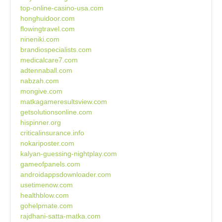
top-online-casino-usa.com
honghuidoor.com
flowingtravel.com
nineniki.com
brandiospecialists.com
medicalcare7.com
adtennaball.com
nabzah.com
mongive.com
matkagameresultsview.com
getsolutionsonline.com
hispinner.org
criticalinsurance.info
nokariposter.com
kalyan-guessing-nightplay.com
gameofpanels.com
androidappsdownloader.com
usetimenow.com
healthblow.com
gohelpmate.com
rajdhani-satta-matka.com