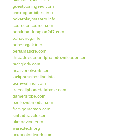
guestpostingseo.com
casinogambitpro.info
pokerplaymasters.info
courseoncourse.com
bantinbatdongsan247.com
bahednog.info
bahenxgek.info
pertamaskre.com
threadsvideoandphotodownloader.com
techgiddy.com
usalivenetwork.com
jackpotrushonline.info
ucnewshindi.com
freecellphonedatabase.com
gamersrope.com
exellewebmedia.com
free-gamestop.com
sinbadtravels.com
ukmagzine.com
wareztech.org
usabestnetwork.com