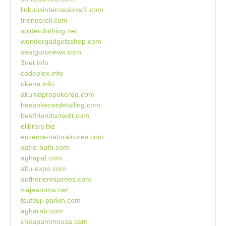
linkuusinternasional1.com
friendsroll.com
spiderclothing.net
wondergadgetsshop.com
seatgurunews.com
3net.info
codeplex.info
okena.info
akunidpropokerqq.com
bespokecardetailing.com
bestfriendscredit.com
elibrary.biz
eczema-naturalcures.com
astro-bath.com
aghapal.com
altu-expo.com
authorjennijames.com
viajearoma.net
tsutsuji-parkin.com
agharab.com
cheapammousa.com