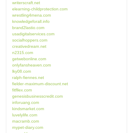
writerscraft.net
elearning-childprotection.com
wrestling4mena.com
knowledgeforall.info
brand2lastio.com
usadigitalservices.com
socialhoppers.com
creativedream.net
n2315.com
getwebonline.com
onlyfansheaven.com
lky08.com
ralph-fiennes.net
fielder-maximum-discount.net
fitfllex.com
genesisbusinesscredit.com
inforuang.com
kindsmarket.com
luvelylife.com
macramb.com
mypet-diary.com