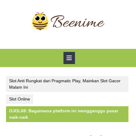
Skip
to
content
Open
Button
Slot Anti Rungkat dari Pragmatic Play, Mainkan Slot Gacor
Malam Ini
Slot Online
OJOL69: Bagaimana platform ini mengganggu pasar
naik-naik