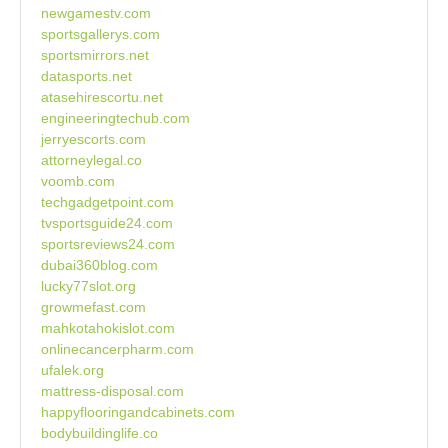
newgamestv.com
sportsgallerys.com
sportsmirrors.net
datasports.net
atasehirescortu.net
engineeringtechub.com
jerryescorts.com
attorneylegal.co
voomb.com
techgadgetpoint.com
tvsportsguide24.com
sportsreviews24.com
dubai360blog.com
lucky77slot.org
growmefast.com
mahkotahokislot.com
onlinecancerpharm.com
ufalek.org
mattress-disposal.com
happyflooringandcabinets.com
bodybuildinglife.co