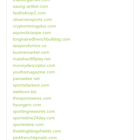
saung-artikel.com
fasthokivip2.com
observersports.com
cryptominingplus.com
aquinoticiaspe.com
longhairedfrenchbulldog.com
lawyersforhire.co
businemarket.com
matahari88play.net
moneydescriptor.com
youthsmagazine.com
painaidee.net
sportsdarkest.com
webtoon.biz
thesportswires.com
hyungpro.com
sportingnewsnet.com
sportstime24day.com
sporteslive.com
theblingblingshields.com
pinkfrenchtipnails.com