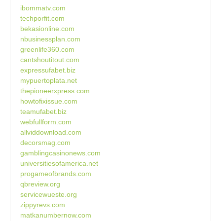
ibommatv.com
techporfit.com
bekasionline.com
nbusinessplan.com
greenlife360.com
cantshoutitout.com
expressufabet.biz
mypuertoplata.net
thepioneerxpress.com
howtofixissue.com
teamufabet.biz
webfullform.com
allviddownload.com
decorsmag.com
gamblingcasinonews.com
universitiesofamerica.net
progameofbrands.com
qbreview.org
servicewueste.org
zippyrevs.com
matkanumbernow.com