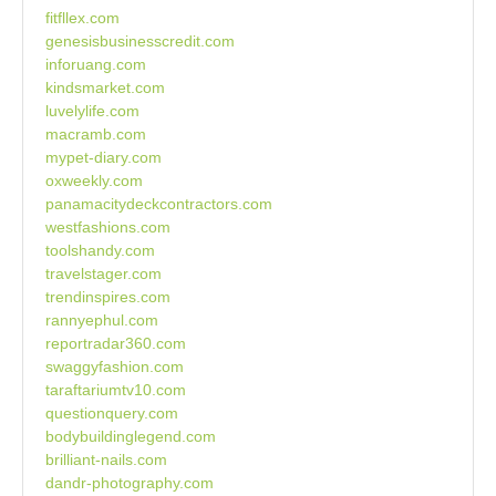
fitfllex.com
genesisbusinesscredit.com
inforuang.com
kindsmarket.com
luvelylife.com
macramb.com
mypet-diary.com
oxweekly.com
panamacitydeckcontractors.com
westfashions.com
toolshandy.com
travelstager.com
trendinspires.com
rannyephul.com
reportradar360.com
swaggyfashion.com
taraftariumtv10.com
questionquery.com
bodybuildinglegend.com
brilliant-nails.com
dandr-photography.com