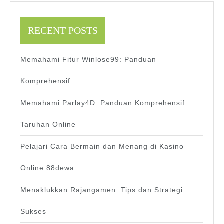
RECENT POSTS
Memahami Fitur Winlose99: Panduan
Komprehensif
Memahami Parlay4D: Panduan Komprehensif
Taruhan Online
Pelajari Cara Bermain dan Menang di Kasino
Online 88dewa
Menaklukkan Rajangamen: Tips dan Strategi
Sukses