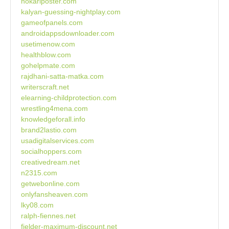
nokariposter.com
kalyan-guessing-nightplay.com
gameofpanels.com
androidappsdownloader.com
usetimenow.com
healthblow.com
gohelpmate.com
rajdhani-satta-matka.com
writerscraft.net
elearning-childprotection.com
wrestling4mena.com
knowledgeforall.info
brand2lastio.com
usadigitalservices.com
socialhoppers.com
creativedream.net
n2315.com
getwebonline.com
onlyfansheaven.com
lky08.com
ralph-fiennes.net
fielder-maximum-discount.net