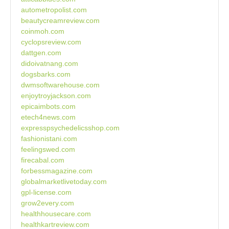
autometropolist.com
beautycreamreview.com
coinmoh.com
cyclopsreview.com
dattgen.com
didoivatnang.com
dogsbarks.com
dwmsoftwarehouse.com
enjoytroyjackson.com
epicaimbots.com
etech4news.com
expresspsychedelicsshop.com
fashionistani.com
feelingswed.com
firecabal.com
forbessmagazine.com
globalmarketlivetoday.com
gpl-license.com
grow2every.com
healthhousecare.com
healthkartreview.com