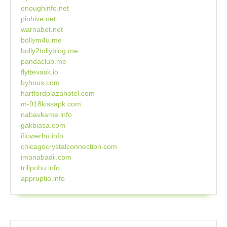
enoughinfo.net
pinhive.net
warnabet.net
bollym4u.me
bolly2tollyblog.me
pandaclub.me
flyttevask.io
byhous.com
hartfordplazahotel.com
m-918kissapk.com
nabavkame.info
gakbiasa.com
iflowerhu.info
chicagocrystalconnection.com
imanabadii.com
trilipohu.info
appruptio.info