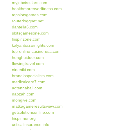
myjobcirculars.com
healthmoreoverfitness.com
topslotxgames.com
routerloggnet.net
dantella6.com
slotsgamesone.com
hispinzone.com
kalyanbazarnights.com
top-online-casino-usa.com
honghuidoor.com
flowingtravel.com
nineniki.com
brandiospecialists.com
medicalcare7.com
adtennaball.com
nabzah.com
mongive.com
matkagameresultsview.com
getsolutionsonline.com
hispinner.org
criticalinsurance.info