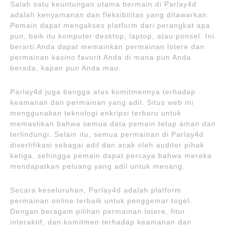
Salah satu keuntungan utama bermain di Parlay4d
adalah kenyamanan dan fleksibilitas yang ditawarkan.
Pemain dapat mengakses platform dari perangkat apa
pun, baik itu komputer desktop, laptop, atau ponsel. Ini
berarti Anda dapat memainkan permainan lotere dan
permainan kasino favorit Anda di mana pun Anda
berada, kapan pun Anda mau.
Parlay4d juga bangga atas komitmennya terhadap
keamanan dan permainan yang adil. Situs web ini
menggunakan teknologi enkripsi terbaru untuk
memastikan bahwa semua data pemain tetap aman dan
terlindungi. Selain itu, semua permainan di Parlay4d
disertifikasi sebagai adil dan acak oleh auditor pihak
ketiga, sehingga pemain dapat percaya bahwa mereka
mendapatkan peluang yang adil untuk menang.
Secara keseluruhan, Parlay4d adalah platform
permainan online terbaik untuk penggemar togel.
Dengan beragam pilihan permainan lotere, fitur
interaktif, dan komitmen terhadap keamanan dan