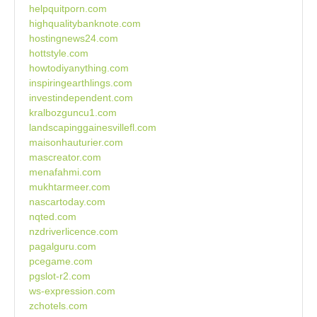
helpquitporn.com
highqualitybanknote.com
hostingnews24.com
hottstyle.com
howtodiyanything.com
inspiringearthlings.com
investindependent.com
kralbozguncu1.com
landscapinggainesvillefl.com
maisonhauturier.com
mascreator.com
menafahmi.com
mukhtarmeer.com
nascartoday.com
nqted.com
nzdriverlicence.com
pagalguru.com
pcegame.com
pgslot-r2.com
ws-expression.com
zchotels.com