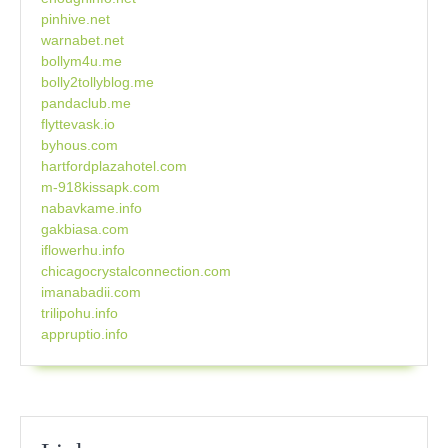
pinhive.net
warnabet.net
bollym4u.me
bolly2tollyblog.me
pandaclub.me
flyttevask.io
byhous.com
hartfordplazahotel.com
m-918kissapk.com
nabavkame.info
gakbiasa.com
iflowerhu.info
chicagocrystalconnection.com
imanabadii.com
trilipohu.info
appruptio.info