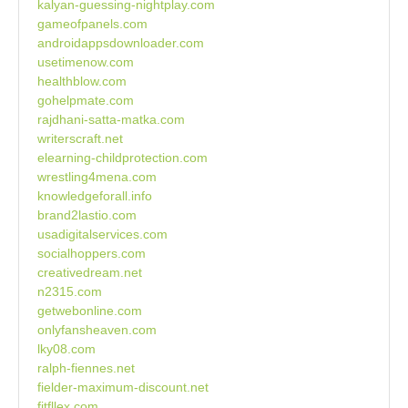
kalyan-guessing-nightplay.com
gameofpanels.com
androidappsdownloader.com
usetimenow.com
healthblow.com
gohelpmate.com
rajdhani-satta-matka.com
writerscraft.net
elearning-childprotection.com
wrestling4mena.com
knowledgeforall.info
brand2lastio.com
usadigitalservices.com
socialhoppers.com
creativedream.net
n2315.com
getwebonline.com
onlyfansheaven.com
lky08.com
ralph-fiennes.net
fielder-maximum-discount.net
fitfllex.com