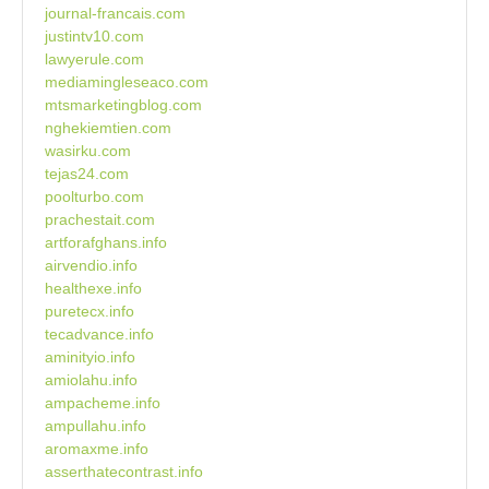
journal-francais.com
justintv10.com
lawyerule.com
mediamingleseaco.com
mtsmarketingblog.com
nghekiemtien.com
wasirku.com
tejas24.com
poolturbo.com
prachestait.com
artforafghans.info
airvendio.info
healthexe.info
puretecx.info
tecadvance.info
aminityio.info
amiolahu.info
ampacheme.info
ampullahu.info
aromaxme.info
asserthatecontrast.info