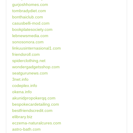
gurjoshhomes.com
tombradydiet.com
bonthaiclub.com
casusbelli-mod.com
bookplatesociety.com
lebnewsmedia.com
sonosonora.com
linkuusinternasional1.com
friendsroll.com
spiderclothing.net
wondergadgetsshop.com
seatgurunews.com
3net.info
codeplex.info
okena.info
akunidpropokerqq.com
bespokecardetailing.com
bestfriendscredit.com
elibrary.biz
eczema-naturalcures.com
astro-bath.com