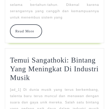
selama bertahun-tahun. Dikenal karena
Hacker
serangannya yang canggih dan kemampuannya
Indonesia
untuk menembus sistem yang
Mengubah
Read
Read More
Permainan
More
Temui Sangathoki: Bintang
Yang Meningkat Di Industri
Temui
Musik
Sangathoki:
[ad_1] Di dunia musik yang terus berkembang,
Bintang
talenta baru terus muncul dan menawan dengan
Yang
suara dan gaya unik mereka. Salah satu bintang
yang sedang naik daun dalam industri musik