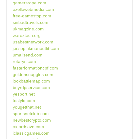
gamersrope.com
exellewebmedia.com
free-gamestop.com
sinbadtravels.com
ukmagzine.com
wareztech.org
usabestnetwork.com
jessepinkmanoutfit.com
umailsend.com
retarys.com
fasterformationcpf.com
goldensnuggles.com
lookbattlemap.com
buyrdpservice.com
yesport.net
tostylo.com
yougetthat.net
sportsnetclub.com
newbestcrypto.com
oxfordsave.com
iclassicgames.com