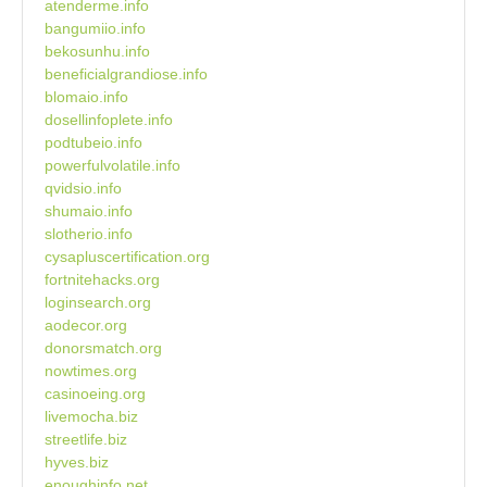
atenderme.info
bangumiio.info
bekosunhu.info
beneficialgrandiose.info
blomaio.info
dosellinfoplete.info
podtubeio.info
powerfulvolatile.info
qvidsio.info
shumaio.info
slotherio.info
cysapluscertification.org
fortnitehacks.org
loginsearch.org
aodecor.org
donorsmatch.org
nowtimes.org
casinoeing.org
livemocha.biz
streetlife.biz
hyves.biz
enoughinfo.net