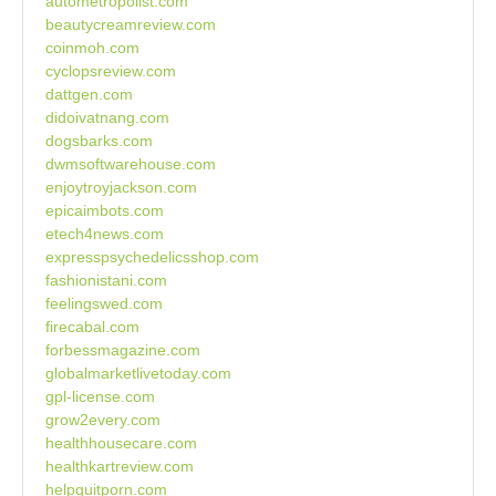
autometropolist.com
beautycreamreview.com
coinmoh.com
cyclopsreview.com
dattgen.com
didoivatnang.com
dogsbarks.com
dwmsoftwarehouse.com
enjoytroyjackson.com
epicaimbots.com
etech4news.com
expresspsychedelicsshop.com
fashionistani.com
feelingswed.com
firecabal.com
forbessmagazine.com
globalmarketlivetoday.com
gpl-license.com
grow2every.com
healthhousecare.com
healthkartreview.com
helpquitporn.com