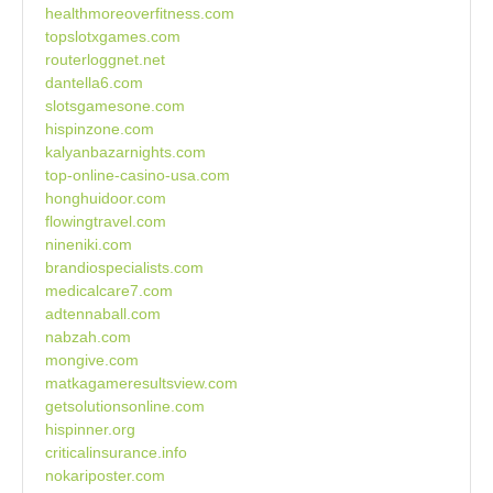
healthmoreoverfitness.com
topslotxgames.com
routerloggnet.net
dantella6.com
slotsgamesone.com
hispinzone.com
kalyanbazarnights.com
top-online-casino-usa.com
honghuidoor.com
flowingtravel.com
nineniki.com
brandiospecialists.com
medicalcare7.com
adtennaball.com
nabzah.com
mongive.com
matkagameresultsview.com
getsolutionsonline.com
hispinner.org
criticalinsurance.info
nokariposter.com