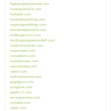
highqualitybanknote.com
hostingnews24.com
hottstyle.com
howtodiyanything.com
inspiringearthlings.com
investindependent.com
kralbozguncu1.com
landscapinggainesvillefl.com
maisonhauturier.com
mascreator.com
menafahmi.com
mukhtarmeer.com
nascartoday.com
nqted.com
nzdriverlicence.com
pagalguru.com
pcegame.com
pgslot-r2.com
ws-expression.com
zchotels.com
zepfo.com