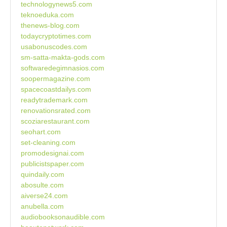
technologynews5.com
teknoeduka.com
thenews-blog.com
todaycryptotimes.com
usabonuscodes.com
sm-satta-makta-gods.com
softwaredegimnasios.com
soopermagazine.com
spacecoastdailys.com
readytrademark.com
renovationsrated.com
scoziarestaurant.com
seohart.com
set-cleaning.com
promodesignai.com
publicistspaper.com
quindaily.com
abosulte.com
aiverse24.com
anubella.com
audiobooksonaudible.com