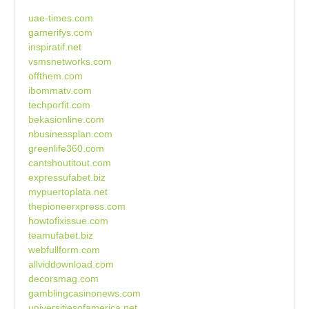
uae-times.com
gamerifys.com
inspiratif.net
vsmsnetworks.com
offthem.com
ibommatv.com
techporfit.com
bekasionline.com
nbusinessplan.com
greenlife360.com
cantshoutitout.com
expressufabet.biz
mypuertoplata.net
thepioneerxpress.com
howtofixissue.com
teamufabet.biz
webfullform.com
allviddownload.com
decorsmag.com
gamblingcasinonews.com
universitiesofamerica.net