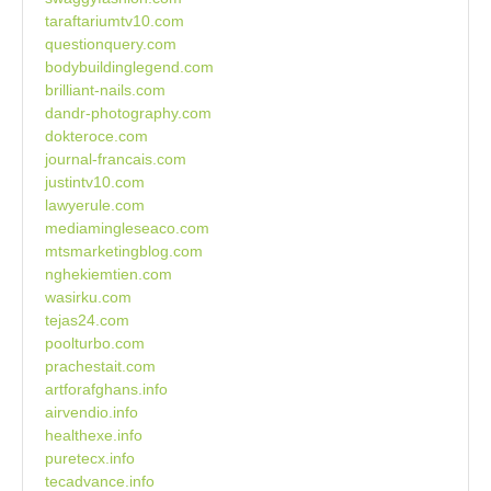
taraftariumtv10.com
questionquery.com
bodybuildinglegend.com
brilliant-nails.com
dandr-photography.com
dokteroce.com
journal-francais.com
justintv10.com
lawyerule.com
mediamingleseaco.com
mtsmarketingblog.com
nghekiemtien.com
wasirku.com
tejas24.com
poolturbo.com
prachestait.com
artforafghans.info
airvendio.info
healthexe.info
puretecx.info
tecadvance.info