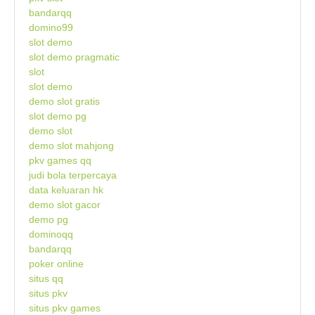
bandarqq
domino99
slot demo
slot demo pragmatic
slot
slot demo
demo slot gratis
slot demo pg
demo slot
demo slot mahjong
pkv games qq
judi bola terpercaya
data keluaran hk
demo slot gacor
demo pg
dominoqq
bandarqq
poker online
situs qq
situs pkv
situs pkv games