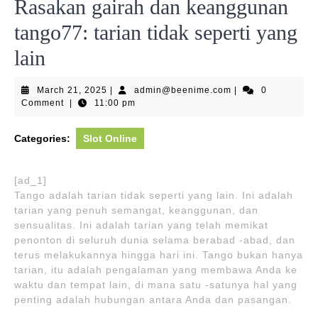
Rasakan gairah dan keanggunan
tango77: tarian tidak seperti yang
lain
March
admin@beenime.c
March 21, 2025
|
admin@beenime.com
|
0
21,
Comment
|
11:00 pm
2025
Categories:
Slot Online
[ad_1]
Tango adalah tarian tidak seperti yang lain. Ini adalah
tarian yang penuh semangat, keanggunan, dan
sensualitas. Ini adalah tarian yang telah memikat
penonton di seluruh dunia selama berabad -abad, dan
terus melakukannya hingga hari ini. Tango bukan hanya
tarian, itu adalah pengalaman yang membawa Anda ke
waktu dan tempat lain, di mana satu -satunya hal yang
penting adalah hubungan antara Anda dan pasangan.