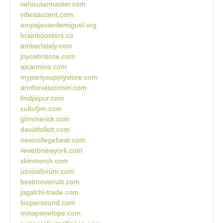
vehicularmaster.com
vibesaccent.com
ampajavierdemiguel.org
brainboosters.co
amberlately.com
joycebriscoe.com
aicarmina.com
mypartysupplystore.com
annforwisconsin.com
findjaipur.com
cultofjim.com
glimmerick.com
davidfollett.com
newcollegebeat.com
reverbnewyork.com
skinmerch.com
usvisaforum.com
bestmovierulz.com
jagalchi-trade.com
loopersound.com
minapenelope.com