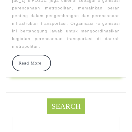
[ad_1] MPO212, juga dikenal sebagai organisasi
MPO
perencanaan metropolitan, memainkan peran
Dala
penting dalam pengembangan dan perencanaan
infrastruktur transportasi. Organisasi -organisasi
Infras
ini bertanggung jawab untuk mengoordinasikan
Trans
kegiatan perencanaan transportasi di daerah
metropolitan,
Read
Read More
More
SEARCH