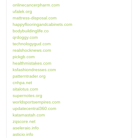
onlinecancerpharm.com
ufalek.org
mattress-disposal.com
happyflooringandcabinets.com
bodybuildinglife.co
qrdoggy.com
technologygud.com
realshocknews.com
pickgb.com
healthmistakes.com
ksfashiondresses.com
patterntrader.org
cnhpa.net
sitalotus.com
supernotes.org
worldsportsempires.com
updatecentral360.com
katamastah.com
zqscore.net
aseleraio.info
asticio.info