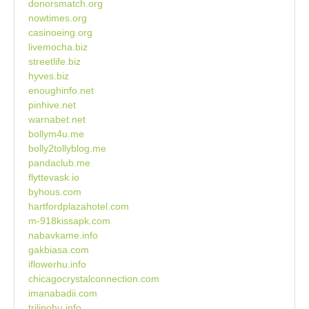
donorsmatch.org
nowtimes.org
casinoeing.org
livemocha.biz
streetlife.biz
hyves.biz
enoughinfo.net
pinhive.net
warnabet.net
bollym4u.me
bolly2tollyblog.me
pandaclub.me
flyttevask.io
byhous.com
hartfordplazahotel.com
m-918kissapk.com
nabavkame.info
gakbiasa.com
iflowerhu.info
chicagocrystalconnection.com
imanabadii.com
trilipohu.info