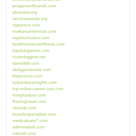
progameofbrands.com
qbreview.org
servicewueste.org
zippyrevs.com
matkanumbernow.com
myjobcirculars.com
healthmoreoverfitness.com
topslotxgames.com
routerloggnet.net
dantella6.com
slotsgamesone.com
hispinzone.com
kalyanbazarnights.com
top-online-casino-usa.com
honghuidoor.com
flowingtravel.com
nineniki.com
brandiospecialists.com
medicalcare7.com
adtennaball.com
nabzah.com