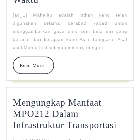
Asal
[ad_1] Mahajitu adalah istilah yang telah
Mahajitu:
digunakan selama berabad -abad untuk
Perjalanan
menggambarkan gaya unik seni bela diri yang
berasal dari kerajaan kuno Asia Tenggara. Asal
Menarik
usul Mahajitu diselimuti misteri, dengan
Melalui
Waktu
Read
Read More
More
Mengungkap Manfaat
MPO212 Dalam
Meng
Infrastruktur Transportasi
Manfa