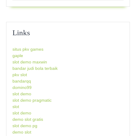
Links
situs pkv games
gaple
slot demo maxwin
bandar judi bola terbaik
pkv slot
bandarqq
domino99
slot demo
slot demo pragmatic
slot
slot demo
demo slot gratis
slot demo pg
demo slot