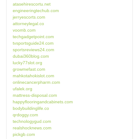
atasehirescortu.net
engineeringtechub.com
jerryescorts.com
attorneylegal.co
voomb.com
techgadgetpoint.com
tvsportsguide24.com
sportsreviews24.com
dubai360blog.com
lucky77slot.org
growmefast.com
mahkotahokislot.com
onlinecancerpharm.com
ufalek.org
mattress-disposal.com
happyflooringandcabinets.com
bodybuildinglife.co
qrdoggy.com
technologygud.com
realshocknews.com
pickgb.com