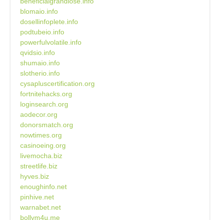
beneficialgrandiose.info
blomaio.info
dosellinfoplete.info
podtubeio.info
powerfulvolatile.info
qvidsio.info
shumaio.info
slotherio.info
cysapluscertification.org
fortnitehacks.org
loginsearch.org
aodecor.org
donorsmatch.org
nowtimes.org
casinoeing.org
livemocha.biz
streetlife.biz
hyves.biz
enoughinfo.net
pinhive.net
warnabet.net
bollym4u.me