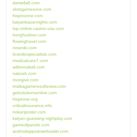
dantella6.com
slotsgamesone.com
hispinzone.com
kalyanbazarnights.com
top-online-casino-usa.com
honghuidoor.com
flowingtravel.com
nineniki.com
brandiospecialists.com
medicalcare7.com
adtennaball.com
nabzah.com
mongive.com
matkagameresultsview.com
getsolutionsonline.com
hispinner.org
criticalinsurance.info
nokariposter.com
kalyan-guessing-nightplay.com
gameofpanels.com
androidappsdownloader.com