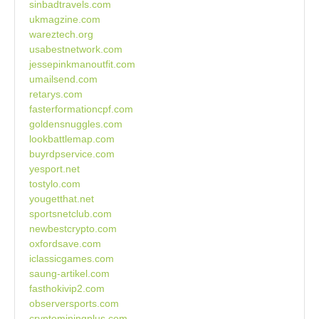
sinbadtravels.com
ukmagzine.com
wareztech.org
usabestnetwork.com
jessepinkmanoutfit.com
umailsend.com
retarys.com
fasterformationcpf.com
goldensnuggles.com
lookbattlemap.com
buyrdpservice.com
yesport.net
tostylo.com
yougetthat.net
sportsnetclub.com
newbestcrypto.com
oxfordsave.com
iclassicgames.com
saung-artikel.com
fasthokivip2.com
observersports.com
cryptominingplus.com