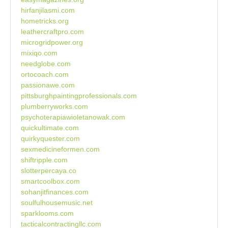
hirfanjilasmi.com
hometricks.org
leathercraftpro.com
microgridpower.org
mixiqo.com
needglobe.com
ortocoach.com
passionawe.com
pittsburghpaintingprofessionals.com
plumberryworks.com
psychoterapiawioletanowak.com
quickultimate.com
quirkyquester.com
sexmedicineformen.com
shiftripple.com
slotterpercaya.co
smartcoolbox.com
sohanjitfinances.com
soulfulhousemusic.net
sparklooms.com
tacticalcontractingllc.com