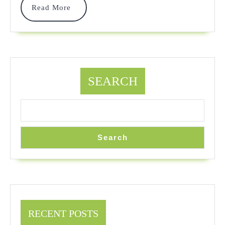
Waktu
Read
Read More
More
SEARCH
Search
RECENT POSTS