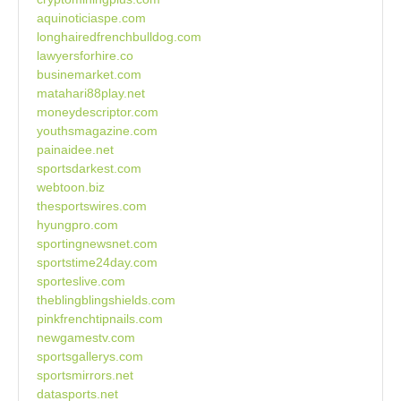
aquinoticiaspe.com
longhairedfrenchbulldog.com
lawyersforhire.co
businemarket.com
matahari88play.net
moneydescriptor.com
youthsmagazine.com
painaidee.net
sportsdarkest.com
webtoon.biz
thesportswires.com
hyungpro.com
sportingnewsnet.com
sportstime24day.com
sporteslive.com
theblingblingshields.com
pinkfrenchtipnails.com
newgamestv.com
sportsgallerys.com
sportsmirrors.net
datasports.net