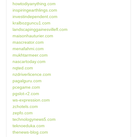
howtodiyanything.com
inspiringearthlings.com
investindependent.com
kralbozguncu1.com
landscapinggainesvillefl.com
maisonhauturier.com
mascreator.com
menafahmi.com
mukhtarmeer.com
nascartoday.com
nqted.com
nzdriverlicence.com
pagalguru.com
pcegame.com
pgslot-r2.com
ws-expression.com
zchotels.com
zepfo.com
technologynews5.com
teknoeduka.com
thenews-blog.com