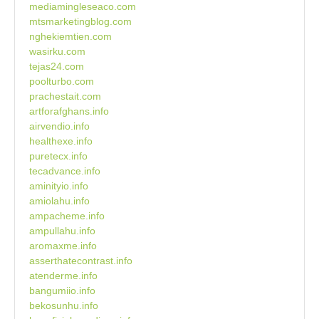
mediamingleseaco.com
mtsmarketingblog.com
nghekiemtien.com
wasirku.com
tejas24.com
poolturbo.com
prachestait.com
artforafghans.info
airvendio.info
healthexe.info
puretecx.info
tecadvance.info
aminityio.info
amiolahu.info
ampacheme.info
ampullahu.info
aromaxme.info
asserthatecontrast.info
atenderme.info
bangumiio.info
bekosunhu.info