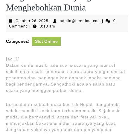
Menghebohkan Dunia
October
admin@beenime
October 26, 2025
|
admin@beenime.com
|
0
26,
Comment
|
3:13 am
2025
Categories:
Slot Online
[ad_1]
Dalam dunia musik, ada suara-suara yang muncul
sekali dalam satu generasi, suara-suara yang memikat
penonton dan meninggalkan dampak jangka panjang
bagi pendengarnya. Sangathoki adalah salah satu
suara yang menggemparkan dunia.
Berasal dari sebuah desa kecil di Nepal, Sangathoki
selalu memiliki kecintaan terhadap musik. Sejak usia
muda, dia bernyanyi di acara dan festival lokal,
menunjukkan bakat alami dan suaranya yang kuat.
Jangkauan vokalnya yang unik dan penyampaian