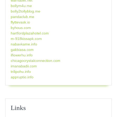
warnabet.net
bollym4u.me
bolly2tollyblog.me
pandaclub.me
flyttevask.io
byhous.com
hartfordplazahotel.com
m-918kissapk.com
nabavkame.info
gakbiasa.com
iflowerhu.info
chicagocrystalconnection.com
imanabadii.com
trilipohu.info
appruptio.info
Links