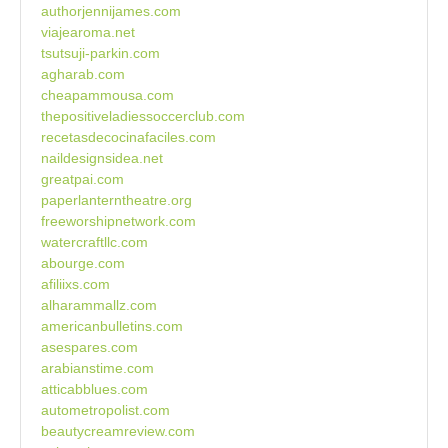
authorjennijames.com
viajearoma.net
tsutsuji-parkin.com
agharab.com
cheapammousa.com
thepositiveladiessoccerclub.com
recetasdecocinafaciles.com
naildesignsidea.net
greatpai.com
paperlanterntheatre.org
freeworshipnetwork.com
watercraftllc.com
abourge.com
afiliixs.com
alharammallz.com
americanbulletins.com
asespares.com
arabianstime.com
atticabblues.com
autometropolist.com
beautycreamreview.com