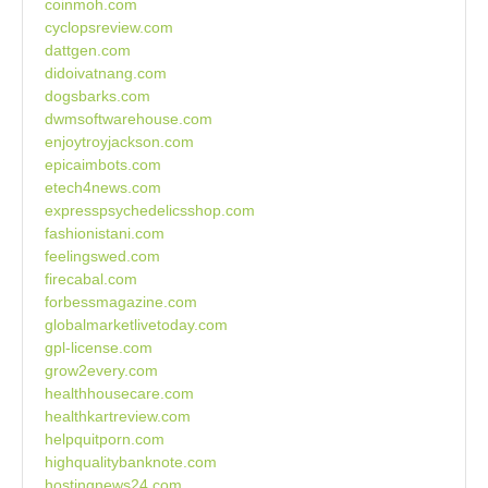
coinmoh.com
cyclopsreview.com
dattgen.com
didoivatnang.com
dogsbarks.com
dwmsoftwarehouse.com
enjoytroyjackson.com
epicaimbots.com
etech4news.com
expresspsychedelicsshop.com
fashionistani.com
feelingswed.com
firecabal.com
forbessmagazine.com
globalmarketlivetoday.com
gpl-license.com
grow2every.com
healthhousecare.com
healthkartreview.com
helpquitporn.com
highqualitybanknote.com
hostingnews24.com