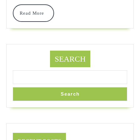
Nusa89
Read
Read More
More
SEARCH
Search