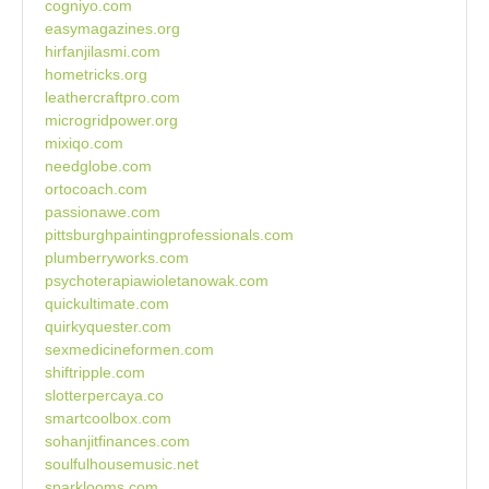
cogniyo.com
easymagazines.org
hirfanjilasmi.com
hometricks.org
leathercraftpro.com
microgridpower.org
mixiqo.com
needglobe.com
ortocoach.com
passionawe.com
pittsburghpaintingprofessionals.com
plumberryworks.com
psychoterapiawioletanowak.com
quickultimate.com
quirkyquester.com
sexmedicineformen.com
shiftripple.com
slotterpercaya.co
smartcoolbox.com
sohanjitfinances.com
soulfulhousemusic.net
sparklooms.com