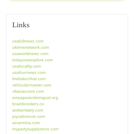
Links
usafullnewz.com
uktimenetwork.com
usaworldnewz.com
todayusaexplore.com
usalocality.com
usafournewz.com
thebalochhal.com
vehicularmaster.com
vibesaccent.com
ampajavierdemiguel.org
brainboosters.co
amberlately.com
joycebriscoe.com
aicarmina.com
mypartysupplystore.com