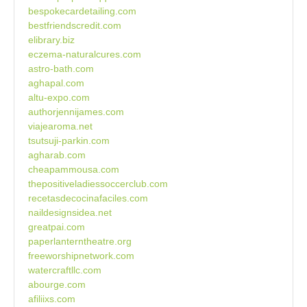
bespokecardetailing.com
bestfriendscredit.com
elibrary.biz
eczema-naturalcures.com
astro-bath.com
aghapal.com
altu-expo.com
authorjennijames.com
viajearoma.net
tsutsuji-parkin.com
agharab.com
cheapammousa.com
thepositiveladiessoccerclub.com
recetasdecocinafaciles.com
naildesignsidea.net
greatpai.com
paperlanterntheatre.org
freeworshipnetwork.com
watercraftllc.com
abourge.com
afiliixs.com