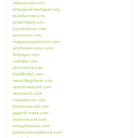
vibesaccent.com
ampajavierdemiguel.org
brainboosters.co
amberlately.com
joycebriscoe.com
aicarmina.com
mypartysupplystore.com
annforwisconsin.com
findjaipur.com
cultofjim.com
glimmerick.com
davidfollett.com
newcollegebeat.com
reverbnewyork.com
skinmerch.com
usvisaforum.com
bestmovierulz.com
jagalchi-trade.com
loopersound.com
minapenelope.com
justicereformalliance.com