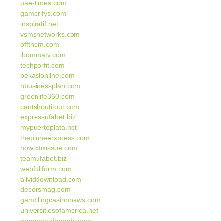
uae-times.com
gamerifys.com
inspiratif.net
vsmsnetworks.com
offthem.com
ibommatv.com
techporfit.com
bekasionline.com
nbusinessplan.com
greenlife360.com
cantshoutitout.com
expressufabet.biz
mypuertoplata.net
thepioneerxpress.com
howtofixissue.com
teamufabet.biz
webfullform.com
allviddownload.com
decorsmag.com
gamblingcasinonews.com
universitiesofamerica.net
progameofbrands.com