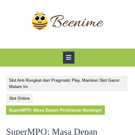
Skip
to
content
Open
Button
Slot Anti Rungkat dari Pragmatic Play, Mainkan Slot Gacor
Malam Ini
Slot Online
SuperMPO: Masa Depan Periklanan Bertarget
SuperMPO: Masa Depan