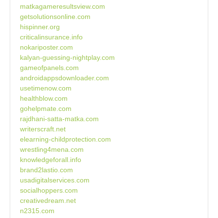
matkagameresultsview.com
getsolutionsonline.com
hispinner.org
criticalinsurance.info
nokariposter.com
kalyan-guessing-nightplay.com
gameofpanels.com
androidappsdownloader.com
usetimenow.com
healthblow.com
gohelpmate.com
rajdhani-satta-matka.com
writerscraft.net
elearning-childprotection.com
wrestling4mena.com
knowledgeforall.info
brand2lastio.com
usadigitalservices.com
socialhoppers.com
creativedream.net
n2315.com