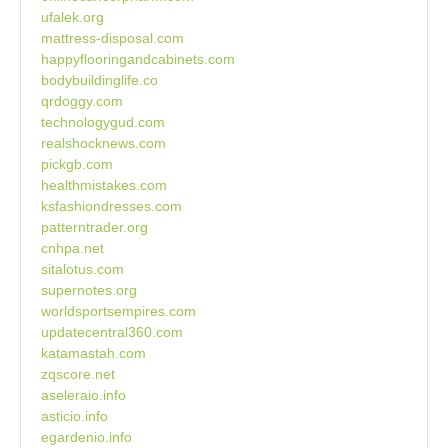
ufalek.org
mattress-disposal.com
happyflooringandcabinets.com
bodybuildinglife.co
qrdoggy.com
technologygud.com
realshocknews.com
pickgb.com
healthmistakes.com
ksfashiondresses.com
patterntrader.org
cnhpa.net
sitalotus.com
supernotes.org
worldsportsempires.com
updatecentral360.com
katamastah.com
zqscore.net
aseleraio.info
asticio.info
egardenio.info