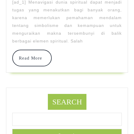
[ad_1] Menavigasi dunia spiritual dapat menjadi
Spi
tugas yang menakutkan bagi banyak orang,
De
karena memerlukan pemahaman mendalam
tentang simbolisme dan kemampuan untuk
Li
menguraikan makna tersembunyi di balik
Me
berbagai elemen spiritual. Salah
Le
Read
Read More
De
More
Si
SEARCH