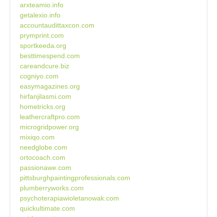
arxteamio.info
getalexio.info
accountaudittaxcon.com
prymprint.com
sportkeeda.org
besttimespend.com
careandcure.biz
cogniyo.com
easymagazines.org
hirfanjilasmi.com
hometricks.org
leathercraftpro.com
microgridpower.org
mixiqo.com
needglobe.com
ortocoach.com
passionawe.com
pittsburghpaintingprofessionals.com
plumberryworks.com
psychoterapiawioletanowak.com
quickultimate.com