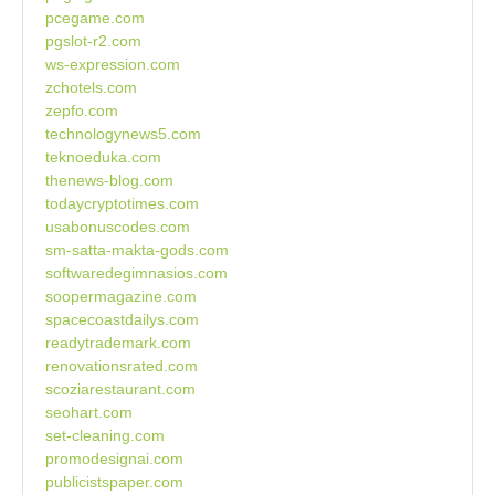
pcegame.com
pgslot-r2.com
ws-expression.com
zchotels.com
zepfo.com
technologynews5.com
teknoeduka.com
thenews-blog.com
todaycryptotimes.com
usabonuscodes.com
sm-satta-makta-gods.com
softwaredegimnasios.com
soopermagazine.com
spacecoastdailys.com
readytrademark.com
renovationsrated.com
scoziarestaurant.com
seohart.com
set-cleaning.com
promodesignai.com
publicistspaper.com