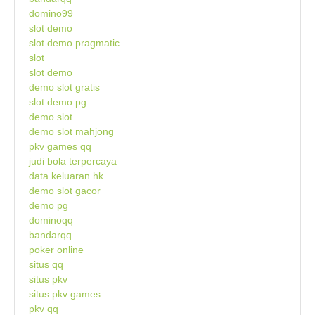
domino99
slot demo
slot demo pragmatic
slot
slot demo
demo slot gratis
slot demo pg
demo slot
demo slot mahjong
pkv games qq
judi bola terpercaya
data keluaran hk
demo slot gacor
demo pg
dominoqq
bandarqq
poker online
situs qq
situs pkv
situs pkv games
pkv qq