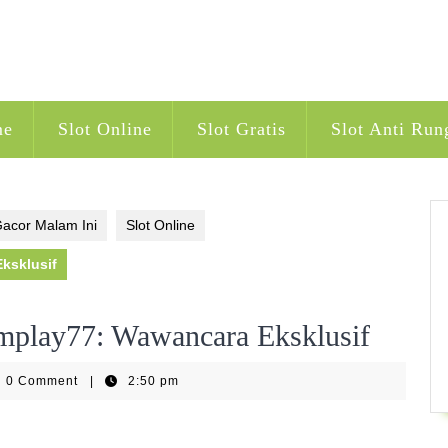
me
Slot Online
Slot Gratis
Slot Anti Run
 Gacor Malam Ini
Slot Online
ksklusif
mplay77: Wawancara Eksklusif
@beenime.com
0 Comment
|
2:50 pm