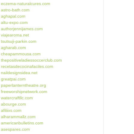
eczema-naturalcures.com
astro-bath.com
aghapal.com
altu-expo.com
authorjennijames.com
viajearoma.net
tsutsuji-parkin.com
agharab.com
cheapammousa.com
thepositiveladiessoccerclub.com
recetasdecocinafaciles.com
naildesignsidea.net
greatpai.com
paperlanterntheatre.org
freeworshipnetwork.com
watercraftllc.com
abourge.com
afiliixs.com
alharammallz.com
americanbulletins.com
asespares.com