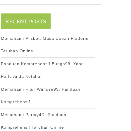
RECENT POSTS
Memahami Plisbet: Masa Depan Platform
Taruhan Online
Panduan Komprehensif Bunga99: Yang
Perlu Anda Ketahui
Memahami Fitur Winlose99: Panduan
Komprehensif
Memahami Parlay4D: Panduan
Komprehensif Taruhan Online