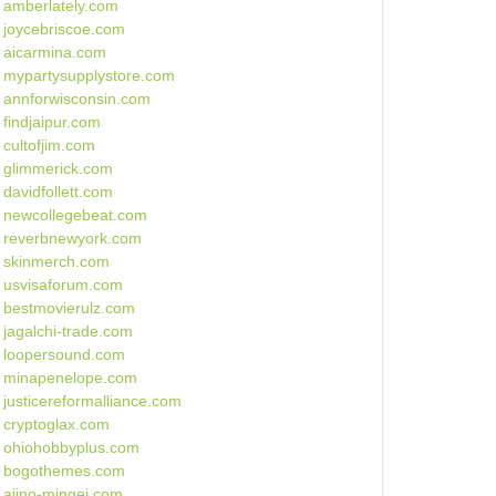
amberlately.com
joycebriscoe.com
88:
aicarmina.com
mypartysupplystore.com
annforwisconsin.com
findjaipur.com
cultofjim.com
glimmerick.com
davidfollett.com
newcollegebeat.com
reverbnewyork.com
skinmerch.com
usvisaforum.com
bestmovierulz.com
jagalchi-trade.com
loopersound.com
minapenelope.com
justicereformalliance.com
cryptoglax.com
ohiohobbyplus.com
bogothemes.com
ajino-mingei.com