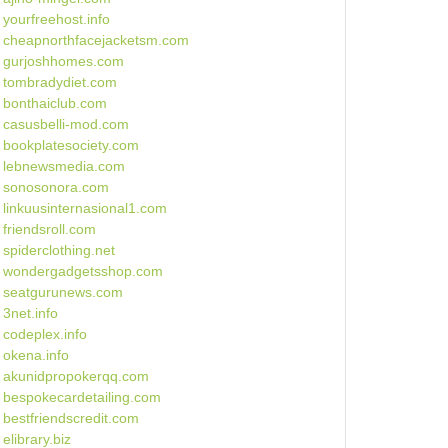
yourfreehost.info
cheapnorthfacejacketsm.com
gurjoshhomes.com
tombradydiet.com
bonthaiclub.com
casusbelli-mod.com
bookplatesociety.com
lebnewsmedia.com
sonosonora.com
linkuusinternasional1.com
friendsroll.com
spiderclothing.net
wondergadgetsshop.com
seatgurunews.com
3net.info
codeplex.info
okena.info
akunidpropokerqq.com
bespokecardetailing.com
bestfriendscredit.com
elibrary.biz