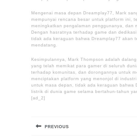
Mengenai masa depan Dreamplay77, Mark sanga
mempunyai rencana besar untuk platform ini,
meningkatkan pengalaman penggunanya, dan me
Dengan hasratnya terhadap game dan dedikasin
tidak ada keraguan bahwa Dreamplay77 akan t
mendatang.
Kesimpulannya, Mark Thompson adalah dalang d
yang telah memikat para gamer di seluruh du
terhadap komunitas, dan dorongannya untuk me
menciptakan platform yang menonjol di indust
untuk masa depan, tidak ada keraguan bahwa 
listrik di dunia game selama bertahun-tahun y
[ad_2]
Post
navigation
PREVIOUS