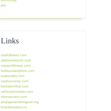
dominoqq
pkv
Links
usafullnewz.com
uktimenetwork.com
usaworldnewz.com
todayusaexplore.com
usalocality.com
usafournewz.com
thebalochhal.com
vehicularmaster.com
vibesaccent.com
ampajavierdemiguel.org
brainboosters.co