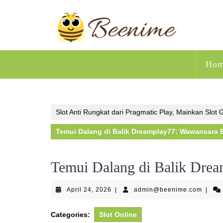
Skip
to
content
Ho
Slot Anti Rungkat dari Pragmatic Play, Mainkan Slot
Temui Dalang di Balik Dreamplay77: Wawancara E
Temui Dalang di Balik Drea
April
admin
April 24, 2026
|
admin@beenime.com
|
24,
2026
Categories:
Slot Online