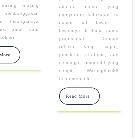
Culinary
Pikiran
masing -masing
adalah nama yang
h membanggakan
Heritage
Warunghoki
menyerang ketakutan ke
an hidangannya
dalam hati lawan -
Perjalanan
ik. Salah satu
lawannya di dunia game
Seorang
kuliner
profesional. Dengan
refleks yang cepat,
Pro
Read
pemikiran strategis, dan
More
Gamer
More
semangat kompetitif yang
Menuju
sengit, Warunghoki88
telah menjadi
Sukses
Read
Read More
More