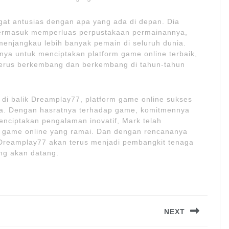
t antusias dengan apa yang ada di depan. Dia
 termasuk memperluas perpustakaan permainannya,
njangkau lebih banyak pemain di seluruh dunia.
ya untuk menciptakan platform game online terbaik,
erus berkembang dan berkembang di tahun-tahun
i balik Dreamplay77, platform game online sukses
nia. Dengan hasratnya terhadap game, komitmennya
nciptakan pengalaman inovatif, Mark telah
ri game online yang ramai. Dan dengan rencananya
Dreamplay77 akan terus menjadi pembangkit tenaga
ang akan datang.
NEXT