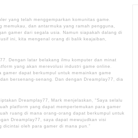
uler yang telah menggemparkan komunitas game.
ang memukau, dan antarmuka yang ramah pengguna,
ngan gamer dari segala usia. Namun siapakah dalang di
if ini, kita mengenal orang di balik keajaiban,
77. Dengan latar belakang ilmu komputer dan minat
tform yang akan merevolusi industri game online.
ra gamer dapat berkumpul untuk memainkan game
, dan bersenang-senang. Dan dengan Dreamplay77, dia
ciptakan Dreamplay77, Mark menjelaskan, “Saya selalu
ebuah platform yang dapat mempertemukan para gamer
ebuah ruang di mana orang-orang dapat berkumpul untuk
ngan Dreamplay77, saya dapat mewujudkan visi
 dicintai oleh para gamer di mana pun.”