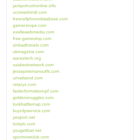
jackpotrushonline.info
ucnewshindi.com
freecellphonedatabase.com
gamersrope.com
exellewebmedia.com
free-gamestop.com
sinbadtravels.com
ukmagzine.com
wareztech.org
usabestnetwork.com
jessepinkmanoutfit.com
umailsend.com
retarys.com
fasterformationcpf.com
goldensnuggles.com
lookbattlemap.com
buyrdpservice.com
yesport.net
tostylo.com
yougetthat.net
sportsnetclub.com