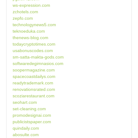
ws-expression.com
zchotels.com
zepfo.com
technologynews5.com
teknoeduka.com
thenews-blog.com
todaycryptotimes.com
usabonuscodes.com
sm-satta-makta-gods.com
softwaredegimnasios.com
soopermagazine.com
spacecoastdailys.com
readytrademark.com
renovationsrated.com
scoziarestaurant.com
seohart.com
set-cleaning.com
promodesignai.com
publicistspaper.com
quindaily.com
abosulte.com