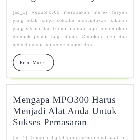
Par
[ad_1] Republik365 merupakan merek fesyen
Pen
yang tidak hanya sekedar menciptakan pakaian
Rep
yang stylish dan trendi, namun juga memberikan
dampak positif bagi dunia. Didirikan oleh dua
Men
individu yang penuh semangat dan
Fes
Etis
Read
Read More
More
Mengapa MPO300 Harus
Menjadi Alat Anda Untuk
Mengapa
Sukses Pemasaran
MPO300
[ad_1] Di dunia digital yang serba cepat saat ini,