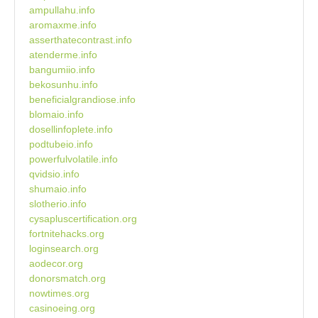
ampullahu.info
aromaxme.info
asserthatecontrast.info
atenderme.info
bangumiio.info
bekosunhu.info
beneficialgrandiose.info
blomaio.info
dosellinfoplete.info
podtubeio.info
powerfulvolatile.info
qvidsio.info
shumaio.info
slotherio.info
cysapluscertification.org
fortnitehacks.org
loginsearch.org
aodecor.org
donorsmatch.org
nowtimes.org
casinoeing.org