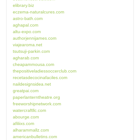
elibrary.biz
eczema-naturalcures.com
astro-bath.com
aghapal.com
altu-expo.com
authorjennijames.com
viajearoma.net
tsutsuji-parkin.com
agharab.com
cheapammousa.com
thepositiveladiessoccerclub.com
recetasdecocinafaciles.com
naildesignsidea.net
greatpai.com
paperlanterntheatre.org
freeworshipnetwork.com
watercraftllc.com
abourge.com
afiliixs.com
alharammallz.com
americanbulletins.com