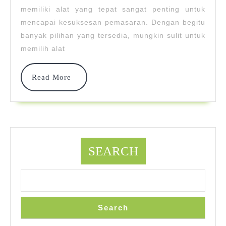
Harus
memiliki alat yang tepat sangat penting untuk
Menjadi
mencapai kesuksesan pemasaran. Dengan begitu
banyak pilihan yang tersedia, mungkin sulit untuk
Alat
memilih alat
Anda
Untuk
Read
Read More
More
Sukses
Pemasaran
SEARCH
Search