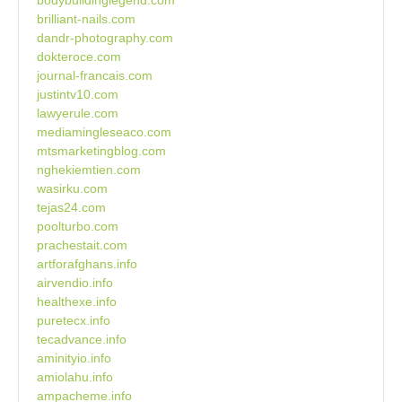
bodybuildinglegend.com
brilliant-nails.com
dandr-photography.com
dokteroce.com
journal-francais.com
justintv10.com
lawyerule.com
mediamingleseaco.com
mtsmarketingblog.com
nghekiemtien.com
wasirku.com
tejas24.com
poolturbo.com
prachestait.com
artforafghans.info
airvendio.info
healthexe.info
puretecx.info
tecadvance.info
aminityio.info
amiolahu.info
ampacheme.info