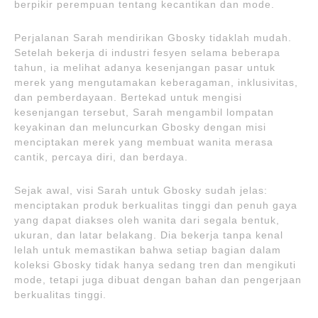
berpikir perempuan tentang kecantikan dan mode.
Perjalanan Sarah mendirikan Gbosky tidaklah mudah.
Setelah bekerja di industri fesyen selama beberapa
tahun, ia melihat adanya kesenjangan pasar untuk
merek yang mengutamakan keberagaman, inklusivitas,
dan pemberdayaan. Bertekad untuk mengisi
kesenjangan tersebut, Sarah mengambil lompatan
keyakinan dan meluncurkan Gbosky dengan misi
menciptakan merek yang membuat wanita merasa
cantik, percaya diri, dan berdaya.
Sejak awal, visi Sarah untuk Gbosky sudah jelas:
menciptakan produk berkualitas tinggi dan penuh gaya
yang dapat diakses oleh wanita dari segala bentuk,
ukuran, dan latar belakang. Dia bekerja tanpa kenal
lelah untuk memastikan bahwa setiap bagian dalam
koleksi Gbosky tidak hanya sedang tren dan mengikuti
mode, tetapi juga dibuat dengan bahan dan pengerjaan
berkualitas tinggi.