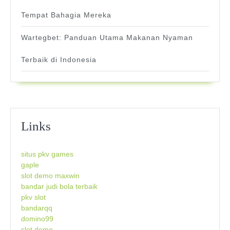
Tempat Bahagia Mereka
Wartegbet: Panduan Utama Makanan Nyaman
Terbaik di Indonesia
Links
situs pkv games
gaple
slot demo maxwin
bandar judi bola terbaik
pkv slot
bandarqq
domino99
slot demo