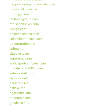
happyflooringandcabinets.com
bodybuildinglife.co
qrdoggy.com
technologygud.com
realshocknews.com
pickgb.com
healthmistakes.com
ksfashiondresses.com
patterntrader.org
cnhpa.net
sitalotus.com
supernotes.org
worldsportsempires.com
updatecentral360.com
katamastah.com
zqscore.net
aseleraio.info
asticio.info
egardenio.info
arxteamio.info
getalexio.info