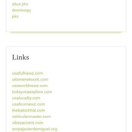
situs pkv
dominoqq
pkv
Links
usafullnewz.com
uktimenetwork.com
usaworldnewz.com
todayusaexplore.com
usalocality.com
usafournewz.com
thebalochhal.com
vehicularmaster.com
vibesaccent.com
ampajavierdemiguel.org