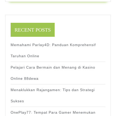
RECENT POSTS
Memahami Parlay4D: Panduan Komprehensif
Taruhan Online
Pelajari Cara Bermain dan Menang di Kasino
Online 88dewa
Menaklukkan Rajangamen: Tips dan Strategi
Sukses
OnePlay77: Tempat Para Gamer Menemukan