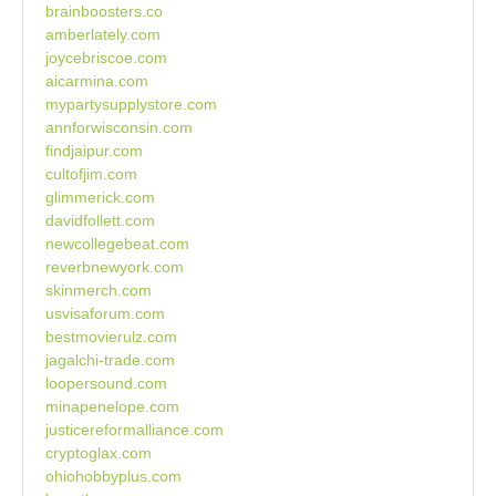
brainboosters.co
amberlately.com
joycebriscoe.com
aicarmina.com
mypartysupplystore.com
annforwisconsin.com
findjaipur.com
cultofjim.com
glimmerick.com
davidfollett.com
newcollegebeat.com
reverbnewyork.com
skinmerch.com
usvisaforum.com
bestmovierulz.com
jagalchi-trade.com
loopersound.com
minapenelope.com
justicereformalliance.com
cryptoglax.com
ohiohobbyplus.com