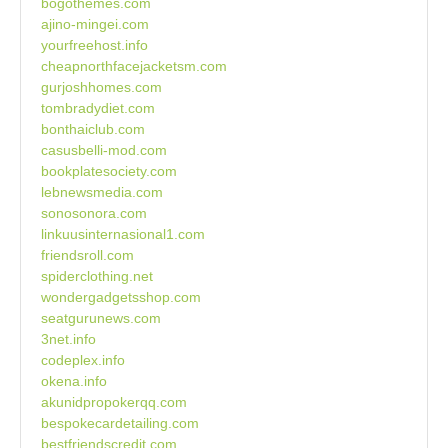
bogothemes.com
ajino-mingei.com
yourfreehost.info
cheapnorthfacejacketsm.com
gurjoshhomes.com
tombradydiet.com
bonthaiclub.com
casusbelli-mod.com
bookplatesociety.com
lebnewsmedia.com
sonosonora.com
linkuusinternasional1.com
friendsroll.com
spiderclothing.net
wondergadgetsshop.com
seatgurunews.com
3net.info
codeplex.info
okena.info
akunidpropokerqq.com
bespokecardetailing.com
bestfriendscredit.com