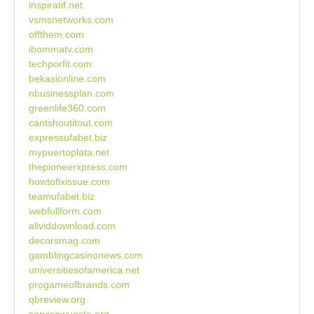
inspiratif.net
vsmsnetworks.com
offthem.com
ibommatv.com
techporfit.com
bekasionline.com
nbusinessplan.com
greenlife360.com
cantshoutitout.com
expressufabet.biz
mypuertoplata.net
thepioneerxpress.com
howtofixissue.com
teamufabet.biz
webfullform.com
allviddownload.com
decorsmag.com
gamblingcasinonews.com
universitiesofamerica.net
progameofbrands.com
qbreview.org