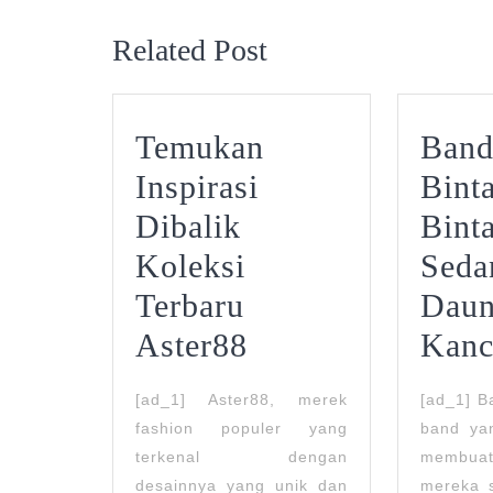
post:
Related Post
Temukan
Band
Inspirasi
Bint
Dibalik
Bint
Koleksi
Seda
Terbaru
Daun
Temukan
Aster88
Kanc
Inspirasi
[ad_1] Aster88, merek
[ad_1] B
Dibalik
fashion populer yang
band ya
Koleksi
terkenal dengan
membuat
desainnya yang unik dan
mereka s