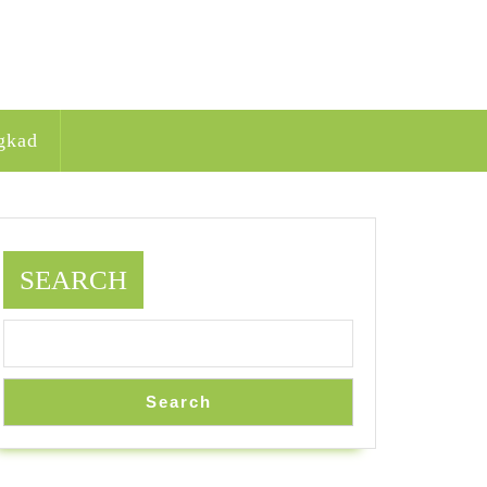
gkad
SEARCH
Search