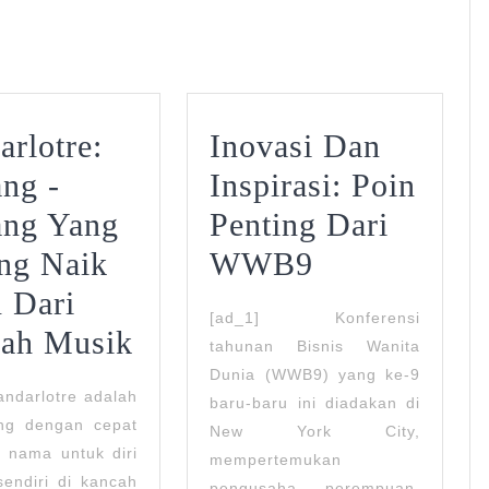
post:
arlotre:
Inovasi Dan
ang -
Inspirasi: Poin
ang Yang
Penting Dari
Inovasi
ng Naik
WWB9
Dan
 Dari
[ad_1] Konferensi
Bandarlotre:
Inspirasi:
ah Musik
tahunan Bisnis Wanita
Bintang
Poin
Dunia (WWB9) yang ke-9
andarlotre adalah
baru-baru ini diadakan di
-
Penting
ng dengan cepat
New York City,
Bintang
Dari
 nama untuk diri
mempertemukan
endiri di kancah
pengusaha perempuan,