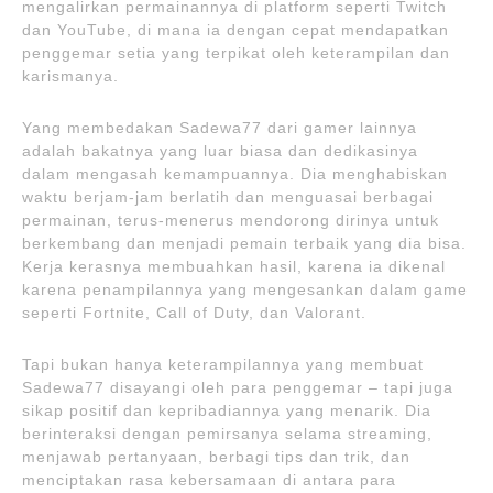
mengalirkan permainannya di platform seperti Twitch
dan YouTube, di mana ia dengan cepat mendapatkan
penggemar setia yang terpikat oleh keterampilan dan
karismanya.
Yang membedakan Sadewa77 dari gamer lainnya
adalah bakatnya yang luar biasa dan dedikasinya
dalam mengasah kemampuannya. Dia menghabiskan
waktu berjam-jam berlatih dan menguasai berbagai
permainan, terus-menerus mendorong dirinya untuk
berkembang dan menjadi pemain terbaik yang dia bisa.
Kerja kerasnya membuahkan hasil, karena ia dikenal
karena penampilannya yang mengesankan dalam game
seperti Fortnite, Call of Duty, dan Valorant.
Tapi bukan hanya keterampilannya yang membuat
Sadewa77 disayangi oleh para penggemar – tapi juga
sikap positif dan kepribadiannya yang menarik. Dia
berinteraksi dengan pemirsanya selama streaming,
menjawab pertanyaan, berbagi tips dan trik, dan
menciptakan rasa kebersamaan di antara para