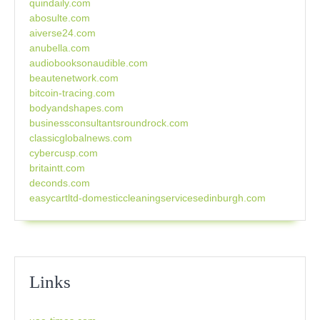
quindaily.com
abosulte.com
aiverse24.com
anubella.com
audiobooksonaudible.com
beautenetwork.com
bitcoin-tracing.com
bodyandshapes.com
businessconsultantsroundrock.com
classicglobalnews.com
cybercusp.com
britaintt.com
deconds.com
easycartltd-domesticcleaningservicesedinburgh.com
Links