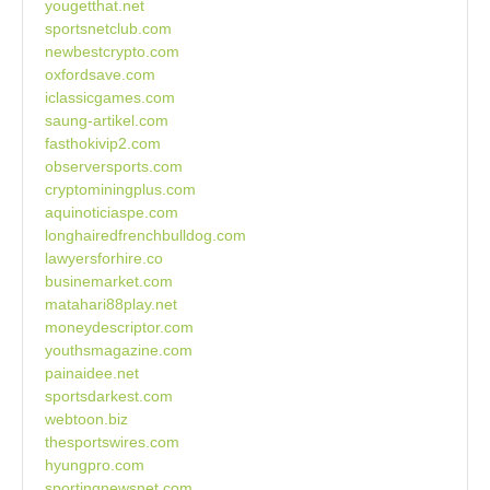
yougetthat.net
sportsnetclub.com
newbestcrypto.com
oxfordsave.com
iclassicgames.com
saung-artikel.com
fasthokivip2.com
observersports.com
cryptominingplus.com
aquinoticiaspe.com
longhairedfrenchbulldog.com
lawyersforhire.co
businemarket.com
matahari88play.net
moneydescriptor.com
youthsmagazine.com
painaidee.net
sportsdarkest.com
webtoon.biz
thesportswires.com
hyungpro.com
sportingnewsnet.com