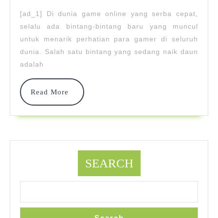
Raja899:
[ad_1] Di dunia game online yang serba cepat,
Bintang
selalu ada bintang-bintang baru yang muncul
Yang
untuk menarik perhatian para gamer di seluruh
dunia. Salah satu bintang yang sedang naik daun
Meningkat
adalah
Di
Komunitas
Read
Read More
More
Permainan
Online
SEARCH
Search