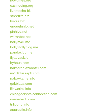
nowtimes.org
casinoeing.org
livemocha.biz
streetlife.biz
hyves.biz
enoughinfo.net
pinhive.net
warnabet.net
bollym4u.me
bolly2tollyblog.me
pandaclub.me
flyttevask.io
byhous.com
hartfordplazahotel.com
m-918kissapk.com
nabavkame.info
gakbiasa.com
iflowerhu.info
chicagocrystalconnection.com
imanabadii.com
trilipohu.info
appruptio.info