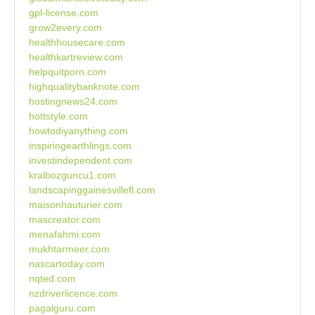
gpl-license.com
grow2every.com
healthhousecare.com
healthkartreview.com
helpquitporn.com
highqualitybanknote.com
hostingnews24.com
hottstyle.com
howtodiyanything.com
inspiringearthlings.com
investindependent.com
kralbozguncu1.com
landscapinggainesvillefl.com
maisonhauturier.com
mascreator.com
menafahmi.com
mukhtarmeer.com
nascartoday.com
nqted.com
nzdriverlicence.com
pagalguru.com