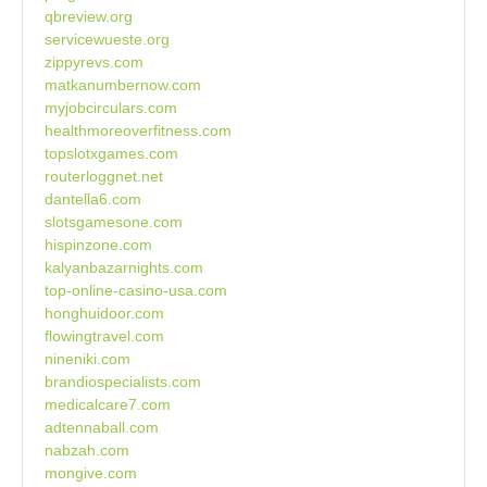
qbreview.org
servicewueste.org
zippyrevs.com
matkanumbernow.com
myjobcirculars.com
healthmoreoverfitness.com
topslotxgames.com
routerloggnet.net
dantella6.com
slotsgamesone.com
hispinzone.com
kalyanbazarnights.com
top-online-casino-usa.com
honghuidoor.com
flowingtravel.com
nineniki.com
brandiospecialists.com
medicalcare7.com
adtennaball.com
nabzah.com
mongive.com