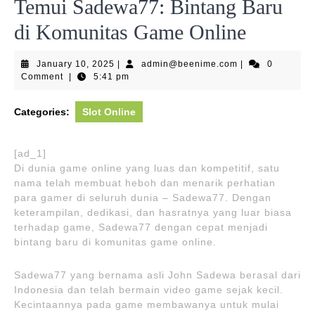
Temui Sadewa77: Bintang Baru
di Komunitas Game Online
January
admin@beenime
January 10, 2025
|
admin@beenime.com
|
0
10,
Comment
|
5:41 pm
2025
Categories:
Slot Online
[ad_1]
Di dunia game online yang luas dan kompetitif, satu
nama telah membuat heboh dan menarik perhatian
para gamer di seluruh dunia – Sadewa77. Dengan
keterampilan, dedikasi, dan hasratnya yang luar biasa
terhadap game, Sadewa77 dengan cepat menjadi
bintang baru di komunitas game online.
Sadewa77 yang bernama asli John Sadewa berasal dari
Indonesia dan telah bermain video game sejak kecil.
Kecintaannya pada game membawanya untuk mulai