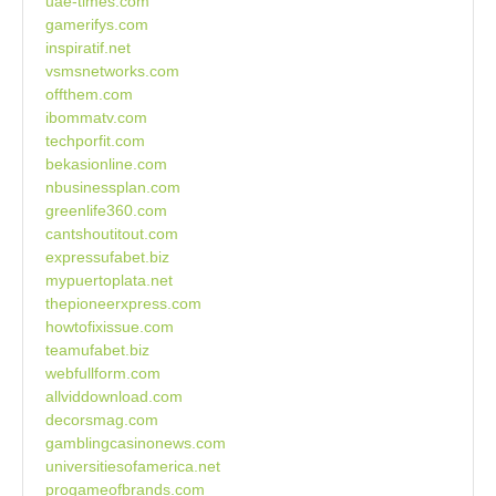
uae-times.com
gamerifys.com
inspiratif.net
vsmsnetworks.com
offthem.com
ibommatv.com
techporfit.com
bekasionline.com
nbusinessplan.com
greenlife360.com
cantshoutitout.com
expressufabet.biz
mypuertoplata.net
thepioneerxpress.com
howtofixissue.com
teamufabet.biz
webfullform.com
allviddownload.com
decorsmag.com
gamblingcasinonews.com
universitiesofamerica.net
progameofbrands.com