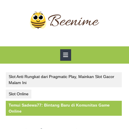
Skip
to
content
Open
Button
Slot Anti Rungkat dari Pragmatic Play, Mainkan Slot Gacor
Malam Ini
Slot Online
Temui Sadewa77: Bintang Baru di Komunitas Game
Online