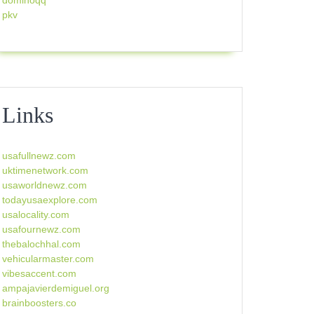
dominoqq
pkv
Links
usafullnewz.com
uktimenetwork.com
usaworldnewz.com
todayusaexplore.com
usalocality.com
usafournewz.com
thebalochhal.com
vehicularmaster.com
vibesaccent.com
ampajavierdemiguel.org
brainboosters.co