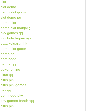
slot
slot demo
demo slot gratis
slot demo pg
demo slot
demo slot mahjong
pkv games qq
judi bola terpercaya
data keluaran hk
demo slot gacor
demo pg
dominoqq
bandarqq
poker online
situs qq
situs pkv
situs pkv games
pkv qq
dominoqq pkv
pkv games bandarqq
situs pkv