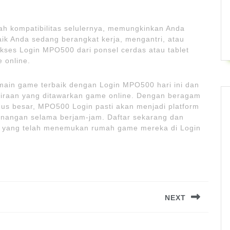
ah kompatibilitas selulernya, memungkinkan Anda
aik Anda sedang berangkat kerja, mengantri, atau
kses Login MPO500 dari ponsel cerdas atau tablet
 online.
ain game terbaik dengan Login MPO500 hari ini dan
iraan yang ditawarkan game online. Dengan beragam
us besar, MPO500 Login pasti akan menjadi platform
enangan selama berjam-jam. Daftar sekarang dan
s yang telah menemukan rumah game mereka di Login
NEXT
Next
post: