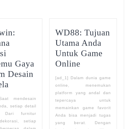
win:
WD88: Tujuan
ana
Utama Anda
si
Untuk Game
WD88:
emu Gaya
Online
Tujuan
m Desain
[ad_1] Dalam dunia game
Colowin:
Utama
ela
online, menemukan
Dimana
Anda
platform yang andal dan
Saat mendesain
tepercaya untuk
Fungsi
Untuk
da, setiap detail
memainkan game favorit
Bertemu
Game
. Dari furnitur
Anda bisa menjadi tugas
dekorasi, setiap
yang berat. Dengan
Gaya
Online
berperan dalam