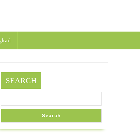
gkad
SEARCH
Search