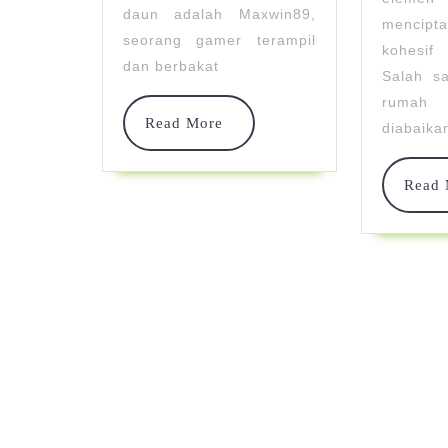
daun adalah Maxwin89,
Game
mencipt
seorang gamer terampil
kohesi
Online
dan berbakat
Salah s
rumah
Read
Read More
diabaika
More
Read 