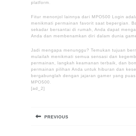
platform.
Fitur menonjol lainnya dari MPO500 Login adal
menikmati permainan favorit saat bepergian. B
sekadar bersantai di rumah, Anda dapat menga
Anda dan membenamkan diri dalam dunia game
Jadi mengapa menunggu? Temukan tujuan berm
mulailah menikmati semua sensasi dan kegemb
permainan, langkah keamanan terbaik, dan bon
permainan pilihan Anda untuk hiburan dan kes
bergabunglah dengan jajaran gamer yang pua
MPO500.
[ad_2]
Post
navigation
PREVIOUS
Previous
post: