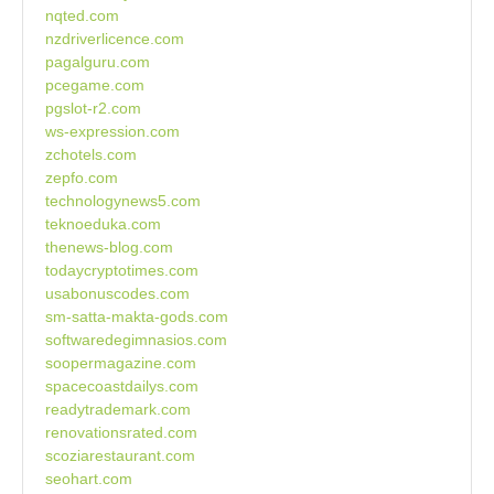
nqted.com
nzdriverlicence.com
pagalguru.com
pcegame.com
pgslot-r2.com
ws-expression.com
zchotels.com
zepfo.com
technologynews5.com
teknoeduka.com
thenews-blog.com
todaycryptotimes.com
usabonuscodes.com
sm-satta-makta-gods.com
softwaredegimnasios.com
soopermagazine.com
spacecoastdailys.com
readytrademark.com
renovationsrated.com
scoziarestaurant.com
seohart.com