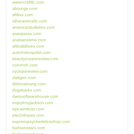
watercraftllc.com
abourge.com
afiliixs.com
alharammallz.com
americanbulletins.com
asespares.com
arabianstime.com
atticabblues.com
autometropolist.com
beautycreamreview.com
coinmoh.com
cyclopsreview.com
dattgen.com
didoivatnang.com
dogsbarks.com
dwmsoftwarehouse.com
enjoytroyjackson.com
epicaimbots.com
etech4news.com
expresspsychedelicsshop.com
fashionistani.com