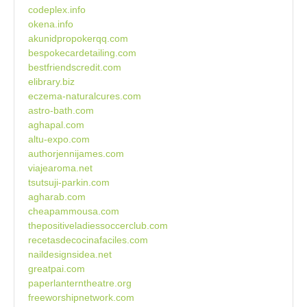
codeplex.info
okena.info
akunidpropokerqq.com
bespokecardetailing.com
bestfriendscredit.com
elibrary.biz
eczema-naturalcures.com
astro-bath.com
aghapal.com
altu-expo.com
authorjennijames.com
viajearoma.net
tsutsuji-parkin.com
agharab.com
cheapammousa.com
thepositiveladiessoccerclub.com
recetasdecocinafaciles.com
naildesignsidea.net
greatpai.com
paperlanterntheatre.org
freeworshipnetwork.com