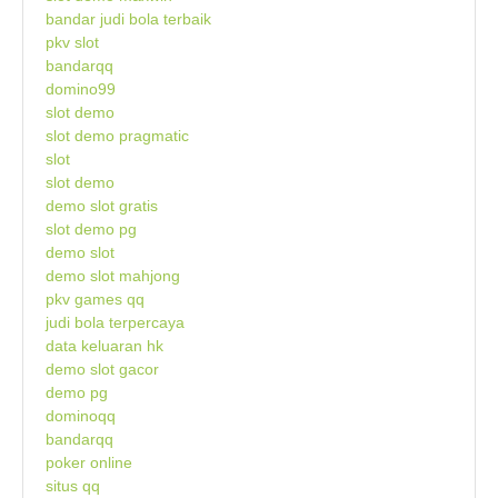
bandar judi bola terbaik
pkv slot
bandarqq
domino99
slot demo
slot demo pragmatic
slot
slot demo
demo slot gratis
slot demo pg
demo slot
demo slot mahjong
pkv games qq
judi bola terpercaya
data keluaran hk
demo slot gacor
demo pg
dominoqq
bandarqq
poker online
situs qq