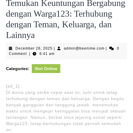
Temukan Keuntungan Bergabung
dengan Warga123: Terhubung
dengan Teman, Keluarga, dan
Lainnya
December
admin@beenim
December 26, 2025
|
admin@beenime.com
|
0
26,
Comment
|
6:41 am
2025
Categories:
Slot Online
[ad_1]
Di dunia yang serba cepat saat ini, sulit untuk tetap
terhubung dengan teman dan keluarga. Dengan begitu
banyak gangguan dan tanggung jawab, menemukan
waktu untuk mengejar ketinggalan bisa menjadi sebuah
tantangan. Namun, berkat situs jejaring sosial seperti
Warga123, tetap berhubungan tidak pernah semudah
ini.