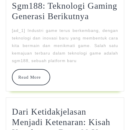
Sgm188: Teknologi Gaming
Sgm188:
Generasi Berikutnya
Teknologi
[ad_1] Industri game terus berkembang, dengan
Gaming
teknologi dan inovasi baru yang membentuk cara
Generasi
kita bermain dan menikmati game. Salah satu
kemajuan terbaru dalam teknologi game adalah
Berikutnya
sgm188, sebuah platform baru
Read
Read More
More
Dari Ketidakjelasan
Menjadi Ketenaran: Kisah