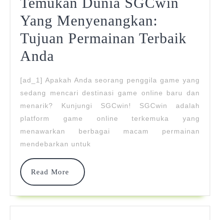
Temukan Dunia SGCwin
Yang Menyenangkan:
Tujuan Permainan Terbaik
Temukan
Anda
Dunia
[ad_1] Apakah Anda seorang penggila game yang
SGCwin
sedang mencari destinasi game online baru dan
Yang
menarik? Kunjungi SGCwin! SGCwin adalah
platform game online terkemuka yang
Menyenangkan:
menawarkan berbagai macam permainan
Tujuan
mendebarkan untuk
Permainan
Read
Read More
Terbaik
More
Anda