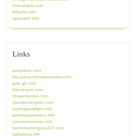
imanabadii.com
trilipohu.info
appruptio.info
Links
punjwanis.com
the-parcs-clematiscondos.com
jusu-gb.com
thecarepet.com
blogwriterplus.com
guestpostingseo.com
casinogambitpro.info
pokerplaymasters.info
courseoncourse.com
bantinbatdongsan247.com
bahednog.info