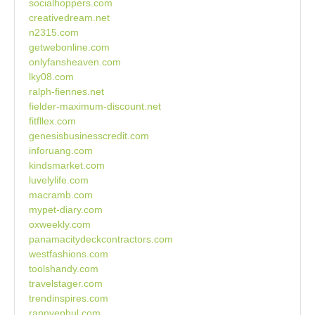
socialhoppers.com
creativedream.net
n2315.com
getwebonline.com
onlyfansheaven.com
lky08.com
ralph-fiennes.net
fielder-maximum-discount.net
fitfllex.com
genesisbusinesscredit.com
inforuang.com
kindsmarket.com
luvelylife.com
macramb.com
mypet-diary.com
oxweekly.com
panamacitydeckcontractors.com
westfashions.com
toolshandy.com
travelstager.com
trendinspires.com
rannyephul.com