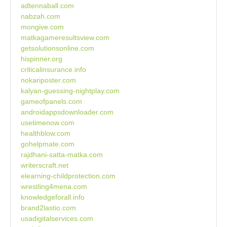
adtennaball.com
nabzah.com
mongive.com
matkagameresultsview.com
getsolutionsonline.com
hispinner.org
criticalinsurance.info
nokariposter.com
kalyan-guessing-nightplay.com
gameofpanels.com
androidappsdownloader.com
usetimenow.com
healthblow.com
gohelpmate.com
rajdhani-satta-matka.com
writerscraft.net
elearning-childprotection.com
wrestling4mena.com
knowledgeforall.info
brand2lastio.com
usadigitalservices.com