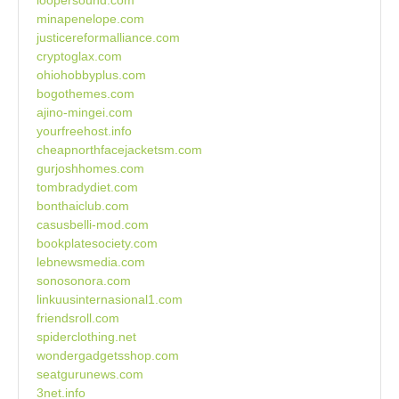
loopersound.com
minapenelope.com
justicereformalliance.com
cryptoglax.com
ohiohobbyplus.com
bogothemes.com
ajino-mingei.com
yourfreehost.info
cheapnorthfacejacketsm.com
gurjoshhomes.com
tombradydiet.com
bonthaiclub.com
casusbelli-mod.com
bookplatesociety.com
lebnewsmedia.com
sonosonora.com
linkuusinternasional1.com
friendsroll.com
spiderclothing.net
wondergadgetsshop.com
seatgurunews.com
3net.info