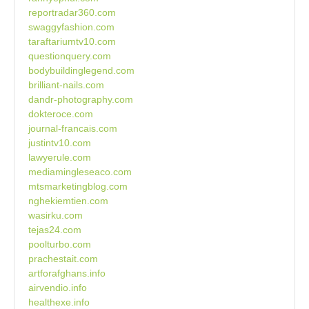
reportradar360.com
swaggyfashion.com
taraftariumtv10.com
questionquery.com
bodybuildinglegend.com
brilliant-nails.com
dandr-photography.com
dokteroce.com
journal-francais.com
justintv10.com
lawyerule.com
mediamingleseaco.com
mtsmarketingblog.com
nghekiemtien.com
wasirku.com
tejas24.com
poolturbo.com
prachestait.com
artforafghans.info
airvendio.info
healthexe.info