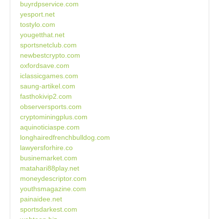
buyrdpservice.com
yesport.net
tostylo.com
yougetthat.net
sportsnetclub.com
newbestcrypto.com
oxfordsave.com
iclassicgames.com
saung-artikel.com
fasthokivip2.com
observersports.com
cryptominingplus.com
aquinoticiaspe.com
longhairedfrenchbulldog.com
lawyersforhire.co
businemarket.com
matahari88play.net
moneydescriptor.com
youthsmagazine.com
painaidee.net
sportsdarkest.com