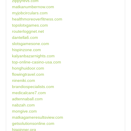
zippyrevs.com
matkanumbernow.com
myjobcirculars.com
healthmoreoverfitness.com
topslotxgames.com
routerloggnet.net
dantella6.com
slotsgamesone.com
hispinzone.com
kalyanbazarnights.com
top-online-casino-usa.com
honghuidoor.com
flowingtravel.com
nineniki.com
brandiospecialists.com
medicalcare7.com
adtennaball.com
nabzah.com
mongive.com
matkagameresultsview.com
getsolutionsonline.com
hispinner.org