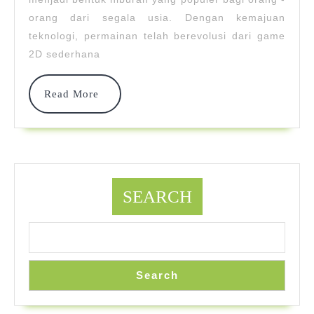
Game
orang dari segala usia. Dengan kemajuan
teknologi, permainan telah berevolusi dari game
Online
2D sederhana
Dengan
MPO500
Read
Read More
More
Login
SEARCH
Search