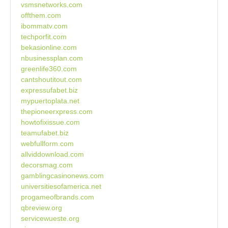
vsmsnetworks.com
offthem.com
ibommatv.com
techporfit.com
bekasionline.com
nbusinessplan.com
greenlife360.com
cantshoutitout.com
expressufabet.biz
mypuertoplata.net
thepioneerxpress.com
howtofixissue.com
teamufabet.biz
webfullform.com
allviddownload.com
decorsmag.com
gamblingcasinonews.com
universitiesofamerica.net
progameofbrands.com
qbreview.org
servicewueste.org