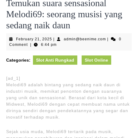
Temukan suara sensasional
Melodi69: seorang musisi yang
sedang naik daun
February
admin@beenime
February 21, 2025
|
admin@beenime.com
|
0
21,
Comment
|
6:44 pm
2025
Categories:
Slot Anti Rungkad
Slot Online
[ad_1]
Melodi69 adalah bintang yang sedang naik daun di
industri musik, memikat penonton dengan suaranya
yang unik dan sensasional. Berasal dari kota kecil di
Midwest, Melodi69 dengan cepat membuat nama untuk
dirinya sendiri dengan pendekatannya yang segar dan
inovatif terhadap musik.
Sejak usia muda, Melodi69 tertarik pada musik,