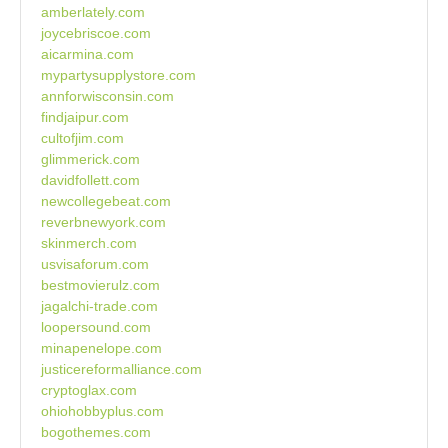
amberlately.com
joycebriscoe.com
aicarmina.com
mypartysupplystore.com
annforwisconsin.com
findjaipur.com
cultofjim.com
glimmerick.com
davidfollett.com
newcollegebeat.com
reverbnewyork.com
skinmerch.com
usvisaforum.com
bestmovierulz.com
jagalchi-trade.com
loopersound.com
minapenelope.com
justicereformalliance.com
cryptoglax.com
ohiohobbyplus.com
bogothemes.com