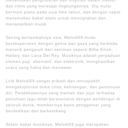
menemukan penghiburan dan inspirasi dalam melodi
dan ritme yang meresapi lingkungannya. Dia mulai
bermain piano pada usia lima tahun, dan dengan cepat
menemukan bakat alami untuk menciptakan dan
menampilkan musik.
Seiring bertambahnya usia, Melodi69 mulai
bereksperimen dengan genre dan gaya yang berbeda,
menarik pengaruh dari seniman seperti Billie Eilish,
Halsey, dan Lana Del Rey. Musiknya adalah perpaduan
elemen pop, alternatif, dan elektronik, menghasilkan
suara yang halus dan menawan.
Lirik Melodi69 sangat pribadi dan introspektif,
mengeksplorasi tema cinta, kehilangan, dan penemuan
diri. Pendekatannya yang mentah dan jujur ​​terhadap
penulisan lagu telah beresonansi dengan pendengar di
seluruh dunia, memberinya basis penggemar yang
berdedikasi dan berkembang.
Selain bakat musiknya, Melodi69 juga merupakan