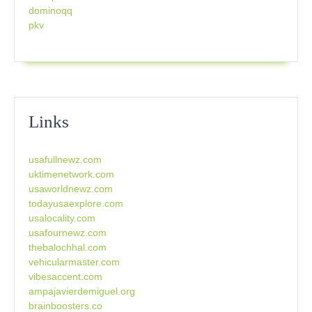
dominoqq
pkv
Links
usafullnewz.com
uktimenetwork.com
usaworldnewz.com
todayusaexplore.com
usalocality.com
usafournewz.com
thebalochhal.com
vehicularmaster.com
vibesaccent.com
ampajavierdemiguel.org
brainboosters.co