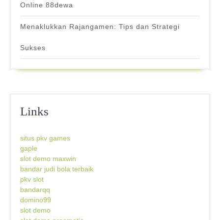
Online 88dewa
Menaklukkan Rajangamen: Tips dan Strategi
Sukses
Links
situs pkv games
gaple
slot demo maxwin
bandar judi bola terbaik
pkv slot
bandarqq
domino99
slot demo