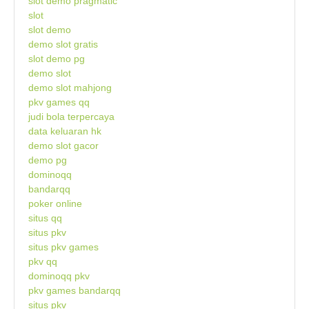
slot demo pragmatic
slot
slot demo
demo slot gratis
slot demo pg
demo slot
demo slot mahjong
pkv games qq
judi bola terpercaya
data keluaran hk
demo slot gacor
demo pg
dominoqq
bandarqq
poker online
situs qq
situs pkv
situs pkv games
pkv qq
dominoqq pkv
pkv games bandarqq
situs pkv