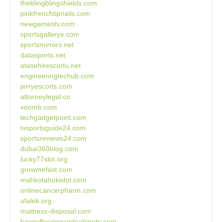
theblingblingshields.com
pinkfrenchtipnails.com
newgamestv.com
sportsgallerys.com
sportsmirrors.net
datasports.net
atasehirescortu.net
engineeringtechub.com
jerryescorts.com
attorneylegal.co
voomb.com
techgadgetpoint.com
tvsportsguide24.com
sportsreviews24.com
dubai360blog.com
lucky77slot.org
growmefast.com
mahkotahokislot.com
onlinecancerpharm.com
ufalek.org
mattress-disposal.com
happyflooringandcabinets.com