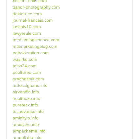
brilliant-nails.com
dandr-photography.com
dokteroce.com
journal-francais.com
justintv10.com
lawyerule.com
mediamingleseaco.com
mtsmarketingblog.com
nghekiemtien.com
wasirku.com
tejas24.com
poolturbo.com
prachestait.com
artforafghans.info
airvendio.info
healthexe.info
puretecx.info
tecadvance.info
aminityio.info
amiolahu.info
ampacheme.info
ampullahu.info