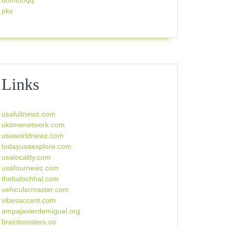
dominoqq
pkv
Links
kan
usafullnewz.com
uktimenetwork.com
usaworldnewz.com
todayusaexplore.com
usalocality.com
usafournewz.com
thebalochhal.com
vehicularmaster.com
vibesaccent.com
ampajavierdemiguel.org
brainboosters.co