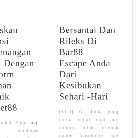
skan
Bersantai Dan
nsi
Rileks Di
enangan
Bar88 –
 Dengan
Escape Anda
form
Dari
han
Kesibukan
Bersant
aik
Sehari -hari
Bebaskan
Dan
et88
[ad_1] Di dunia yang
Potensi
Rileks
serba cepat saat ini,
Apakah Anda siap
Kemenangan
Di
mudah untuk terjebak
k membawa
dalam keramaian dan