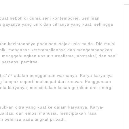
uat heboh di dunia seni kontemporer. Seniman
s gayanya yang unik dan citranya yang kuat, sehingga
ukan kecintaannya pada seni sejak usia muda. Dia mulai
knik, mengasah keterampilannya dan mengembangkan
g menggabungkan unsur surealisme, abstraksi, dan seni
 persepsi pemirsa.
Artis777 adalah penggunaan warnanya. Karya-karyanya
ang tampak seperti melompat dari kanvas. Penggunaan
da karyanya, menciptakan kesan gerakan dan energi
ukkan citra yang kuat ke dalam karyanya. Karya-
ualitas, dan emosi manusia, menciptakan rasa
 pemirsa pada tingkat pribadi.