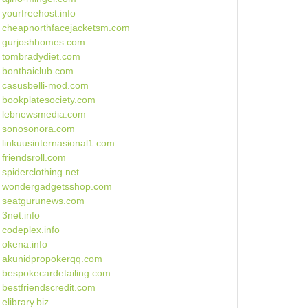
yourfreehost.info
cheapnorthfacejacketsm.com
gurjoshhomes.com
tombradydiet.com
bonthaiclub.com
casusbelli-mod.com
bookplatesociety.com
lebnewsmedia.com
sonosonora.com
linkuusinternasional1.com
friendsroll.com
spiderclothing.net
wondergadgetsshop.com
seatgurunews.com
3net.info
codeplex.info
okena.info
akunidpropokerqq.com
bespokecardetailing.com
bestfriendscredit.com
elibrary.biz