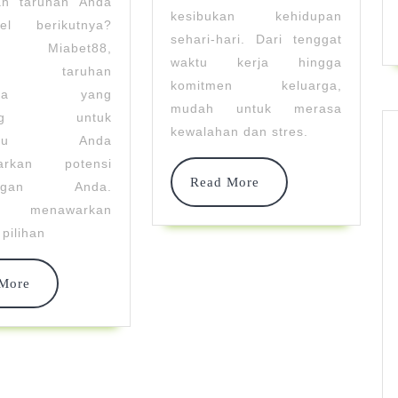
Anda
Bar88
an taruhan Anda
kesibukan kehidupan
el berikutnya?
Dengan
–
sehari-hari. Dari tenggat
gi Miabet88,
waktu kerja hingga
Platform
Escape
orm taruhan
komitmen keluarga,
emuka yang
Taruhan
Anda
mudah untuk merasa
cang untuk
Terbaik
Dari
kewalahan dan stres.
antu Anda
Miabet88
Kesibu
uarkan potensi
Read
Read More
angan Anda.
Sehari
More
88 menawarkan
-
pilihan
Hari
Read
More
More