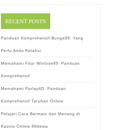
RECENT POSTS
Panduan Komprehensif Bunga99: Yang
Perlu Anda Ketahui
Memahami Fitur Winlose99: Panduan
Komprehensif
Memahami Parlay4D: Panduan
Komprehensif Taruhan Online
Pelajari Cara Bermain dan Menang di
Kasino Online 88dewa