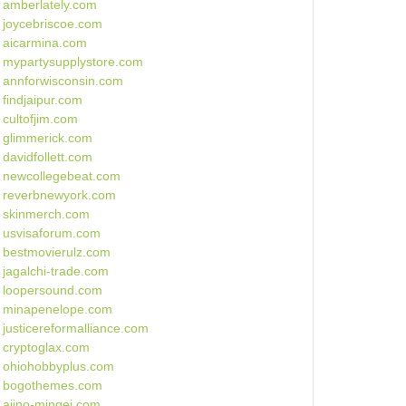
amberlately.com
joycebriscoe.com
aicarmina.com
mypartysupplystore.com
annforwisconsin.com
findjaipur.com
cultofjim.com
glimmerick.com
davidfollett.com
newcollegebeat.com
reverbnewyork.com
skinmerch.com
usvisaforum.com
bestmovierulz.com
jagalchi-trade.com
loopersound.com
minapenelope.com
justicereformalliance.com
cryptoglax.com
ohiohobbyplus.com
bogothemes.com
ajino-mingei.com