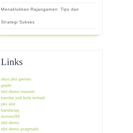
Menaklukkan Rajangamen: Tips dan
Strategi Sukses
Links
situs pkv games
gaple
slot demo maxwin
bandar judi bola terbaik
pkv slot
bandarqq
domino99
slot demo
slot demo pragmatic