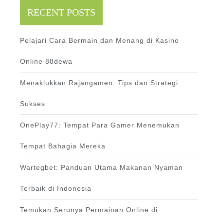
RECENT POSTS
Pelajari Cara Bermain dan Menang di Kasino
Online 88dewa
Menaklukkan Rajangamen: Tips dan Strategi
Sukses
OnePlay77: Tempat Para Gamer Menemukan
Tempat Bahagia Mereka
Wartegbet: Panduan Utama Makanan Nyaman
Terbaik di Indonesia
Temukan Serunya Permainan Online di