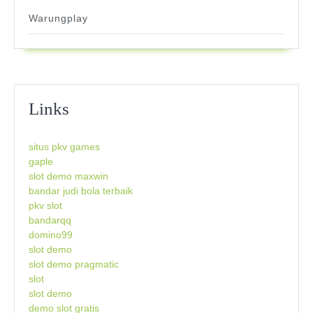
Warungplay
Links
situs pkv games
gaple
slot demo maxwin
bandar judi bola terbaik
pkv slot
bandarqq
domino99
slot demo
slot demo pragmatic
slot
slot demo
demo slot gratis