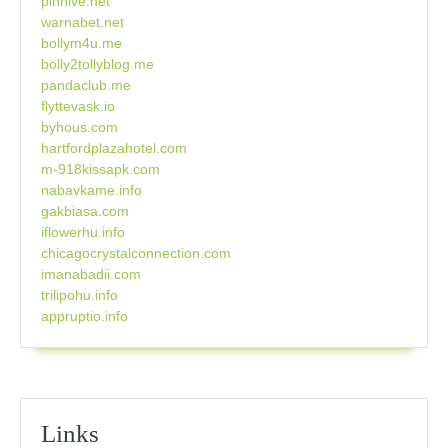
pinhive.net
warnabet.net
bollym4u.me
bolly2tollyblog.me
pandaclub.me
flyttevask.io
byhous.com
hartfordplazahotel.com
m-918kissapk.com
nabavkame.info
gakbiasa.com
iflowerhu.info
chicagocrystalconnection.com
imanabadii.com
trilipohu.info
appruptio.info
Links