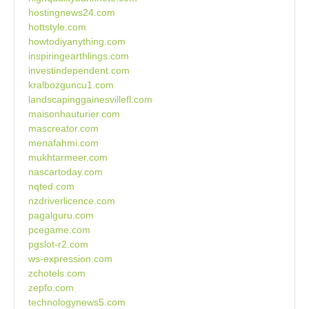
hostingnews24.com
hottstyle.com
howtodiyanything.com
inspiringearthlings.com
investindependent.com
kralbozguncu1.com
landscapinggainesvillefl.com
maisonhauturier.com
mascreator.com
menafahmi.com
mukhtarmeer.com
nascartoday.com
nqted.com
nzdriverlicence.com
pagalguru.com
pcegame.com
pgslot-r2.com
ws-expression.com
zchotels.com
zepfo.com
technologynews5.com