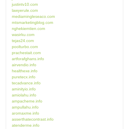
justintv10.com
lawyerule.com
mediamingleseaco.com
mtsmarketingblog.com
nghekiemtien.com
wasirku.com
tejas24.com
poolturbo.com
prachestait.com
artforafghans.info
airvendio.info
healthexe.info
puretecx.info
tecadvance.info
aminityio.info
amiolahu.info
ampacheme.info
ampullahu.info
aromaxme.info
asserthatecontrast.info
atenderme.info