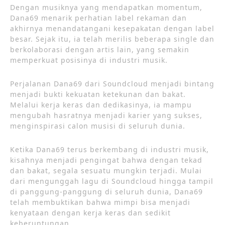
Dengan musiknya yang mendapatkan momentum,
Dana69 menarik perhatian label rekaman dan
akhirnya menandatangani kesepakatan dengan label
besar. Sejak itu, ia telah merilis beberapa single dan
berkolaborasi dengan artis lain, yang semakin
memperkuat posisinya di industri musik.
Perjalanan Dana69 dari Soundcloud menjadi bintang
menjadi bukti kekuatan ketekunan dan bakat.
Melalui kerja keras dan dedikasinya, ia mampu
mengubah hasratnya menjadi karier yang sukses,
menginspirasi calon musisi di seluruh dunia.
Ketika Dana69 terus berkembang di industri musik,
kisahnya menjadi pengingat bahwa dengan tekad
dan bakat, segala sesuatu mungkin terjadi. Mulai
dari mengunggah lagu di Soundcloud hingga tampil
di panggung-panggung di seluruh dunia, Dana69
telah membuktikan bahwa mimpi bisa menjadi
kenyataan dengan kerja keras dan sedikit
keberuntungan.