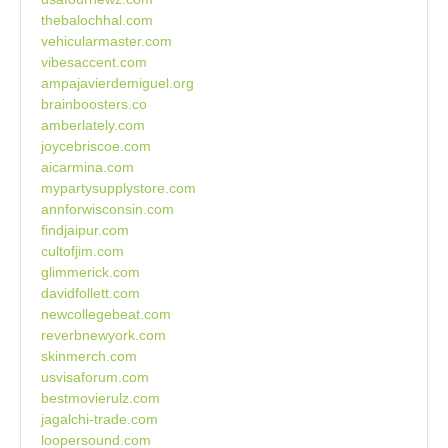
thebalochhal.com
vehicularmaster.com
vibesaccent.com
ampajavierdemiguel.org
brainboosters.co
amberlately.com
joycebriscoe.com
aicarmina.com
mypartysupplystore.com
annforwisconsin.com
findjaipur.com
cultofjim.com
glimmerick.com
davidfollett.com
newcollegebeat.com
reverbnewyork.com
skinmerch.com
usvisaforum.com
bestmovierulz.com
jagalchi-trade.com
loopersound.com