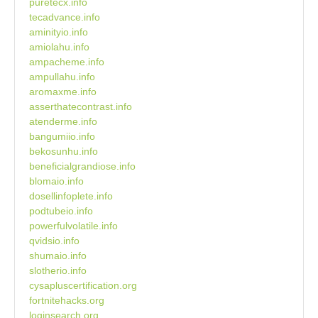
puretecx.info
tecadvance.info
aminityio.info
amiolahu.info
ampacheme.info
ampullahu.info
aromaxme.info
asserthatecontrast.info
atenderme.info
bangumiio.info
bekosunhu.info
beneficialgrandiose.info
blomaio.info
dosellinfoplete.info
podtubeio.info
powerfulvolatile.info
qvidsio.info
shumaio.info
slotherio.info
cysapluscertification.org
fortnitehacks.org
loginsearch.org