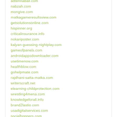
adtennaball.com
nabzah.com
mongive.com
matkagameresultsview.com
getsolutionsonline.com
hispinner.org
criticalinsurance.info
nokariposter.com
kalyan-guessing-nightplay.com
gameofpanels.com
androidappsdownloader.com
usetimenow.com
healthblow.com
gohelpmate.com
rajdhani-satta-matka.com
writerscraft.net
elearning-childprotection.com
wrestling4mena.com
knowledgeforall.info
brand2lastio.com
usadigitalservices.com
socialhoppers.com