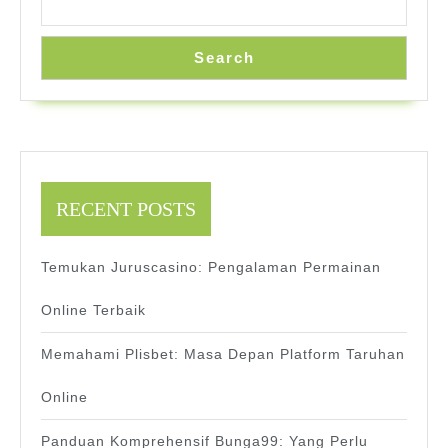
Search
RECENT POSTS
Temukan Juruscasino: Pengalaman Permainan
Online Terbaik
Memahami Plisbet: Masa Depan Platform Taruhan
Online
Panduan Komprehensif Bunga99: Yang Perlu