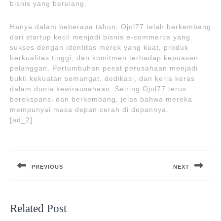
bisnis yang berulang.
Hanya dalam beberapa tahun, Ojol77 telah berkembang
dari startup kecil menjadi bisnis e-commerce yang
sukses dengan identitas merek yang kuat, produk
berkualitas tinggi, dan komitmen terhadap kepuasan
pelanggan. Pertumbuhan pesat perusahaan menjadi
bukti kekuatan semangat, dedikasi, dan kerja keras
dalam dunia kewirausahaan. Seiring Ojol77 terus
berekspansi dan berkembang, jelas bahwa mereka
mempunyai masa depan cerah di depannya.
[ad_2]
Post
navigation
PREVIOUS
NEXT
Previous
Next
post:
post:
Related Post