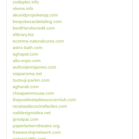
codeplex.info
okena.info
akunidpropokerqq.com
bespokecardetailing.com
bestfriendscredit.com
elibrary.biz
eczema-naturalcures.com
astro-bath.com
aghapal.com
altu-expo.com
authorjennijames.com
viajearoma.net
tsutsuji-parkin.com
agharab.com
cheapammousa.com
thepositiveladiessoccerclub.com
recetasdecocinafaciles.com
naildesignsidea.net
greatpai.com
paperlanterntheatre.org
freeworshipnetwork.com
watercraftllc.com