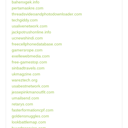
bahenxgek.info
pertamaskre.com
threadsvideoandphotodownloader.com
techgiddy.com
usalivenetwork.com
jackpotrushonline.info
ucnewshindi.com
freecellphonedatabase.com
gamersrope.com
exellewebmedia.com
free-gamestop.com
sinbadtravels.com
ukmagzine.com
wareztech.org
usabestnetwork.com
jessepinkmanoutfit.com
umailsend.com
retarys.com
fasterformationcpf.com
goldensnuggles.com
lookbattlemap.com