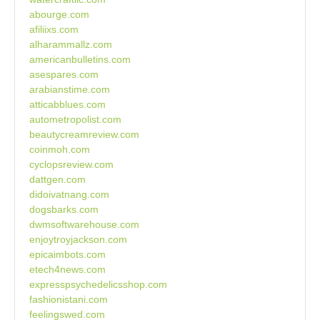
abourge.com
afiliixs.com
alharammallz.com
americanbulletins.com
asespares.com
arabianstime.com
atticabblues.com
autometropolist.com
beautycreamreview.com
coinmoh.com
cyclopsreview.com
dattgen.com
didoivatnang.com
dogsbarks.com
dwmsoftwarehouse.com
enjoytroyjackson.com
epicaimbots.com
etech4news.com
expresspsychedelicsshop.com
fashionistani.com
feelingswed.com