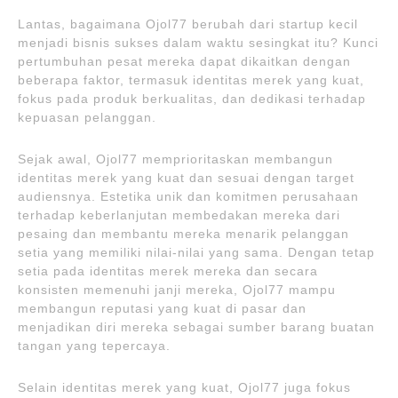
Lantas, bagaimana Ojol77 berubah dari startup kecil
menjadi bisnis sukses dalam waktu sesingkat itu? Kunci
pertumbuhan pesat mereka dapat dikaitkan dengan
beberapa faktor, termasuk identitas merek yang kuat,
fokus pada produk berkualitas, dan dedikasi terhadap
kepuasan pelanggan.
Sejak awal, Ojol77 memprioritaskan membangun
identitas merek yang kuat dan sesuai dengan target
audiensnya. Estetika unik dan komitmen perusahaan
terhadap keberlanjutan membedakan mereka dari
pesaing dan membantu mereka menarik pelanggan
setia yang memiliki nilai-nilai yang sama. Dengan tetap
setia pada identitas merek mereka dan secara
konsisten memenuhi janji mereka, Ojol77 mampu
membangun reputasi yang kuat di pasar dan
menjadikan diri mereka sebagai sumber barang buatan
tangan yang tepercaya.
Selain identitas merek yang kuat, Ojol77 juga fokus