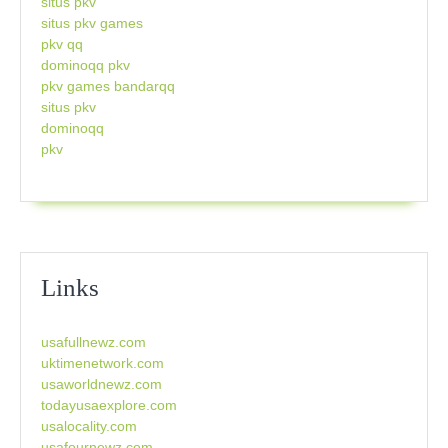
situs pkv
situs pkv games
pkv qq
dominoqq pkv
pkv games bandarqq
situs pkv
dominoqq
pkv
Links
usafullnewz.com
uktimenetwork.com
usaworldnewz.com
todayusaexplore.com
usalocality.com
usafournewz.com