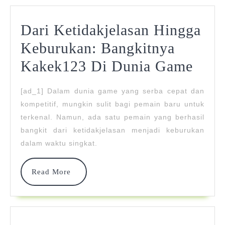
Dari Ketidakjelasan Hingga
Keburukan: Bangkitnya
Dari
Kakek123 Di Dunia Game
Keti
[ad_1] Dalam dunia game yang serba cepat dan
Hing
kompetitif, mungkin sulit bagi pemain baru untuk
Kebu
terkenal. Namun, ada satu pemain yang berhasil
bangkit dari ketidakjelasan menjadi keburukan
Bang
dalam waktu singkat.
Kak
Di
Read
Read More
More
Duni
Gam