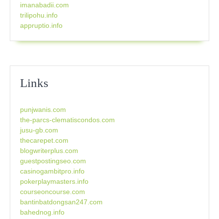
imanabadii.com
trilipohu.info
appruptio.info
Links
punjwanis.com
the-parcs-clematiscondos.com
jusu-gb.com
thecarepet.com
blogwriterplus.com
guestpostingseo.com
casinogambitpro.info
pokerplaymasters.info
courseoncourse.com
bantinbatdongsan247.com
bahednog.info