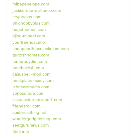
minapenelope.com
justicereformalliance.com
cryptoglax.com
ohiohobbyplus.com
bogothemes.com
ajino-mingei.com
yourfreehost.info
cheapnorthfacejacketsm.com
gurjoshhomes.com
tombradydiet.com
bonthaiclub.com
casusbelli-mod.com
bookplatesociety.com
lebnewsmedia.com
sonosonora.com
linkuusinternasional1.com
friendsroll.com
spiderclothing.net
wondergadgetsshop.com
seatgurunews.com
3net.info