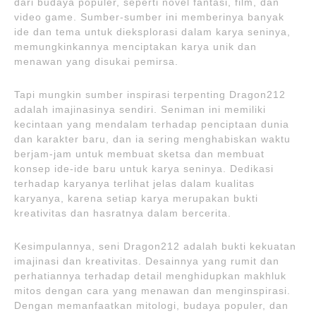
dari budaya populer, seperti novel fantasi, film, dan
video game. Sumber-sumber ini memberinya banyak
ide dan tema untuk dieksplorasi dalam karya seninya,
memungkinkannya menciptakan karya unik dan
menawan yang disukai pemirsa.
Tapi mungkin sumber inspirasi terpenting Dragon212
adalah imajinasinya sendiri. Seniman ini memiliki
kecintaan yang mendalam terhadap penciptaan dunia
dan karakter baru, dan ia sering menghabiskan waktu
berjam-jam untuk membuat sketsa dan membuat
konsep ide-ide baru untuk karya seninya. Dedikasi
terhadap karyanya terlihat jelas dalam kualitas
karyanya, karena setiap karya merupakan bukti
kreativitas dan hasratnya dalam bercerita.
Kesimpulannya, seni Dragon212 adalah bukti kekuatan
imajinasi dan kreativitas. Desainnya yang rumit dan
perhatiannya terhadap detail menghidupkan makhluk
mitos dengan cara yang menawan dan menginspirasi.
Dengan memanfaatkan mitologi, budaya populer, dan