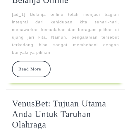
Cuan247
[ad_1] Belanja online telah menjadi bagian
Merevolusi
integral dari kehidupan kita sehari-hari,
Pengalaman
menawarkan kemudahan dan beragam pilihan di
ujung jari kita. Namun, pengalaman tersebut
Belanja
terkadang bisa sangat membebani dengan
Online
banyaknya pilihan
Read
Read More
More
VenusBet: Tujuan Utama
Anda Untuk Taruhan
VenusBet:
Olahraga