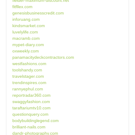
fielder-maximum-discount.net
fitfllex.com
genesisbusinesscredit.com
inforuang.com
kindsmarket.com
luvelylife.com
macramb.com
mypet-diary.com
oxweekly.com
panamacitydeckcontractors.com
westfashions.com
toolshandy.com
travelstager.com
trendinspires.com
rannyephul.com
reportradar360.com
swaggyfashion.com
taraftariumtv10.com
questionquery.com
bodybuildinglegend.com
brilliant-nails.com
dandr-photography.com