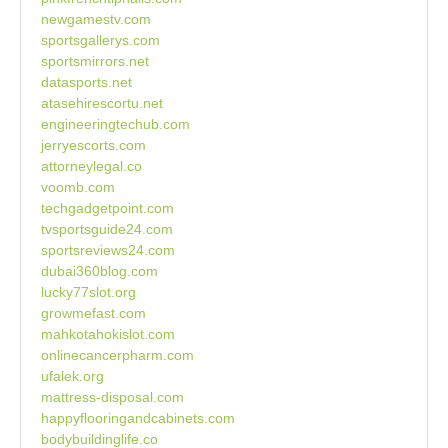
newgamestv.com
sportsgallerys.com
sportsmirrors.net
datasports.net
atasehirescortu.net
engineeringtechub.com
jerryescorts.com
attorneylegal.co
voomb.com
techgadgetpoint.com
tvsportsguide24.com
sportsreviews24.com
dubai360blog.com
lucky77slot.org
growmefast.com
mahkotahokislot.com
onlinecancerpharm.com
ufalek.org
mattress-disposal.com
happyflooringandcabinets.com
bodybuildinglife.co