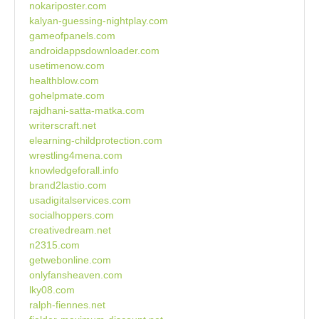
nokariposter.com
kalyan-guessing-nightplay.com
gameofpanels.com
androidappsdownloader.com
usetimenow.com
healthblow.com
gohelpmate.com
rajdhani-satta-matka.com
writerscraft.net
elearning-childprotection.com
wrestling4mena.com
knowledgeforall.info
brand2lastio.com
usadigitalservices.com
socialhoppers.com
creativedream.net
n2315.com
getwebonline.com
onlyfansheaven.com
lky08.com
ralph-fiennes.net