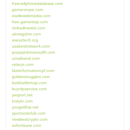
freecellphonedatabase.com
gamersrope.com
exellewebmedia.com
free-gamestop.com
sinbadtravels.com
ukmagzine.com
wareztech.org
usabestnetwork.com
jessepinkmanoutfit.com
umailsend.com
retarys.com
fasterformationcpf.com
goldensnuggles.com
lookbattlemap.com
buyrdpservice.com
yesport.net
tostylo.com
yougetthat.net
sportsnetclub.com
newbestcrypto.com
oxfordsave.com