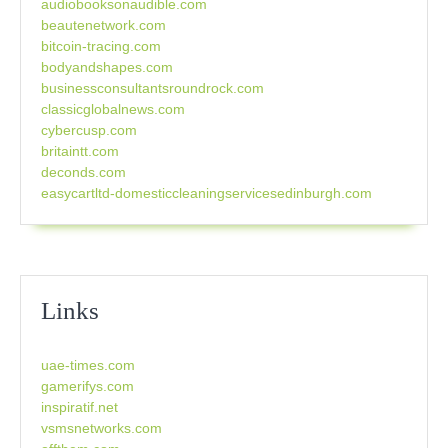
audiobooksonaudible.com
beautenetwork.com
bitcoin-tracing.com
bodyandshapes.com
businessconsultantsroundrock.com
classicglobalnews.com
cybercusp.com
britaintt.com
deconds.com
easycartltd-domesticcleaningservicesedinburgh.com
Links
uae-times.com
gamerifys.com
inspiratif.net
vsmsnetworks.com