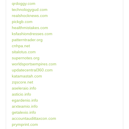
qrdoggy.com
technologygud.com
realshocknews.com
pickgb.com
healthmistakes.com
ksfashiondresses.com
patterntrader.org
cnhpa.net
sitalotus.com
supernotes.org
worldsportsempires.com
updatecentral360.com
katamastah.com
zqscore.net
aseleraio.info
asticio.info
egardenio.info
arxteamio.info
getalexio.info
accountaudittaxcon.com
prymprint.com