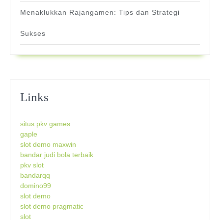
Menaklukkan Rajangamen: Tips dan Strategi
Sukses
Links
situs pkv games
gaple
slot demo maxwin
bandar judi bola terbaik
pkv slot
bandarqq
domino99
slot demo
slot demo pragmatic
slot