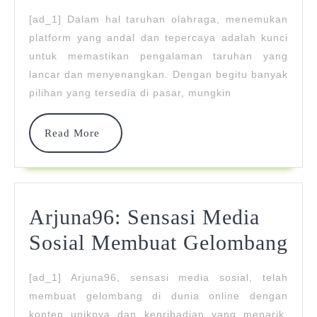
Tujuan
[ad_1] Dalam hal taruhan olahraga, menemukan
Utama
platform yang andal dan tepercaya adalah kunci
Anda
untuk memastikan pengalaman taruhan yang
lancar dan menyenangkan. Dengan begitu banyak
Untuk
pilihan yang tersedia di pasar, mungkin
Taruhan
Olahraga
Read
Read More
More
Arjuna96: Sensasi Media
Ar
Sosial Membuat Gelombang
Sen
[ad_1] Arjuna96, sensasi media sosial, telah
Me
membuat gelombang di dunia online dengan
konten uniknya dan kepribadian yang menarik.