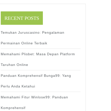
RECENT POSTS
Temukan Juruscasino: Pengalaman
Permainan Online Terbaik
Memahami Plisbet: Masa Depan Platform
Taruhan Online
Panduan Komprehensif Bunga99: Yang
Perlu Anda Ketahui
Memahami Fitur Winlose99: Panduan
Komprehensif