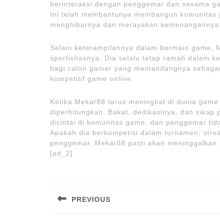
berinteraksi dengan penggemar dan sesama ga
Ini telah membantunya membangun komunitas
menghiburnya dan merayakan kemenangannya
Selain keterampilannya dalam bermain game, Me
sportivitasnya. Dia selalu tetap ramah dalam
bagi calon gamer yang memandangnya sebagai c
kompetitif game online.
Ketika Mekar88 terus meningkat di dunia game 
diperhitungkan. Bakat, dedikasinya, dan sikap
dicintai di komunitas game, dan penggemar tida
Apakah dia berkompetisi dalam turnamen, stre
penggemar, Mekar88 pasti akan meninggalkan k
[ad_2]
Post
navigation
PREVIOUS
Previous