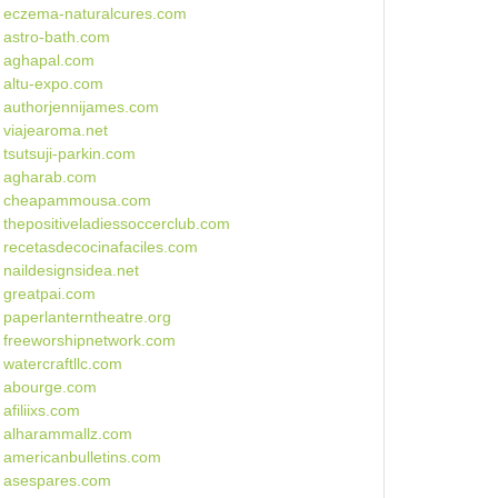
eczema-naturalcures.com
astro-bath.com
aghapal.com
altu-expo.com
authorjennijames.com
viajearoma.net
tsutsuji-parkin.com
agharab.com
cheapammousa.com
thepositiveladiessoccerclub.com
recetasdecocinafaciles.com
naildesignsidea.net
greatpai.com
paperlanterntheatre.org
freeworshipnetwork.com
watercraftllc.com
abourge.com
afiliixs.com
alharammallz.com
americanbulletins.com
asespares.com