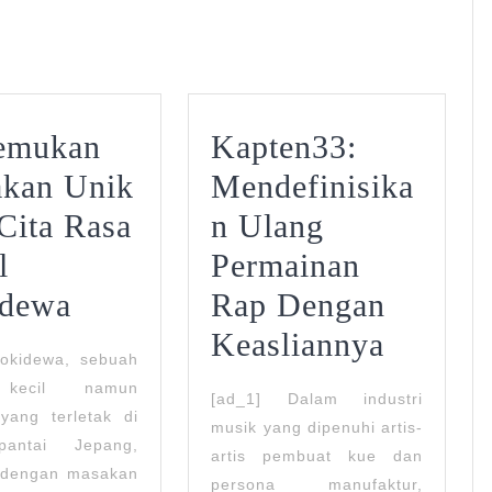
post:
emukan
Kapten33:
kan Unik
Mendefinisika
Cita Rasa
N Ulang
l
Permainan
Menemukan
dewa
Rap Dengan
Masakan
Kapten
Keasliannya
Hokidewa, sebuah
Unik
Mendef
 kecil namun
[ad_1] Dalam industri
Dan
Ulang
yang terletak di
musik yang dipenuhi artis-
pantai Jepang,
Cita
Permai
artis pembuat kue dan
l dengan masakan
persona manufaktur,