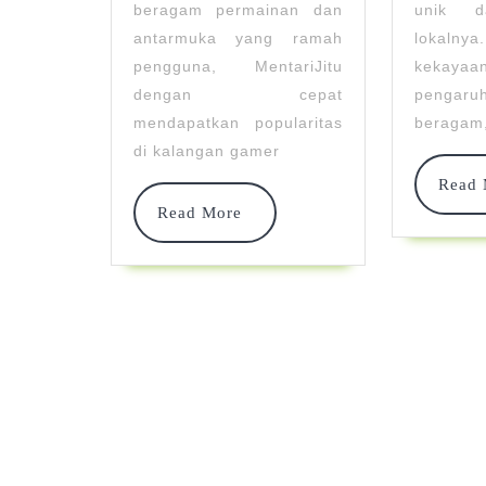
Online
beragam permainan dan
unik d
antarmuka yang ramah
lokal
pengguna, MentariJitu
kekaya
dengan cepat
pengar
mendapatkan popularitas
beragam
di kalangan gamer
Read 
Read
Read More
More