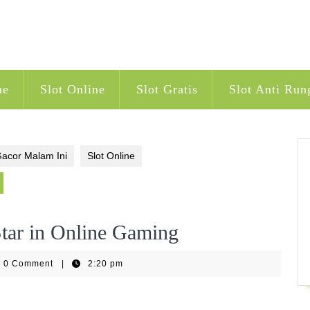
me
Slot Online
Slot Gratis
Slot Anti Run
 Gacor Malam Ini
Slot Online
tar in Online Gaming
@beenime.com
0 Comment
|
2:20 pm