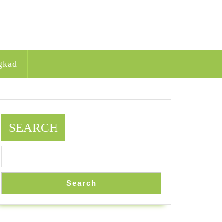
gkad
SEARCH
Search