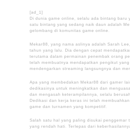
[ad_1]
Di dunia game online, selalu ada bintang baru
satu bintang yang sedang naik daun adalah M
gelombang di komunitas game online.
Mekar88, yang nama aslinya adalah Sarah Lee,
tahun yang lalu. Dia dengan cepat mendapatkan
terutama dalam permainan penembak orang per
telah membuatnya mendapatkan pengikut yang
mendengarkan streaming langsungnya dan men
Apa yang membedakan Mekar88 dari gamer lain 
dedikasinya untuk meningkatkan dan menguasai
dan mengasah keterampilannya, selalu berusah
Dedikasi dan kerja keras ini telah membuahkan
game dan turnamen yang kompetitif.
Salah satu hal yang paling disukai penggemar 
yang rendah hati. Terlepas dari keberhasilanny