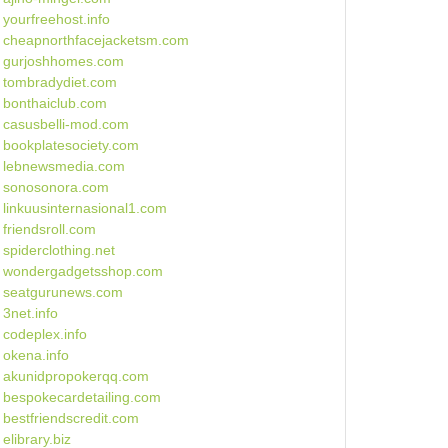
yourfreehost.info
cheapnorthfacejacketsm.com
gurjoshhomes.com
tombradydiet.com
bonthaiclub.com
casusbelli-mod.com
bookplatesociety.com
lebnewsmedia.com
sonosonora.com
linkuusinternasional1.com
friendsroll.com
spiderclothing.net
wondergadgetsshop.com
seatgurunews.com
3net.info
codeplex.info
okena.info
akunidpropokerqq.com
bespokecardetailing.com
bestfriendscredit.com
elibrary.biz