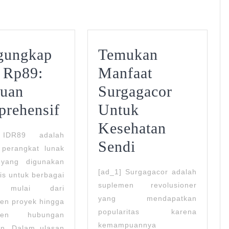
gungkap
Temukan
r Rp89:
Manfaat
auan
Surgagacor
Mengungkap
rehensif
Untuk
Fitur
Kesehatan
 IDR89 adalah
Rp89:
Temukan
Sendi
 perangkat lunak
Tinjauan
Manfaat
 yang digunakan
[ad_1] Surgagacor adalah
nis untuk berbagai
Komprehensif
Surgagacor
suplemen revolusioner
, mulai dari
Untuk
yang mendapatkan
en proyek hingga
popularitas karena
men hubungan
Kesehatan
kemampuannya
an. Dalam ulasan