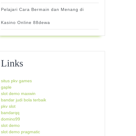
Pelajari Cara Bermain dan Menang di
Kasino Online 88dewa
Links
situs pkv games
gaple
slot demo maxwin
bandar judi bola terbaik
pkv slot
bandarqq
domino99
slot demo
slot demo pragmatic