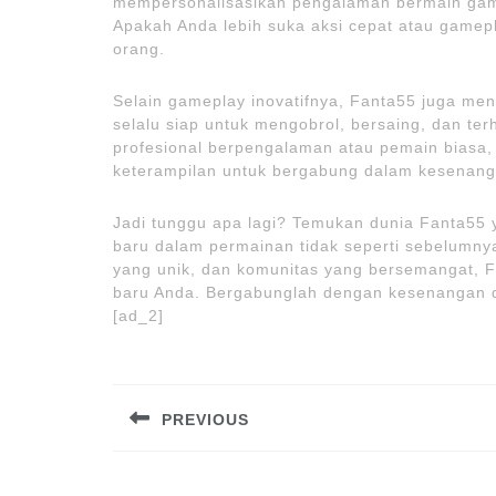
mempersonalisasikan pengalaman bermain gam
Apakah Anda lebih suka aksi cepat atau gamepl
orang.
Selain gameplay inovatifnya, Fanta55 juga m
selalu siap untuk mengobrol, bersaing, dan 
profesional berpengalaman atau pemain biasa
keterampilan untuk bergabung dalam kesenang
Jadi tunggu apa lagi? Temukan dunia Fanta55 
baru dalam permainan tidak seperti sebelumny
yang unik, dan komunitas yang bersemangat, Fa
baru Anda. Bergabunglah dengan kesenangan da
[ad_2]
Post
navigation
PREVIOUS
Previous
post: