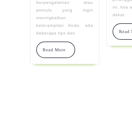
berpengalaman atau
Menang
ini, kita
pemula yang ingin
Di
dekat
meningkatkan
Hbowin
keterampilan Anda, ada
Read 
beberapa tips dan
Read
Read More
More