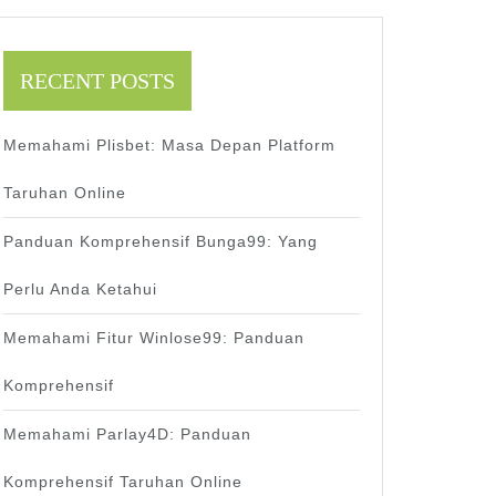
RECENT POSTS
Memahami Plisbet: Masa Depan Platform
Taruhan Online
Panduan Komprehensif Bunga99: Yang
Perlu Anda Ketahui
Memahami Fitur Winlose99: Panduan
Komprehensif
Memahami Parlay4D: Panduan
Komprehensif Taruhan Online