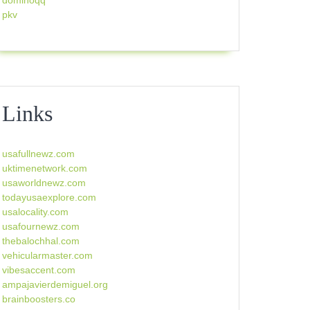
dominoqq
pkv
Links
usafullnewz.com
uktimenetwork.com
usaworldnewz.com
todayusaexplore.com
usalocality.com
usafournewz.com
thebalochhal.com
vehicularmaster.com
vibesaccent.com
ampajavierdemiguel.org
brainboosters.co