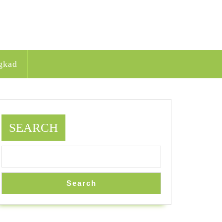
gkad
SEARCH
Search