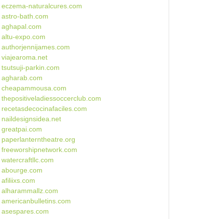
eczema-naturalcures.com
astro-bath.com
aghapal.com
altu-expo.com
authorjennijames.com
viajearoma.net
tsutsuji-parkin.com
agharab.com
cheapammousa.com
thepositiveladiessoccerclub.com
recetasdecocinafaciles.com
naildesignsidea.net
greatpai.com
paperlanterntheatre.org
freeworshipnetwork.com
watercraftllc.com
abourge.com
afiliixs.com
alharammallz.com
americanbulletins.com
asespares.com