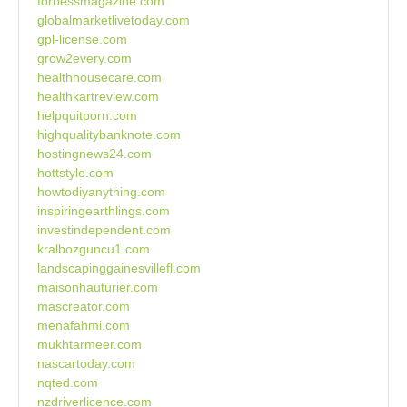
forbessmagazine.com
globalmarketlivetoday.com
gpl-license.com
grow2every.com
healthhousecare.com
healthkartreview.com
helpquitporn.com
highqualitybanknote.com
hostingnews24.com
hottstyle.com
howtodiyanything.com
inspiringearthlings.com
investindependent.com
kralbozguncu1.com
landscapinggainesvillefl.com
maisonhauturier.com
mascreator.com
menafahmi.com
mukhtarmeer.com
nascartoday.com
nqted.com
nzdriverlicence.com