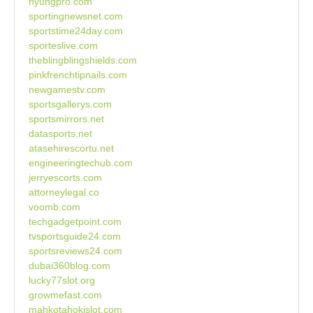
hyungpro.com
sportingnewsnet.com
sportstime24day.com
sporteslive.com
theblingblingshields.com
pinkfrenchtipnails.com
newgamestv.com
sportsgallerys.com
sportsmirrors.net
datasports.net
atasehirescortu.net
engineeringtechub.com
jerryescorts.com
attorneylegal.co
voomb.com
techgadgetpoint.com
tvsportsguide24.com
sportsreviews24.com
dubai360blog.com
lucky77slot.org
growmefast.com
mahkotahokislot.com