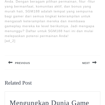
Anda. Dengan beragam pilihan permainan, fitur -fitur
yang bermanfaat, komunitas aktif, dan bonus yang
murah hati, SGM188 adalah tempat yang sempurna
bagi gamer dari semua tingkat keterampilan untuk
mengasah keterampilan mereka dan membawa
gameplay mereka ke level berikutnya. Jadi mengapa
menunggu? Daftar untuk SGM188 hari ini dan mulai
melepaskan potensi permainan Anda!
[ad_2]
Post
navigation
PREVIOUS
NEXT
Previous
Next
post:
post:
Related Post
Mengungkap Dunia Game