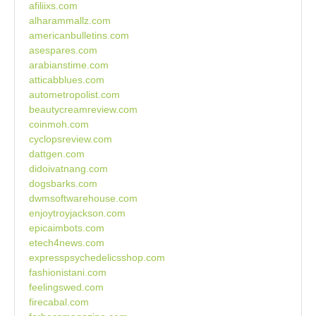
afiliixs.com
alharammallz.com
americanbulletins.com
asespares.com
arabianstime.com
atticabblues.com
autometropolist.com
beautycreamreview.com
coinmoh.com
cyclopsreview.com
dattgen.com
didoivatnang.com
dogsbarks.com
dwmsoftwarehouse.com
enjoytroyjackson.com
epicaimbots.com
etech4news.com
expresspsychedelicsshop.com
fashionistani.com
feelingswed.com
firecabal.com