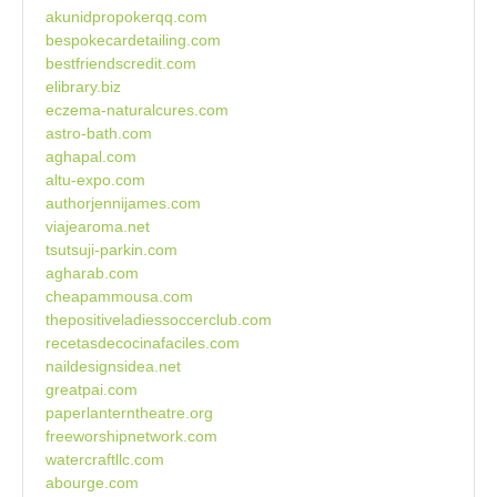
akunidpropokerqq.com
bespokecardetailing.com
bestfriendscredit.com
elibrary.biz
eczema-naturalcures.com
astro-bath.com
aghapal.com
altu-expo.com
authorjennijames.com
viajearoma.net
tsutsuji-parkin.com
agharab.com
cheapammousa.com
thepositiveladiessoccerclub.com
recetasdecocinafaciles.com
naildesignsidea.net
greatpai.com
paperlanterntheatre.org
freeworshipnetwork.com
watercraftllc.com
abourge.com