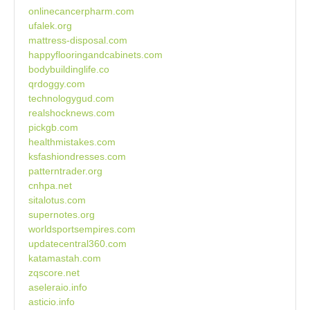
onlinecancerpharm.com
ufalek.org
mattress-disposal.com
happyflooringandcabinets.com
bodybuildinglife.co
qrdoggy.com
technologygud.com
realshocknews.com
pickgb.com
healthmistakes.com
ksfashiondresses.com
patterntrader.org
cnhpa.net
sitalotus.com
supernotes.org
worldsportsempires.com
updatecentral360.com
katamastah.com
zqscore.net
aseleraio.info
asticio.info