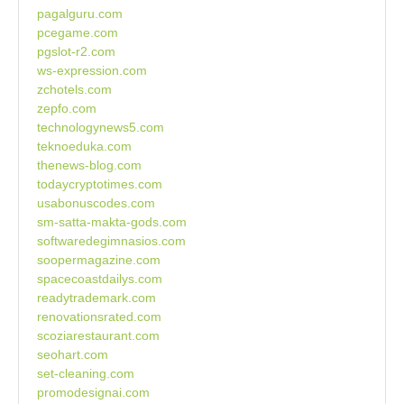
pagalguru.com
pcegame.com
pgslot-r2.com
ws-expression.com
zchotels.com
zepfo.com
technologynews5.com
teknoeduka.com
thenews-blog.com
todaycryptotimes.com
usabonuscodes.com
sm-satta-makta-gods.com
softwaredegimnasios.com
soopermagazine.com
spacecoastdailys.com
readytrademark.com
renovationsrated.com
scoziarestaurant.com
seohart.com
set-cleaning.com
promodesignai.com