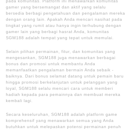
pada komunitas. Platform ini menawarkan komunitas
gamer yang bersemangat dan aktif yang selalu
bersedia berbagi pengetahuan dan pengalaman mereka
dengan orang lain. Apakah Anda mencari nasihat pada
tingkat yang rumit atau hanya ingin terhubung dengan
gamer lain yang berbagi hasrat Anda, komunitas
SGM188 adalah tempat yang tepat untuk memulai.
Selain pilihan permainan, fitur, dan komunitas yang
mengesankan, SGM188 juga menawarkan berbagai
bonus dan promosi untuk membantu Anda
memanfaatkan pengalaman bermain Anda sebaik -
baiknya. Dari bonus selamat datang untuk pemain baru
hingga promosi berkelanjutan untuk pelanggan yang
loyal, SGM188 selalu mencari cara untuk memberi
hadiah kepada para pemainnya dan membuat mereka
kembali lagi.
Secara keseluruhan, SGM188 adalah platform game
komprehensif yang menawarkan semua yang Anda
butuhkan untuk melepaskan potensi permainan penuh